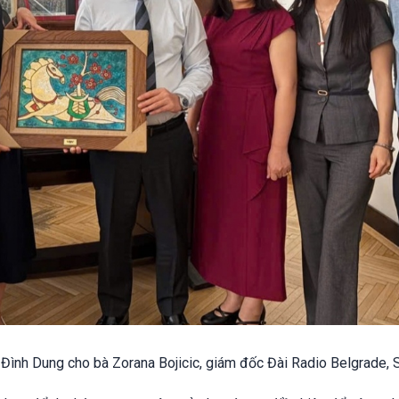
Đình Dung cho bà Zorana Bojicic, giám đốc Đài Radio Belgrade, S