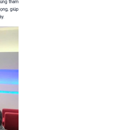
húng tham
ọng, giúp
ày.