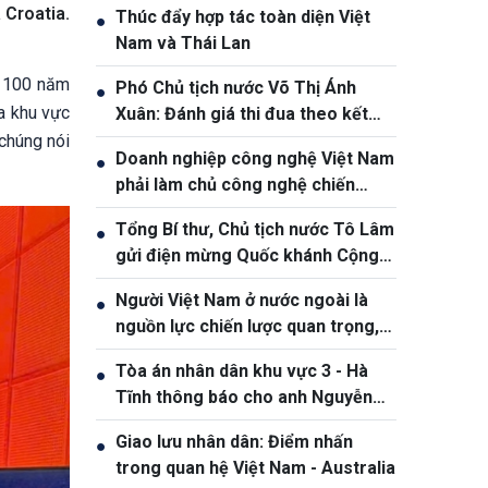
 Croatia.
Thúc đẩy hợp tác toàn diện Việt
●
Nam và Thái Lan
g 100 năm
Phó Chủ tịch nước Võ Thị Ánh
●
ủa khu vực
Xuân: Đánh giá thi đua theo kết
quả, sản phẩm và hiệu quả thực tế
chúng nói
Doanh nghiệp công nghệ Việt Nam
●
phải làm chủ công nghệ chiến
lược, vươn ra thị trường quốc tế
Tổng Bí thư, Chủ tịch nước Tô Lâm
●
gửi điện mừng Quốc khánh Cộng
hòa Bờ Biển Ngà
Người Việt Nam ở nước ngoài là
●
nguồn lực chiến lược quan trọng,
góp phần nâng cao sức mạnh tổng
Tòa án nhân dân khu vực 3 - Hà
●
hợp quốc gia
Tĩnh thông báo cho anh Nguyễn
Văn Đông
Giao lưu nhân dân: Điểm nhấn
●
trong quan hệ Việt Nam - Australia