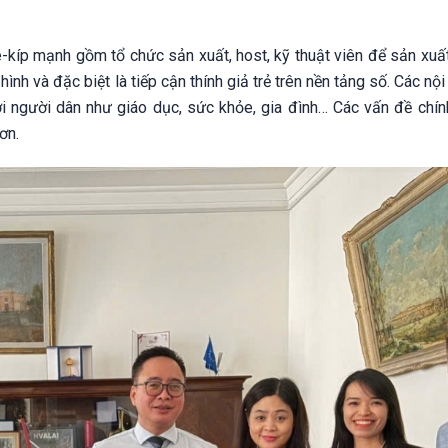
ê-kíp mạnh gồm tổ chức sản xuất, host, kỹ thuật viên để sản xuấ
ình và đặc biệt là tiếp cận thính giả trẻ trên nền tảng số. Các nộ
i người dân như giáo dục, sức khỏe, gia đình… Các vấn đề chính
ơn.