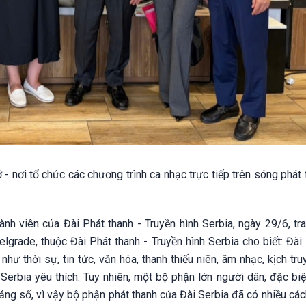
 nơi tổ chức các chương trình ca nhạc trực tiếp trên sóng phát 
ành viên của Đài Phát thanh - Truyền hình Serbia, ngày 29/6, tr
lgrade, thuộc Đài Phát thanh - Truyền hình Serbia cho biết: Đài
hư thời sự, tin tức, văn hóa, thanh thiếu niên, âm nhạc, kịch tru
erbia yêu thích. Tuy nhiên, một bộ phận lớn người dân, đặc biệt
tảng số, vì vậy bộ phận phát thanh của Đài Serbia đã có nhiều cá