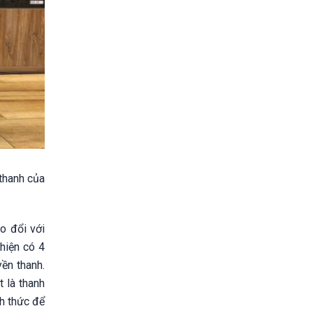
thanh của
ao đổi với
 hiện có 4
yền thanh.
 là thanh
ch thức để