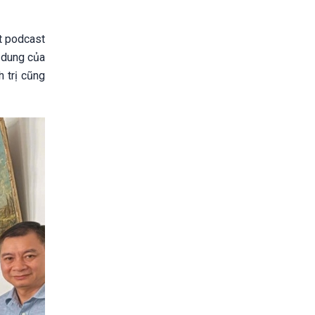
t podcast
i dung của
 trị cũng