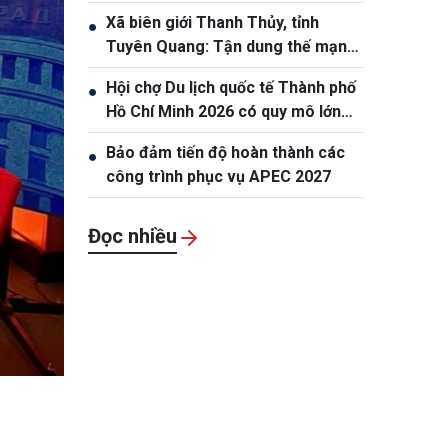
Xã biên giới Thanh Thủy, tỉnh
●
Tuyên Quang: Tận dung thế mạnh
tự nhiên để nâng cao đời sống
Hội chợ Du lịch quốc tế Thành phố
●
nhân dân
Hồ Chí Minh 2026 có quy mô lớn
nhất từ trước đến nay
Bảo đảm tiến độ hoàn thành các
●
công trình phục vụ APEC 2027
Đọc nhiều