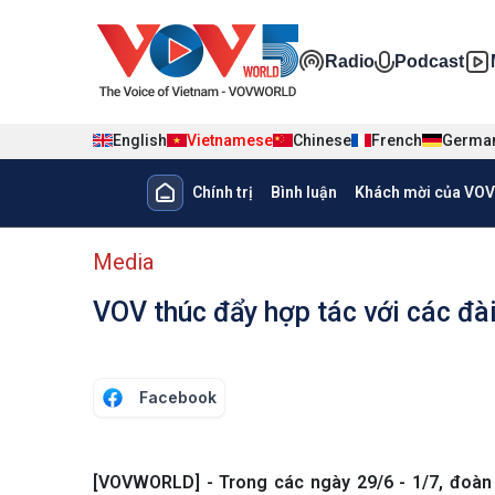
Nhảy đến nội dung
Đa phương ti
Radio
Podcast
English
Vietnamese
Chinese
French
Germa
Main navigation
Chính trị
Bình luận
Khách mời của VOV
menu phụ tiếng Việt
Media
VOV thúc đẩy hợp tác với các đài
Facebook
[VOVWORLD] - Trong các ngày 29/6 - 1/7, đoàn