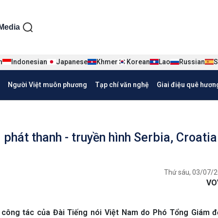
ện tiếng Việt
Media
n
Indonesian
Japanese
Khmer
Korean
Lao
Russian
S
Người Việt muôn phương
Tạp chí văn nghệ
Giai điệu quê hươn
 phát thanh - truyền hình Serbia, Croatia
Thứ sáu, 03/07/2
VO
 công tác của Đài Tiếng nói Việt Nam do Phó Tổng Giám 