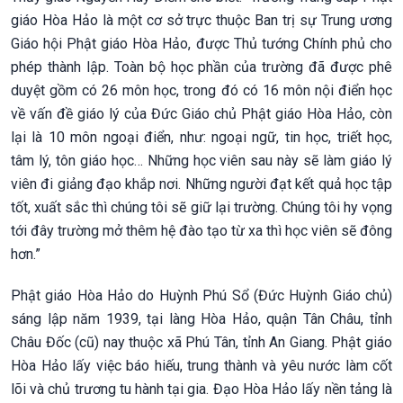
giáo Hòa Hảo là một cơ sở trực thuộc Ban trị sự Trung ương
Giáo hội Phật giáo Hòa Hảo, được Thủ tướng Chính phủ cho
phép thành lập. Toàn bộ học phần của trường đã được phê
duyệt gồm có 26 môn học, trong đó có 16 môn nội điển học
về vấn đề giáo lý của Đức Giáo chủ Phật giáo Hòa Hảo, còn
lại là 10 môn ngoại điển, như: ngoại ngữ, tin học, triết học,
tâm lý, tôn giáo học… Những học viên sau này sẽ làm giáo lý
viên đi giảng đạo khắp nơi. Những người đạt kết quả học tập
tốt, xuất sắc thì chúng tôi sẽ giữ lại trường. Chúng tôi hy vọng
tới đây trường mở thêm hệ đào tạo từ xa thì học viên sẽ đông
hơn.”
Phật giáo Hòa Hảo do Huỳnh Phú Sổ (Đức Huỳnh Giáo chủ)
sáng lập năm 1939, tại làng Hòa Hảo, quận Tân Châu, tỉnh
Châu Đốc (cũ) nay thuộc xã Phú Tân, tỉnh An Giang. Phật giáo
Hòa Hảo lấy việc báo hiếu, trung thành và yêu nước làm cốt
lõi và chủ trương tu hành tại gia. Đạo Hòa Hảo lấy nền tảng là