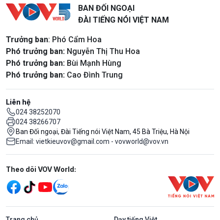
BAN ĐỐI NGOẠI
ĐÀI TIẾNG NÓI VIỆT NAM
Trưởng ban
: Phó Cẩm Hoa
Phó trưởng ban:
Nguyễn Thị Thu Hoa
Phó trưởng ban:
Bùi Mạnh Hùng
Phó trưởng ban:
Cao Đình Trung
Liên hệ
024 38252070
024 38266707
Ban Đối ngoại, Đài Tiếng nói Việt Nam, 45 Bà Triệu, Hà Nội
Email: vietkieuvov@gmail.com - vovworld@vov.vn
Mạng xã hội
Theo dõi VOV World:
Trang chủ
Dạy tiếng Việt