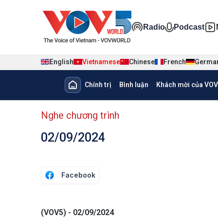
Nhảy đến nội dung
Đa phương ti
Radio
Podcast
English
Vietnamese
Chinese
French
Germa
Main navigation
Chính trị
Bình luận
Khách mời của VOV
menu phụ tiếng Việt
Nghe chương trình
02/09/2024
Facebook
(VOV5) - 02/09/2024