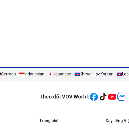
German
Indonesian
Japanese
Khmer
Korean
Lao
Mạng xã hội
Theo dõi VOV World:
Trang chủ
Dạy tiếng Vi