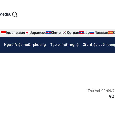
ện tiếng Việt
Media
n
Indonesian
Japanese
Khmer
Korean
Lao
Russian
S
Người Việt muôn phương
Tạp chí văn nghệ
Giai điệu quê hươn
Thứ hai, 02/09/2
VO