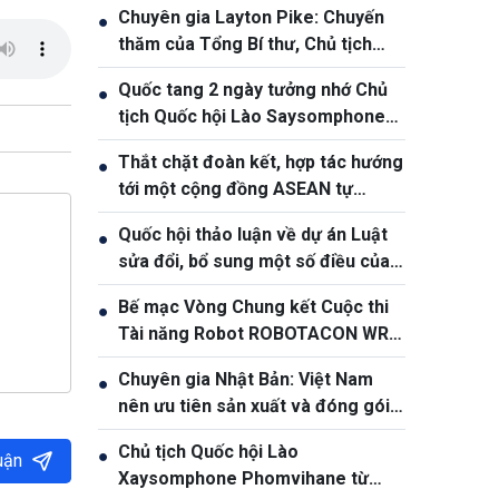
Chuyên gia Layton Pike: Chuyến
●
thăm của Tổng Bí thư, Chủ tịch
nước Tô Lâm khẳng định độ tin
Quốc tang 2 ngày tưởng nhớ Chủ
●
cậy ngày càng cao giữa Việt Nam
tịch Quốc hội Lào Saysomphone
và Australia
Phomvihane
Thắt chặt đoàn kết, hợp tác hướng
●
tới một cộng đồng ASEAN tự
cường và bền vững
Quốc hội thảo luận về dự án Luật
●
sửa đổi, bổ sung một số điều của
Luật Ngân hàng Nhà nước Việt
Bế mạc Vòng Chung kết Cuộc thi
●
Nam, Luật Phòng, chống rửa tiền
Tài năng Robot ROBOTACON WRO
– 2026
Chuyên gia Nhật Bản: Việt Nam
●
nên ưu tiên sản xuất và đóng gói
chip bán dẫn
Chủ tịch Quốc hội Lào
●
uận
Xaysomphone Phomvihane từ