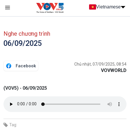
Nhảy đến nội dung
Vietnamese
Main navigation
menu phụ tiếng Việt
Nghe chương trình
06/09/2025
Chủ nhật, 07/09/2025, 08:54
Facebook
VOVWORLD
(VOV5) - 06/09/2025
Tag: