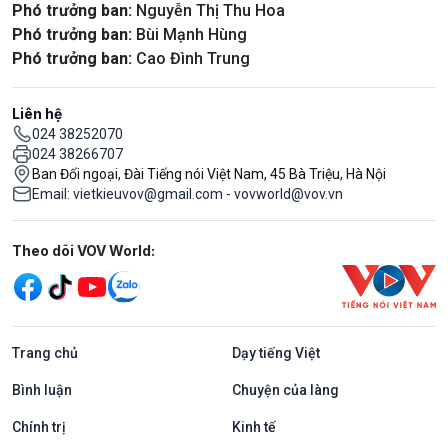
Phó trưởng ban:
Nguyễn Thị Thu Hoa
Phó trưởng ban:
Bùi Mạnh Hùng
Phó trưởng ban:
Cao Đình Trung
Liên hệ
024 38252070
024 38266707
Ban Đối ngoại, Đài Tiếng nói Việt Nam, 45 Bà Triệu, Hà Nội
Email: vietkieuvov@gmail.com - vovworld@vov.vn
Mạng xã hội
Theo dõi VOV World:
Trang chủ
Dạy tiếng Việt
Bình luận
Chuyện của làng
Chính trị
Kinh tế