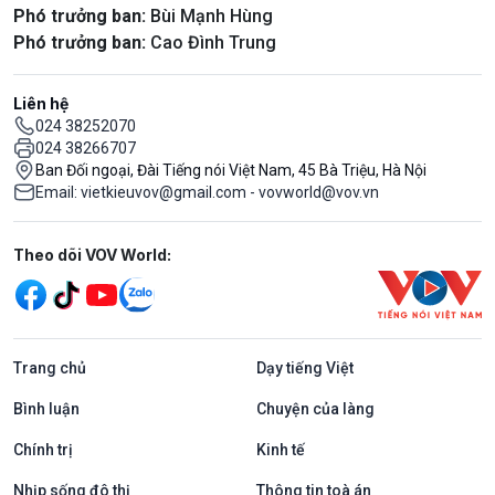
Phó trưởng ban:
Bùi Mạnh Hùng
Phó trưởng ban:
Cao Đình Trung
Liên hệ
024 38252070
024 38266707
Ban Đối ngoại, Đài Tiếng nói Việt Nam, 45 Bà Triệu, Hà Nội
Email: vietkieuvov@gmail.com - vovworld@vov.vn
Mạng xã hội
Theo dõi VOV World:
Trang chủ
Dạy tiếng Việt
Bình luận
Chuyện của làng
Chính trị
Kinh tế
Nhịp sống đô thị
Thông tin toà án