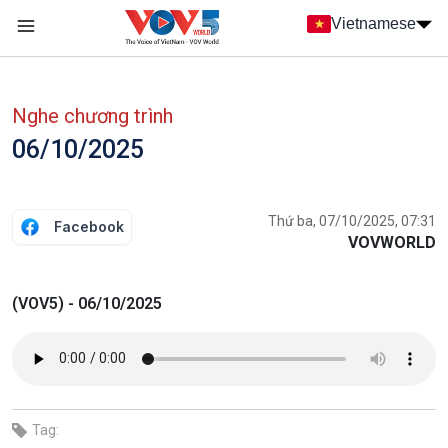
Nhảy đến nội dung
Vietnamese
Main navigation
menu phụ tiếng Việt
Nghe chương trình
06/10/2025
Thứ ba, 07/10/2025, 07:31
Facebook
VOVWORLD
(VOV5) - 06/10/2025
Tag: