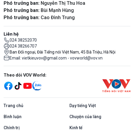
Phó trưởng ban:
Nguyễn Thị Thu Hoa
Phó trưởng ban:
Bùi Mạnh Hùng
Phó trưởng ban:
Cao Đình Trung
Liên hệ
024 38252070
024 38266707
Ban Đối ngoại, Đài Tiếng nói Việt Nam, 45 Bà Triệu, Hà Nội
Email: vietkieuvov@gmail.com - vovworld@vov.vn
Mạng xã hội
Theo dõi VOV World:
Trang chủ
Dạy tiếng Việt
Bình luận
Chuyện của làng
Chính trị
Kinh tế