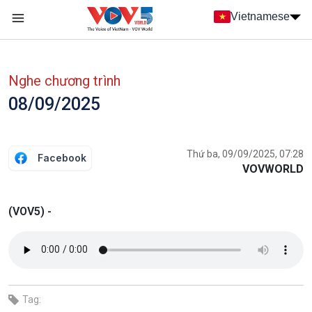
Nhảy đến nội dung
Vietnamese
Main navigation
menu phụ tiếng Việt
Nghe chương trình
08/09/2025
Thứ ba, 09/09/2025, 07:28
Facebook
VOVWORLD
(VOV5) -
Tag: