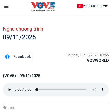
Nhảy đến nội dung
Vietnamese
Main navigation
menu phụ tiếng Việt
Nghe chương trình
09/11/2025
Thứ hai, 10/11/2025, 07:55
Facebook
VOVWORLD
(VOV5) - 09/11/2025
Tag: