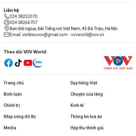
Liên hệ
024 38252070
024 38266707
Ban Đối ngoại, Đài Tiếng nói Việt Nam, 45 Bà Triệu, Hà Nội
Email: vietkieuvov@gmail.com - vovworld@vov.vn
Mạng xã hội
Theo dõi VOV World:
Trang chủ
Dạy tiếng Việt
Bình luận
Chuyện của làng
Chính trị
Kinh tế
Nhịp sống đô thị
Thông tin toà án
Media
Hộp thư thính giả