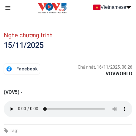
Nhảy đến nội dung
Vietnamese
Main navigation
menu phụ tiếng Việt
Nghe chương trình
15/11/2025
Chủ nhật, 16/11/2025, 08:26
Facebook
VOVWORLD
(VOV5) -
Tag: