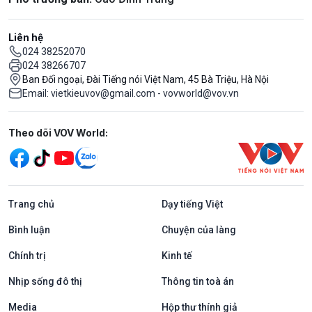
Liên hệ
024 38252070
024 38266707
Ban Đối ngoại, Đài Tiếng nói Việt Nam, 45 Bà Triệu, Hà Nội
Email: vietkieuvov@gmail.com - vovworld@vov.vn
Mạng xã hội
Theo dõi VOV World:
Trang chủ
Dạy tiếng Việt
Bình luận
Chuyện của làng
Chính trị
Kinh tế
Nhịp sống đô thị
Thông tin toà án
Media
Hộp thư thính giả