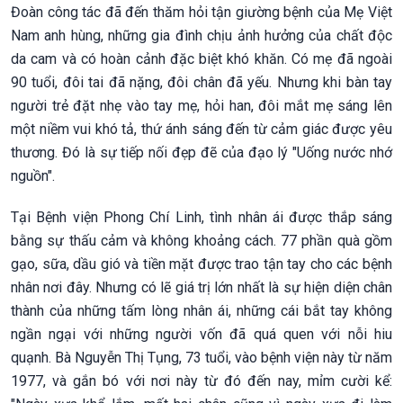
Đoàn công tác đã đến thăm hỏi tận giường bệnh của Mẹ Việt
Nam anh hùng, những gia đình chịu ảnh hưởng của chất độc
da cam và có hoàn cảnh đặc biệt khó khăn. Có mẹ đã ngoài
90 tuổi, đôi tai đã nặng, đôi chân đã yếu. Nhưng khi bàn tay
người trẻ đặt nhẹ vào tay mẹ, hỏi han, đôi mắt mẹ sáng lên
một niềm vui khó tả, thứ ánh sáng đến từ cảm giác được yêu
thương. Đó là sự tiếp nối đẹp đẽ của đạo lý "Uống nước nhớ
nguồn".
Tại Bệnh viện Phong Chí Linh, tình nhân ái được thắp sáng
bằng sự thấu cảm và không khoảng cách. 77 phần quà gồm
gạo, sữa, dầu gió và tiền mặt được trao tận tay cho các bệnh
nhân nơi đây. Nhưng có lẽ giá trị lớn nhất là sự hiện diện chân
thành của những tấm lòng nhân ái, những cái bắt tay không
ngần ngại với những người vốn đã quá quen với nỗi hiu
quạnh. Bà Nguyễn Thị Tụng, 73 tuổi, vào bệnh viện này từ năm
1977, và gắn bó với nơi này từ đó đến nay, mỉm cười kể: