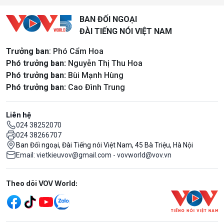
BAN ĐỐI NGOẠI
ĐÀI TIẾNG NÓI VIỆT NAM
Trưởng ban
: Phó Cẩm Hoa
Phó trưởng ban:
Nguyễn Thị Thu Hoa
Phó trưởng ban:
Bùi Mạnh Hùng
Phó trưởng ban:
Cao Đình Trung
Liên hệ
024 38252070
024 38266707
Ban Đối ngoại, Đài Tiếng nói Việt Nam, 45 Bà Triệu, Hà Nội
Email: vietkieuvov@gmail.com - vovworld@vov.vn
Mạng xã hội
Theo dõi VOV World: