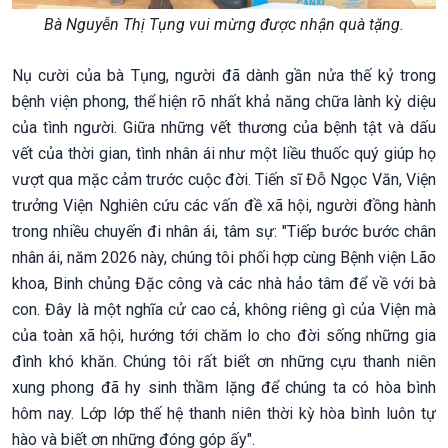
Bà Nguyễn Thị Tụng vui mừng được nhận quà tặng.
Nụ cười của bà Tụng, người đã dành gần nửa thế kỷ trong
bệnh viện phong, thể hiện rõ nhất khả năng chữa lành kỳ diệu
của tình người. Giữa những vết thương của bệnh tật và dấu
vết của thời gian, tình nhân ái như một liều thuốc quý giúp họ
vượt qua mặc cảm trước cuộc đời. Tiến sĩ Đỗ Ngọc Văn, Viện
trưởng Viện Nghiên cứu các vấn đề xã hội, người đồng hành
trong nhiều chuyến đi nhân ái, tâm sự: "Tiếp bước bước chân
nhân ái, năm 2026 này, chúng tôi phối hợp cùng Bệnh viện Lão
khoa, Binh chủng Đặc công và các nhà hảo tâm để về với bà
con. Đây là một nghĩa cử cao cả, không riêng gì của Viện mà
của toàn xã hội, hướng tới chăm lo cho đời sống những gia
đình khó khăn. Chúng tôi rất biết ơn những cựu thanh niên
xung phong đã hy sinh thầm lặng để chúng ta có hòa bình
hôm nay. Lớp lớp thế hệ thanh niên thời kỳ hòa bình luôn tự
hào và biết ơn những đóng góp ấy".