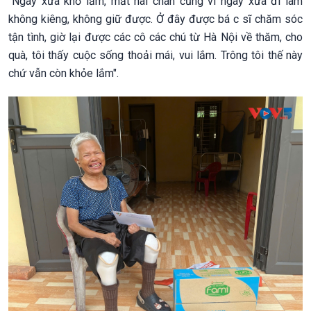
"Ngày xưa khổ lắm, mất hai chân cũng vì ngày xưa đi làm
không kiêng, không giữ được. Ở đây được bá c sĩ chăm sóc
tận tình, giờ lại được các cô các chú từ Hà Nội về thăm, cho
quà, tôi thấy cuộc sống thoải mái, vui lắm. Trông tôi thế này
chứ vẫn còn khỏe lắm".