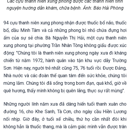
Các cựu thanh niên xung phong được các thanh niên tình
nguyện hướng dẫn khám, chữa bệnh. Ảnh: Báo Hải Phòng
94 cựu thanh niên xung phong nhận được thuốc bổ não, thuốc
bổ, dầu Minh Tâm và cả những phong bì nhỏ chứa đựng hơi
ấm của sự sẻ chia. Bà Nguyễn Thị Hải, một cựu thanh niên
xung phong tại phường Trần Nhân Tông không giấu được xúc
động: "Chúng tôi là thanh niên xung phong ngày xưa đi kháng
chiến từ năm 1972, hành quân vào tận khu vực dãy Trường
Sơn. Hiện nay, người trẻ nhất cũng 75, 76 tuổi rồi. Được Đảng,
Nhà nước và các đoàn thể quan tâm đến sức khỏe, chúng tôi
mừng lắm. Chúng tôi đã sống trong bom đạn, quá khổ, giờ về
quê hương, thấy mình không bị quên lãng, thực sự rất mừng".
Những người lính năm xưa đã dâng hiến tuổi thanh xuân cho
đường 16, cho Khe Sanh, Tà Cơn, cho ngày cầu Hiền Lương
nối nhịp. Giờ đây, ở tuổi xế chiều, thứ họ cần nhất đôi khi
không hẳn là thuốc thang, mà là cảm giác mình vẫn được trân