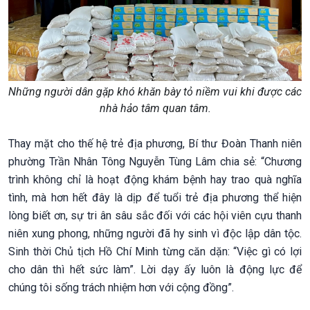
Những người dân gặp khó khăn bày tỏ niềm vui khi được các
nhà hảo tâm quan tâm.
Thay mặt cho thế hệ trẻ địa phương, Bí thư Đoàn Thanh niên
phường Trần Nhân Tông Nguyễn Tùng Lâm chia sẻ: “Chương
trình không chỉ là hoạt động khám bệnh hay trao quà nghĩa
tình, mà hơn hết đây là dịp để tuổi trẻ địa phương thể hiện
lòng biết ơn, sự tri ân sâu sắc đối với các hội viên cựu thanh
niên xung phong, những người đã hy sinh vì độc lập dân tộc.
Sinh thời Chủ tịch Hồ Chí Minh từng căn dặn: “Việc gì có lợi
cho dân thì hết sức làm”. Lời dạy ấy luôn là động lực để
chúng tôi sống trách nhiệm hơn với cộng đồng”.