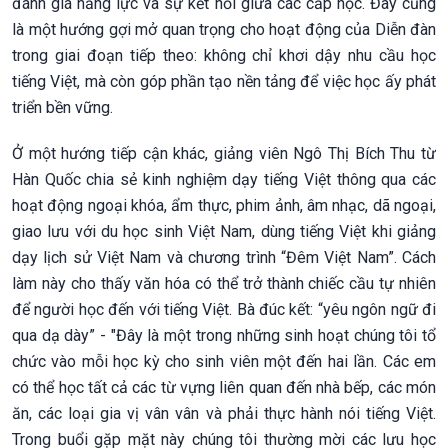
đánh giá năng lực và sự kết nối giữa các cấp học. Đây cũng
là một hướng gợi mở quan trọng cho hoạt động của Diễn đàn
trong giai đoạn tiếp theo: không chỉ khơi dậy nhu cầu học
tiếng Việt, mà còn góp phần tạo nền tảng để việc học ấy phát
triển bền vững.
Ở một hướng tiếp cận khác, giảng viên Ngô Thị Bích Thu từ
Hàn Quốc chia sẻ kinh nghiệm dạy tiếng Việt thông qua các
hoạt động ngoại khóa, ẩm thực, phim ảnh, âm nhạc, dã ngoại,
giao lưu với du học sinh Việt Nam, dùng tiếng Việt khi giảng
dạy lịch sử Việt Nam và chương trình “Đêm Việt Nam”. Cách
làm này cho thấy văn hóa có thể trở thành chiếc cầu tự nhiên
để người học đến với tiếng Việt. Bà đúc kết: “yêu ngôn ngữ đi
qua dạ dày” - "Đây là một trong những sinh hoạt chúng tôi tổ
chức vào mỗi học kỳ cho sinh viên một đến hai lần. Các em
có thể học tất cả các từ vựng liên quan đến nhà bếp, các món
ăn, các loại gia vị vân vân và phải thực hành nói tiếng Việt.
Trong buổi gặp mặt này chúng tôi thường mời các lưu học