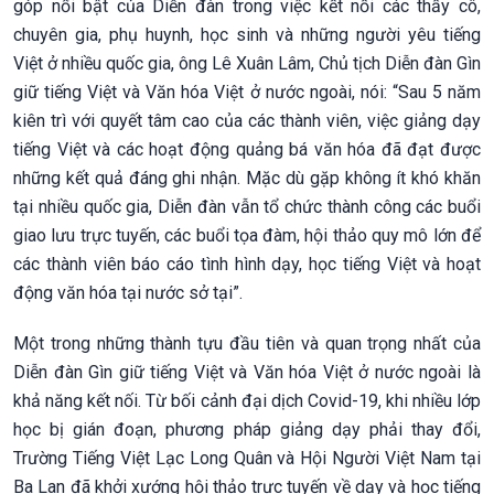
góp nổi bật của Diễn đàn trong việc kết nối các thầy cô,
chuyên gia, phụ huynh, học sinh và những người yêu tiếng
Việt ở nhiều quốc gia, ông Lê Xuân Lâm, Chủ tịch Diễn đàn Gìn
giữ tiếng Việt và Văn hóa Việt ở nước ngoài, nói: “Sau 5 năm
kiên trì với quyết tâm cao của các thành viên, việc giảng dạy
tiếng Việt và các hoạt động quảng bá văn hóa đã đạt được
những kết quả đáng ghi nhận. Mặc dù gặp không ít khó khăn
tại nhiều quốc gia, Diễn đàn vẫn tổ chức thành công các buổi
giao lưu trực tuyến, các buổi tọa đàm, hội thảo quy mô lớn để
các thành viên báo cáo tình hình dạy, học tiếng Việt và hoạt
động văn hóa tại nước sở tại”.
Một trong những thành tựu đầu tiên và quan trọng nhất của
Diễn đàn Gìn giữ tiếng Việt và Văn hóa Việt ở nước ngoài là
khả năng kết nối. Từ bối cảnh đại dịch Covid-19, khi nhiều lớp
học bị gián đoạn, phương pháp giảng dạy phải thay đổi,
Trường Tiếng Việt Lạc Long Quân và Hội Người Việt Nam tại
Ba Lan đã khởi xướng hội thảo trực tuyến về dạy và học tiếng