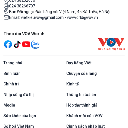
024 38252070
024 38266707
Ban Đối ngoại, Đài Tiếng nói Việt Nam, 45 Bà Triệu, Hà Nội
Email: vietkieuvov@gmail.com - vovworld@vov.vn
Mạng xã hội
Theo dõi VOV World:
Trang chủ
Dạy tiếng Việt
Bình luận
Chuyện của làng
Chính trị
Kinh tế
Nhịp sống đô thị
Thông tin toà án
Media
Hộp thư thính giả
Sức khỏe của bạn
Khách mời của VOV
Số hoá Việt Nam
Chính sách pháp luật