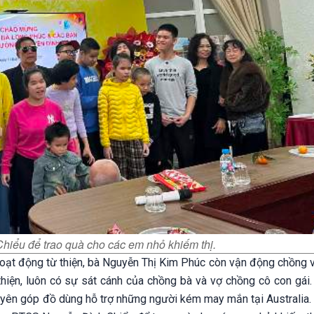
iểu để trao quà cho các em nhỏ khiếm thị.
hoạt động từ thiện, bà Nguyễn Thị Kim Phúc còn vận động chồng v
 thiện, luôn có sự sát cánh của chồng bà và vợ chồng cô con gái.
quyên góp đồ dùng hỗ trợ những người kém may mắn tại Australia.