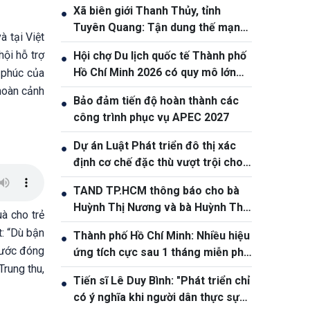
Xã biên giới Thanh Thủy, tỉnh
●
Tuyên Quang: Tận dung thế mạnh
à tại Việt
tự nhiên để nâng cao đời sống
ội hỗ trợ
Hội chợ Du lịch quốc tế Thành phố
●
nhân dân
Hồ Chí Minh 2026 có quy mô lớn
 phúc của
nhất từ trước đến nay
hoàn cảnh
Bảo đảm tiến độ hoàn thành các
●
công trình phục vụ APEC 2027
Dự án Luật Phát triển đô thị xác
●
định cơ chế đặc thù vượt trội cho
Thành phố Hồ Chí Minh
TAND TP.HCM thông báo cho bà
●
Huỳnh Thị Nương và bà Huỳnh Thị
uà cho trẻ
Lý
t: “Dù bận
Thành phố Hồ Chí Minh: Nhiều hiệu
●
nước đóng
ứng tích cực sau 1 tháng miễn phí
Trung thu,
xe buýt
Tiến sĩ Lê Duy Bình: "Phát triển chỉ
●
có ý nghĩa khi người dân thực sự