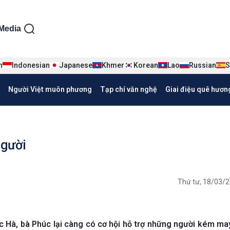
ện tiếng Việt
Media
n
Indonesian
Japanese
Khmer
Korean
Lao
Russian
S
Người Việt muôn phương
Tạp chí văn nghệ
Giai điệu quê hươn
người
Thứ tư, 18/03/2
ọc Hà, bà Phúc lại càng có cơ hội hỗ trợ những người kém m