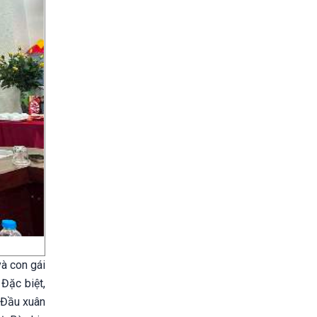
à con gái
 Đặc biệt,
 Đầu xuân