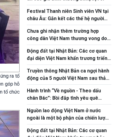
Festival Thanh niên Sinh viên VN tại
châu Âu: Gắn kết các thế hệ người
Việt
Chưa ghi nhận thêm trường hợp
công dân Việt Nam thương vong do
động đất tại Nhật Bản
Động đất tại Nhật Bản: Các cơ quan
đại diện Việt Nam khẩn trương triển
khai bảo hộ công dân
Truyền thông Nhật Bản ca ngợi hành
ứng ra tổ
động của 5 người Việt Nam sau thảm
ên góp hỗ
họa động đất tại Kumamoto
Hành trình “Về nguồn - Theo dấu
an tổ chức
chân Bác”: Bồi đắp tình yêu quê
hương cho thanh thiếu niên kiều bào
Nguồn lao động Việt Nam ở nước
ngoài là một bộ phận của chiến lược
phát triển nguồn nhân lực quốc gia
Động đất tại Nhật Bản: Các cơ quan