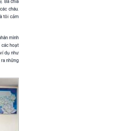
. Bà chia
 các cháu.
và tôi cảm
nhân mình
 các hoạt
 ví dụ như
 ra những