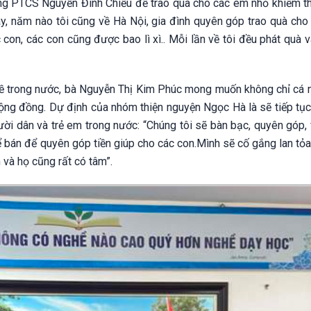
ng PTCS Nguyễn Đình Chiểu để trao quà cho các em nhỏ khiếm thị
ày, năm nào tôi cũng về Hà Nội, gia đình quyên góp trao quà cho
con, các con cũng được bao lì xì.. Mỗi lần về tôi đều phát quà 
ề trong nước, bà Nguyễn Thị Kim Phúc mong muốn không chỉ cá 
ộng đồng. Dự định của nhóm thiện nguyện Ngọc Hà là sẽ tiếp tục
gười dân và trẻ em trong nước: “Chúng tôi sẽ bàn bạc, quyên góp,
 bán để quyên góp tiền giúp cho các con.Mình sẽ cố gắng lan tỏa
 và họ cũng rất có tâm”.