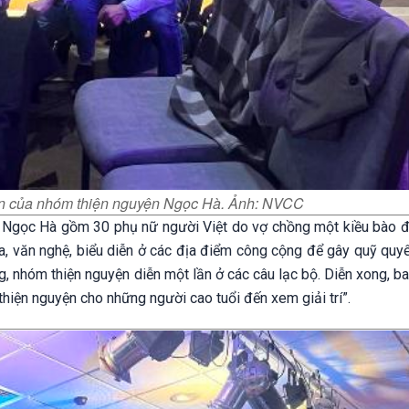
viên của nhóm thiện nguyện Ngọc Hà. Ảnh: NVCC
ện Ngọc Hà gồm 30 phụ nữ người Việt do vợ chồng một kiều bào đ
a, văn nghệ, biểu diễn ở các địa điểm công cộng để gây quỹ quy
g, nhóm thiện nguyện diễn một lần ở các câu lạc bộ. Diễn xong, b
hiện nguyện cho những người cao tuổi đến xem giải trí”.