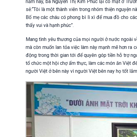
năm nay, bà Nguyễn Thị Kim Phúc lại có mặt ở Trườ
sẻ:“Tôi là một thành viên trong nhóm thiện nguyện n
Bố mẹ các cháu có phong bì lì xì để mua đồ cho các 
thấy vui và hạnh phúc”.
Mang tình yêu thương của mọi người ở nước ngoài v
mà còn muốn lan tỏa việc làm này mạnh mẽ hơn ra c
động trong thời gian tới để quyên góp tiền hỗ trợ n
tổ chức một hội chợ ẩm thực, làm các món ăn Việt để
người Việt ở bên này vì người Việt bên nay họ tốt lắm