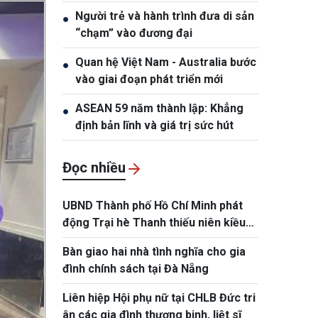
được thụ hưởng"
Người trẻ và hành trình đưa di sản
●
“chạm” vào đương đại
Quan hệ Việt Nam - Australia bước
●
vào giai đoạn phát triển mới
ASEAN 59 năm thành lập: Khẳng
●
định bản lĩnh và giá trị sức hút
Đọc nhiều
UBND Thành phố Hồ Chí Minh phát
động Trại hè Thanh thiếu niên kiều
bào và tuổi trẻ Thành phố năm 2026
Bàn giao hai nhà tình nghĩa cho gia
đình chính sách tại Đà Nẵng
Liên hiệp Hội phụ nữ tại CHLB Đức tri
ân các gia đình thương binh, liệt sĩ