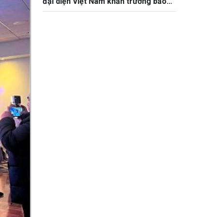
đại diện Việt Nam khẩn trương bảo
hộ công dân