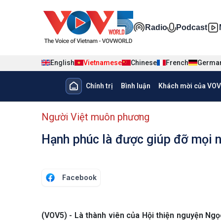
Nhảy đến nội dung
Đa phương ti
Radio
Podcast
English
Vietnamese
Chinese
French
Germa
Main navigation
Chính trị
Bình luận
Khách mời của VOV
menu phụ tiếng Việt
Người Việt muôn phương
Hạnh phúc là được giúp đỡ mọi 
Facebook
(VOV5) - Là thành viên của Hội thiện nguyện Ng