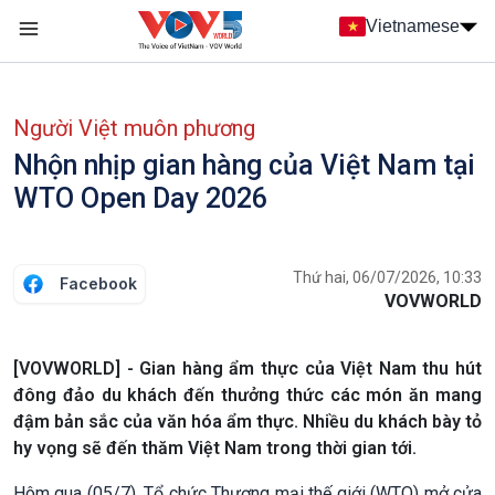
Nhảy đến nội dung
Vietnamese
Main navigation
menu phụ tiếng Việt
Người Việt muôn phương
Nhộn nhịp gian hàng của Việt Nam tại
WTO Open Day 2026
Thứ hai, 06/07/2026, 10:33
Facebook
VOVWORLD
[VOVWORLD] - Gian hàng ẩm thực của Việt Nam thu hút
đông đảo du khách đến thưởng thức các món ăn mang
đậm bản sắc của văn hóa ẩm thực. Nhiều du khách bày tỏ
hy vọng sẽ đến thăm Việt Nam trong thời gian tới.
Hôm qua (05/7), Tổ chức Thương mại thế giới (WTO) mở cửa