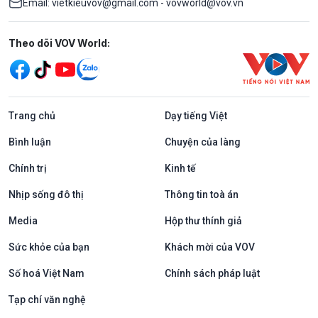
Email: vietkieuvov@gmail.com - vovworld@vov.vn
Mạng xã hội
Theo dõi VOV World:
Trang chủ
Dạy tiếng Việt
Bình luận
Chuyện của làng
Chính trị
Kinh tế
Nhịp sống đô thị
Thông tin toà án
Media
Hộp thư thính giả
Sức khỏe của bạn
Khách mời của VOV
Số hoá Việt Nam
Chính sách pháp luật
Tạp chí văn nghệ