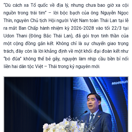
“Dù cách xa Tổ quốc về địa lý, nhưng chưa bao giờ xa cội
nguồn trong trái tim” – lời bộc bạch của ông Nguyễn Ngọc
Thìn, nguyên Chủ tịch Hội người Việt Nam toàn Thái Lan tại lễ
ra mắt Ban Chấp hành nhiệm kỳ 2026-2028 vào tối 22/3 tại
Udon Thani (Đông Bắc Thái Lan), đã gói trọn tinh thần của
một cộng đồng gắn kết. Không chỉ là sự chuyển giao trọng
trách, đây còn là lời khẳng định về một khối đại đoàn kết như
“bó đũa” không thể bẻ gãy, nguyện làm nhịp cầu bền bỉ nối
liền hai dân tộc Việt – Thái trong kỷ nguyên mới.