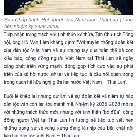
Ban Chấp hành Hội người Việt Nam toàn Thái Lan (Tổng
hội) nhiệm kỳ 2026-2028.
Tiếp nhận trọng trách với tinh thần kế thừa, Tân Chủ tịch Tổng
hội, ông Hồ Văn Lâm khẳng định: "Với truyền thống đoàn kết
của dân tộc Việt Nam và sự chung tay của toàn thể bà con
kiều bào, cộng đồng người Việt Nam tại Thái Lan sẽ ngày
càng phát triển vững mạnh, đóng góp tích cực vào sự phát
triển của xã hội nước sở tại và tiếp tục là cầu nối quan trọng
trong quan hệ hữu nghị giữa hai nước Việt Nam – Thái Lan".
Buổi lễ khép lại nhưng dư âm về sự đoàn kết và niềm tự hào
dân tộc vẫn còn lan tỏa mạnh mẽ. Nhiệm kỳ 2026-2028 mở ra
với những thách thức mới, nhưng với tinh thần “bó đũa”, cộng
đồng người Việt tại Thái Lan tin tưởng sẽ tiếp tục viết nên
những trang sử vẻ vang, xứng đáng là nhịp cầu bền chặt nối
liền hai dân tộc Việt Nam – Thái Lan.