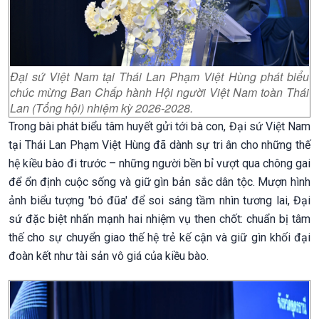
Đại sứ Việt Nam tại Thái Lan Phạm Việt Hùng phát biểu
chúc mừng Ban Chấp hành Hội người Việt Nam toàn Thái
Lan (Tổng hội) nhiệm kỳ 2026-2028.
Trong bài phát biểu tâm huyết gửi tới bà con, Đại sứ Việt Nam
tại Thái Lan Phạm Việt Hùng đã dành sự tri ân cho những thế
hệ kiều bào đi trước – những người bền bỉ vượt qua chông gai
để ổn định cuộc sống và giữ gìn bản sắc dân tộc. Mượn hình
ảnh biểu tượng 'bó đũa' để soi sáng tầm nhìn tương lai, Đại
sứ đặc biệt nhấn mạnh hai nhiệm vụ then chốt: chuẩn bị tâm
thế cho sự chuyển giao thế hệ trẻ kế cận và giữ gìn khối đại
đoàn kết như tài sản vô giá của kiều bào.