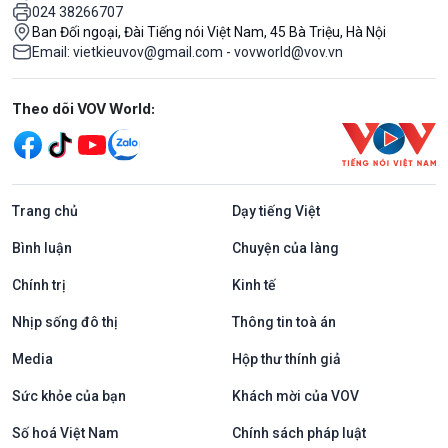
024 38266707
Ban Đối ngoại, Đài Tiếng nói Việt Nam, 45 Bà Triệu, Hà Nội
Email: vietkieuvov@gmail.com - vovworld@vov.vn
Mạng xã hội
Theo dõi VOV World:
Trang chủ
Dạy tiếng Việt
Bình luận
Chuyện của làng
Chính trị
Kinh tế
Nhịp sống đô thị
Thông tin toà án
Media
Hộp thư thính giả
Sức khỏe của bạn
Khách mời của VOV
Số hoá Việt Nam
Chính sách pháp luật