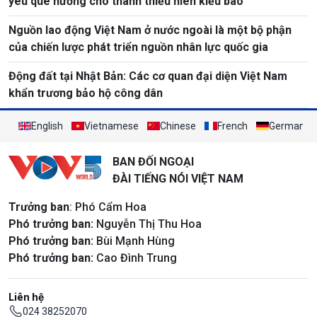
yêu quê hương cho thanh thiếu niên kiều bào
Nguồn lao động Việt Nam ở nước ngoài là một bộ phận
của chiến lược phát triển nguồn nhân lực quốc gia
Động đất tại Nhật Bản: Các cơ quan đại diện Việt Nam
khẩn trương bảo hộ công dân
English
Vietnamese
Chinese
French
German
BAN ĐỐI NGOẠI
ĐÀI TIẾNG NÓI VIỆT NAM
Trưởng ban
: Phó Cẩm Hoa
Phó trưởng ban:
Nguyễn Thị Thu Hoa
Phó trưởng ban:
Bùi Mạnh Hùng
Phó trưởng ban:
Cao Đình Trung
Liên hệ
024 38252070