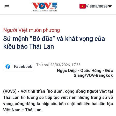
Nhảy đến nội dung
Vietnamese
Main navigation
menu phụ tiếng Việt
Người Việt muôn phương
Sứ mệnh “Bó đũa” và khát vọng của
kiều bào Thái Lan
Thứ hai, 23/03/2026, 17:55
Facebook
Ngọc Diệp - Quốc Hùng - Đức
Giang/VOV-Bangkok
(VOV5) - Với tinh thần “bó đũa”, cộng đồng người Việt tại
Thái Lan tin tưởng sẽ tiếp tục viết nên những trang sử vẻ
vang, xứng đáng là nhịp cầu bền chặt nối liền hai dân tộc
Việt Nam – Thái Lan.