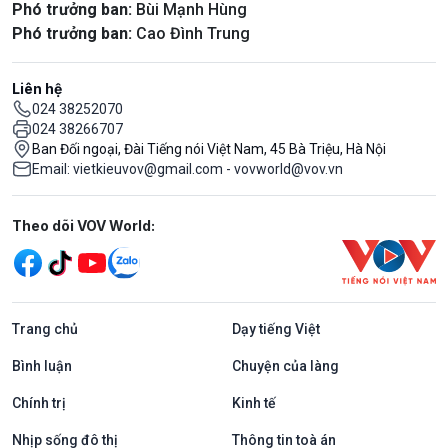
Phó trưởng ban:
Bùi Mạnh Hùng
Phó trưởng ban:
Cao Đình Trung
Liên hệ
024 38252070
024 38266707
Ban Đối ngoại, Đài Tiếng nói Việt Nam, 45 Bà Triệu, Hà Nội
Email: vietkieuvov@gmail.com - vovworld@vov.vn
Mạng xã hội
Theo dõi VOV World:
Trang chủ
Dạy tiếng Việt
Bình luận
Chuyện của làng
Chính trị
Kinh tế
Nhịp sống đô thị
Thông tin toà án