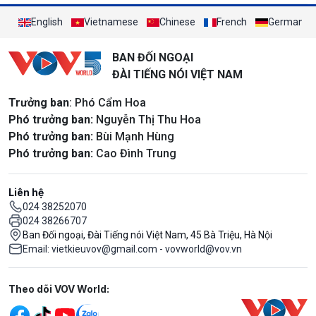
English
Vietnamese
Chinese
French
German
BAN ĐỐI NGOẠI
ĐÀI TIẾNG NÓI VIỆT NAM
Trưởng ban
: Phó Cẩm Hoa
Phó trưởng ban:
Nguyễn Thị Thu Hoa
Phó trưởng ban:
Bùi Mạnh Hùng
Phó trưởng ban:
Cao Đình Trung
Liên hệ
024 38252070
024 38266707
Ban Đối ngoại, Đài Tiếng nói Việt Nam, 45 Bà Triệu, Hà Nội
Email: vietkieuvov@gmail.com - vovworld@vov.vn
Mạng xã hội
Theo dõi VOV World: