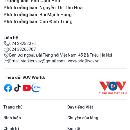
Trưởng ban
: Phó Cẩm Hoa
Phó trưởng ban:
Nguyễn Thị Thu Hoa
Phó trưởng ban:
Bùi Mạnh Hùng
Phó trưởng ban:
Cao Đình Trung
Liên hệ
024 38252070
024 38266707
Ban Đối ngoại, Đài Tiếng nói Việt Nam, 45 Bà Triệu, Hà Nội
Email: vietkieuvov@gmail.com - vovworld@vov.vn
Mạng xã hội
Theo dõi VOV World:
Trang chủ
Dạy tiếng Việt
Bình luận
Chuyện của làng
Chính trị
Kinh tế