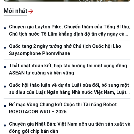
Mới nhất
Chuyên gia Layton Pike: Chuyến thăm của Tổng Bí thư,
●
Chủ tịch nước Tô Lâm khẳng định độ tin cậy ngày càng
cao giữa Việt Nam và Australia
Quốc tang 2 ngày tưởng nhớ Chủ tịch Quốc hội Lào
●
Saysomphone Phomvihane
Thắt chặt đoàn kết, hợp tác hướng tới một cộng đồng
●
ASEAN tự cường và bền vững
Quốc hội thảo luận về dự án Luật sửa đổi, bổ sung một
●
số điều của Luật Ngân hàng Nhà nước Việt Nam, Luật
Phòng, chống rửa tiền
Bế mạc Vòng Chung kết Cuộc thi Tài năng Robot
●
ROBOTACON WRO – 2026
Chuyên gia Nhật Bản: Việt Nam nên ưu tiên sản xuất và
●
đóng gói chip bán dẫn