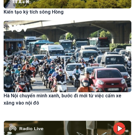
Kiến tạo kỳ tích sông Hồng
Hà Nội chuyển mình xanh, bước đi mới từ việc cấm xe
xăng vào nội đô