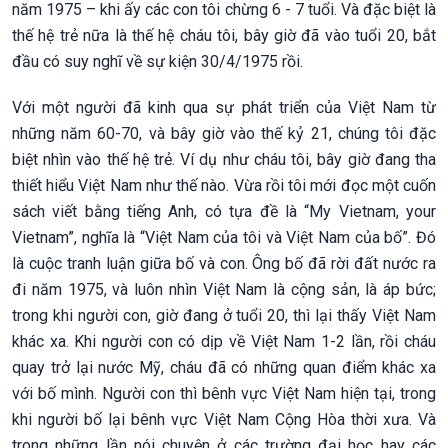
năm 1975 – khi ấy các con tôi chừng 6 - 7 tuổi. Và đặc biệt là
thế hệ trẻ nữa là thế hệ cháu tôi, bây giờ đã vào tuổi 20, bắt
đầu có suy nghĩ về sự kiện 30/4/1975 rồi.
Với một người đã kinh qua sự phát triển của Việt Nam từ
những năm 60-70, và bây giờ vào thế kỷ 21, chúng tôi đặc
biệt nhìn vào thế hệ trẻ. Ví dụ như cháu tôi, bây giờ đang tha
thiết hiểu Việt Nam như thế nào. Vừa rồi tôi mới đọc một cuốn
sách viết bằng tiếng Anh, có tựa đề là “My Vietnam, your
Vietnam”, nghĩa là “Việt Nam của tôi và Việt Nam của bố”. Đó
là cuộc tranh luận giữa bố và con. Ông bố đã rời đất nước ra
đi năm 1975, và luôn nhìn Việt Nam là cộng sản, là áp bức;
trong khi người con, giờ đang ở tuổi 20, thì lại thấy Việt Nam
khác xa. Khi người con có dịp về Việt Nam 1-2 lần, rồi cháu
quay trở lại nước Mỹ, cháu đã có những quan điểm khác xa
với bố mình. Người con thì bênh vực Việt Nam hiện tại, trong
khi người bố lại bênh vực Việt Nam Cộng Hòa thời xưa. Và
trong những lần nói chuyện ở các trường đại học hay các