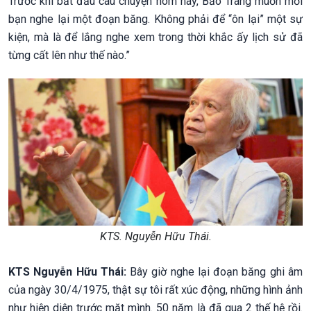
Trước khi bắt đầu câu chuyện hôm nay, Bảo Trang muốn mời
bạn nghe lại một đoạn băng. Không phải để “ôn lại” một sự
kiện, mà là để lắng nghe xem trong thời khắc ấy lịch sử đã
từng cất lên như thế nào.”
KTS. Nguyễn Hữu Thái.
KTS Nguyễn Hữu Thái:
Bây giờ nghe lại đoạn băng ghi âm
của ngày 30/4/1975, thật sự tôi rất xúc động, những hình ảnh
như hiện diện trước mặt mình. 50 năm là đã qua 2 thế hệ rồi.