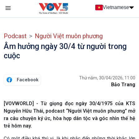
Nhảy đến nội dung
Vietnamese
Main navigation
menu phụ tiếng Việt
Podcast
Người Việt muôn phương
Âm hưởng ngày 30/4 từ người trong
cuộc
Thứ năm, 30/04/2026, 11:00
Facebook
Bảo Trang
[VOVWORLD] - Từ giọng đọc ngày 30/4/1975 của KTS
Nguyễn Hữu Thái, podcast “Người Việt muôn phương” mở
ra câu chuyện ký ức, hòa hợp dân tộc và góc nhìn thế hệ
trẻ hôm nay.
Có một điều khá thú vị, là khi nhắc đến những thời khắc lớn