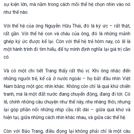
sự kiện lớn, mà nằm trong cách mỗi thế hệ chọn nhìn vào nó
như thế nào.
Với thế hệ của ông Nguyễn Hữu Thái, đó là ký ức – rất thật,
rất gần. Với thế hệ con và cháu của ông, đó là những mảnh
ghép ký ức được kể lại. Còn với thế hệ trẻ hôm nay, có lẽ là
một hành trình đi tìm hiểu, để tự mình định nghĩa lại giá trị cần
có.
Và có một chi tiết Trang thấy rất thú vị: Khi ông nhắc đến
những người trẻ, kể cả ở nước ngoài – họ bắt đầu nhìn Việt
Nam bằng một góc nhìn khác. Không còn chỉ là quá khứ chiến
tranh, mà là một đất nước đang chuyển động, đang đi tới. Có
lẽ, chính những câu chuyện như thế này, nhẹ nhàng thôi, nhưng
lại góp phần nối những nhịp cầu rất dài – giữa quá khứ và
hiện tại, giữa những cách nhìn khác nhau, và giữa các thế hệ.
Còn với Bảo Trang, điều đọng lại không phải chỉ là một câu