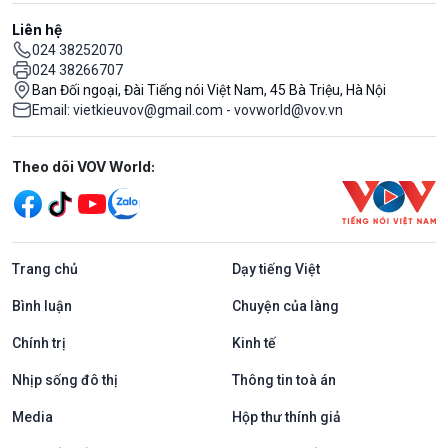
Liên hệ
024 38252070
024 38266707
Ban Đối ngoại, Đài Tiếng nói Việt Nam, 45 Bà Triệu, Hà Nội
Email: vietkieuvov@gmail.com - vovworld@vov.vn
Mạng xã hội
Theo dõi VOV World:
Trang chủ
Dạy tiếng Việt
Bình luận
Chuyện của làng
Chính trị
Kinh tế
Nhịp sống đô thị
Thông tin toà án
Media
Hộp thư thính giả