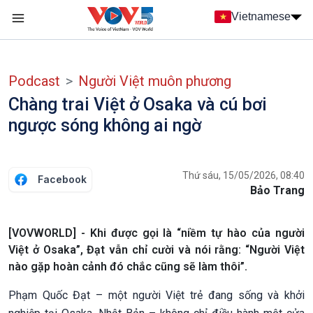
Nhảy đến nội dung
Vietnamese
Main navigation
menu phụ tiếng Việt
Podcast
Người Việt muôn phương
Chàng trai Việt ở Osaka và cú bơi
ngược sóng không ai ngờ
Thứ sáu, 15/05/2026, 08:40
Facebook
Bảo Trang
[VOVWORLD] - Khi được gọi là “niềm tự hào của người
Việt ở Osaka”, Đạt vẫn chỉ cười và nói rằng: “Người Việt
nào gặp hoàn cảnh đó chắc cũng sẽ làm thôi”.
Phạm Quốc Đạt – một người Việt trẻ đang sống và khởi