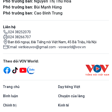
Phó trưởng ban:
Nguyễn Thị Thu Hoa
Phó trưởng ban:
Bùi Mạnh Hùng
Phó trưởng ban:
Cao Đình Trung
Liên hệ
024 38252070
024 38266707
Ban Đối ngoại, Đài Tiếng nói Việt Nam, 45 Bà Triệu, Hà Nội
Email: vietkieuvov@gmail.com - vovworld@vov.vn
Mạng xã hội
Theo dõi VOV World:
Trang chủ
Dạy tiếng Việt
Bình luận
Chuyện của làng
Chính trị
Kinh tế