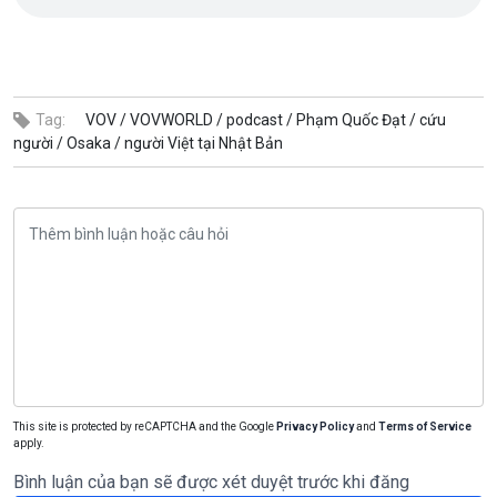
Tag:
VOV /
VOVWORLD /
podcast /
Phạm Quốc Đạt /
cứu
người /
Osaka /
người Việt tại Nhật Bản
This site is protected by reCAPTCHA and the Google
Privacy Policy
and
Terms of Service
apply.
Bình luận của bạn sẽ được xét duyệt trước khi đăng