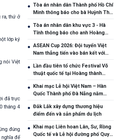
Tòa án nhân dân Thành phố Hồ Chí
●
Minh thông báo cho bà Huỳnh Thị
 ra, thứ ở
Nương và bà Huỳnh Thị Lý.
Tòa án nhân dân khu vực 3 - Hà
●
Tĩnh thông báo cho anh Hoàng
một lớp ký
Phan Anh, sinh năm 1980
ASEAN Cup 2026: Đội tuyển Việt
●
Nam thẳng tiến vào bán kết với
thành tích nhất bảng
 nói Việt
Lần đầu tiên tổ chức Festival Võ
●
thuật quốc tế tại Hoàng thành
Thăng Long
Khai mạc Lễ hội Việt Nam – Hàn
●
Quốc Thành phố Đà Nẵng năm
ời đã trực
2026
Đắk Lắk xây dựng thương hiệu
0 tháng 4
●
điểm đến và sản phẩm du lịch
Khai mạc Liên hoan Lân, Sư, Rồng
●
đứng đúng
Quốc tế và Lễ hội đường phố Quy
ý nghĩa để