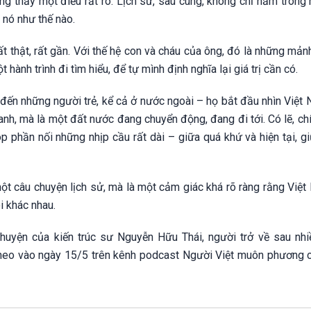
ng thấy một điều rất rõ. Lịch sử, sau cùng, không chỉ nằm trong
 nó như thế nào.
ất thật, rất gần. Với thế hệ con và cháu của ông, đó là những mả
 hành trình đi tìm hiểu, để tự mình định nghĩa lại giá trị cần có.
ắc đến những người trẻ, kể cả ở nước ngoài – họ bắt đầu nhìn Việ
ranh, mà là một đất nước đang chuyển động, đang đi tới. Có lẽ, c
óp phần nối những nhịp cầu rất dài – giữa quá khứ và hiện tại, 
một câu chuyện lịch sử, mà là một cảm giác khá rõ ràng rằng Việ
i khác nhau.
huyện của kiến trúc sư Nguyễn Hữu Thái, người trở về sau nh
 theo vào ngày 15/5 trên kênh podcast Người Việt muôn phương