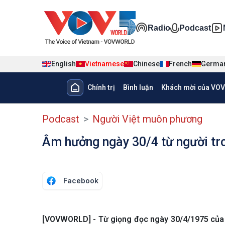
Nhảy đến nội dung
Đa phương ti
Radio
Podcast
English
Vietnamese
Chinese
French
Germa
Main navigation
Chính trị
Bình luận
Khách mời của VOV
menu phụ tiếng Việt
Podcast
Người Việt muôn phương
Âm hưởng ngày 30/4 từ người tr
Facebook
[VOVWORLD] - Từ giọng đọc ngày 30/4/1975 của