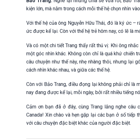
Bảo Trang:
Nghe lại những chia sẻ vừa rồi, Bảo Tra
kiện lớn, mà nằm trong cách mỗi thế hệ chọn nhìn vào
Với thế hệ của ông Nguyễn Hữu Thái, đó là ký ức – r
ức được kể lại. Còn với thế hệ trẻ hôm nay, có lẽ là một
Và có một chi tiết Trang thấy rất thú vị: Khi ông nh
một góc nhìn khác. Không còn chỉ là quá khứ chiến t
câu chuyện như thế này, nhẹ nhàng thôi, nhưng lại g
cách nhìn khác nhau, và giữa các thế hệ.
Còn với Bảo Trang, điều đọng lại không phải chỉ là 
nay đang được kể lại, mỗi ngày, bởi rất nhiều tiếng nó
Cảm ơn bạn đã ở đây, cùng Trang lắng nghe câu c
Canada! Xin chào và hẹn gặp lại các bạn ở số tiếp
với câu chuyện đặc biệt khác của người đặc biệt.