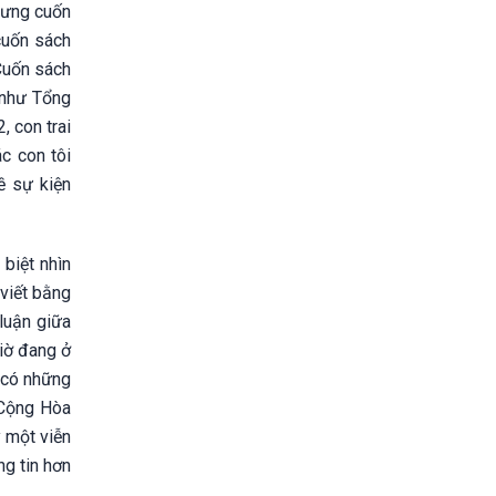
hưng cuốn
cuốn sách
 Cuốn sách
 như Tổng
 con trai
c con tôi
ề sự kiện
biệt nhìn
 viết bằng
 luận giữa
giờ đang ở
ã có những
 Cộng Hòa
y một viễn
ng tin hơn