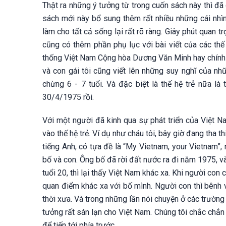
Thật ra những ý tưởng từ trong cuốn sách này thì đ
sách mới này bổ sung thêm rất nhiều những cái nhì
làm cho tất cả sống lại rất rõ ràng. Giây phút quan 
cũng có thêm phần phụ lục với bài viết của các thế 
thống Việt Nam Cộng hòa Dương Văn Minh hay chính u
và con gái tôi cũng viết lên những suy nghĩ của nh
chừng 6 - 7 tuổi. Và đặc biệt là thế hệ trẻ nữa là
30/4/1975 rồi.
Với một người đã kinh qua sự phát triển của Việt N
vào thế hệ trẻ. Ví dụ như cháu tôi, bây giờ đang tha 
tiếng Anh, có tựa đề là “My Vietnam, your Vietnam”, 
bố và con. Ông bố đã rời đất nước ra đi năm 1975, và
tuổi 20, thì lại thấy Việt Nam khác xa. Khi người con
quan điểm khác xa với bố mình. Người con thì bênh 
thời xưa. Và trong những lần nói chuyện ở các trường 
tưởng rất sán lạn cho Việt Nam. Chúng tôi chắc chắn
để tiến tới phía trước.