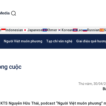
ện tiếng Việt
Media
n
Indonesian
Japanese
Khmer
Korean
Lao
Russian
S
Người Việt muôn phương
Tạp chí văn nghệ
Giai điệu quê hươn
ong cuộc
Thứ năm, 30/04/2
B
 KTS Nguyễn Hữu Thái, podcast “Người Việt muôn phương” m