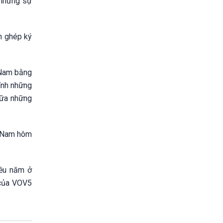
 những sự
nh ghép ký
t Nam bằng
hính những
giữa những
t Nam hôm
iều năm ở
 của VOV5