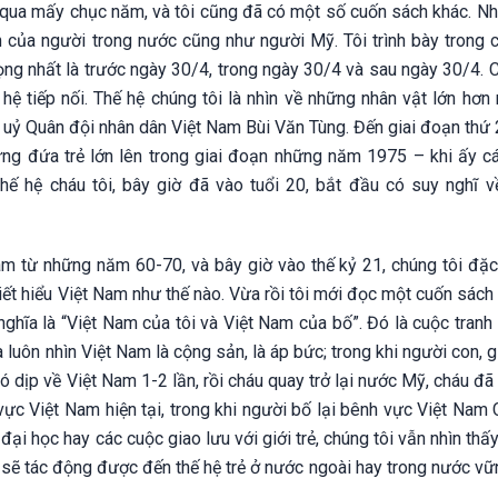
ã qua mấy chục năm, và tôi cũng đã có một số cuốn sách khác. N
n của người trong nước cũng như người Mỹ. Tôi trình bày trong 
trọng nhất là trước ngày 30/4, trong ngày 30/4 và sau ngày 30/4.
hệ tiếp nối. Thế hệ chúng tôi là nhìn về những nhân vật lớn hơn
ỷ Quân đội nhân dân Việt Nam Bùi Văn Tùng. Đến giai đoạn thứ 2,
ững đứa trẻ lớn lên trong giai đoạn những năm 1975 – khi ấy cá
 thế hệ cháu tôi, bây giờ đã vào tuổi 20, bắt đầu có suy nghĩ v
am từ những năm 60-70, và bây giờ vào thế kỷ 21, chúng tôi đặc 
thiết hiểu Việt Nam như thế nào. Vừa rồi tôi mới đọc một cuốn sách
nghĩa là “Việt Nam của tôi và Việt Nam của bố”. Đó là cuộc tranh
 luôn nhìn Việt Nam là cộng sản, là áp bức; trong khi người con, 
 có dịp về Việt Nam 1-2 lần, rồi cháu quay trở lại nước Mỹ, cháu đ
vực Việt Nam hiện tại, trong khi người bố lại bênh vực Việt Nam
đại học hay các cuộc giao lưu với giới trẻ, chúng tôi vẫn nhìn thấ
 sẽ tác động được đến thế hệ trẻ ở nước ngoài hay trong nước vữ