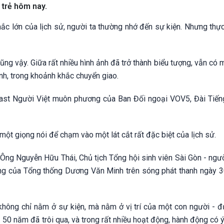
 trẻ hôm nay.
hắc lớn của lịch sử, người ta thường nhớ đến sự kiện. Nhưng thực
ng vậy. Giữa rất nhiều hình ảnh đã trở thành biểu tượng, vẫn có 
anh, trong khoảnh khắc chuyển giao.
cast Người Việt muôn phương của Ban Đối ngoại VOV5, Đài Tiếng
một giọng nói để chạm vào một lát cắt rất đặc biệt của lịch sử.
. Ông Nguyễn Hữu Thái, Chủ tịch Tổng hội sinh viên Sài Gòn - ngư
 hàng của Tổng thống Dương Văn Minh trên sóng phát thanh ngày 3
 không chỉ nằm ở sự kiện, mà nằm ở vị trí của một con người - 
. 50 năm đã trôi qua, và trong rất nhiều hoạt động, hành động có 