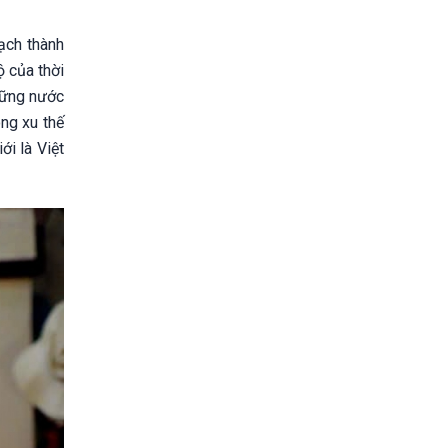
ạch thành
ộ của thời
hững nước
ng xu thế
ới là Việt