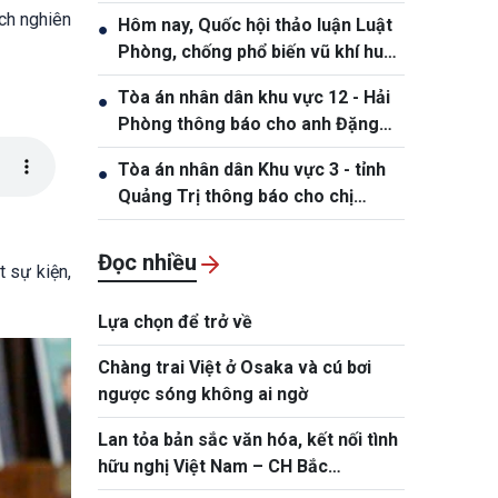
Nhơn – Gia Lai 2026
ch nghiên
Hôm nay, Quốc hội thảo luận Luật
●
Phòng, chống phổ biến vũ khí huỷ
diệt hàng loạt
Tòa án nhân dân khu vực 12 - Hải
●
Phòng thông báo cho anh Đặng
Hồng Tiệp, sinh ngày 20/5/1989
Tòa án nhân dân Khu vực 3 - tỉnh
●
Quảng Trị thông báo cho chị
Phạm Thị Giang, sinh ngày
19/10/1991
Đọc nhiều
 sự kiện,
Lựa chọn để trở về
Chàng trai Việt ở Osaka và cú bơi
ngược sóng không ai ngờ
Lan tỏa bản sắc văn hóa, kết nối tình
hữu nghị Việt Nam – CH Bắc
Macedonia