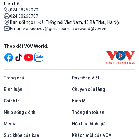
Liên hệ
024 38252070
024 38266707
Ban Đối ngoại, Đài Tiếng nói Việt Nam, 45 Bà Triệu, Hà Nội
Email: vietkieuvov@gmail.com - vovworld@vov.vn
Mạng xã hội
Theo dõi VOV World:
Trang chủ
Dạy tiếng Việt
Bình luận
Chuyện của làng
Chính trị
Kinh tế
Nhịp sống đô thị
Thông tin toà án
Media
Hộp thư thính giả
Sức khỏe của bạn
Khách mời của VOV