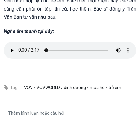
sinh hoạt hợp lý cho trẻ em. Đặc biệt, thời điểm này, các em
cũng cần phải ôn tập, thi cử, học thêm. Bác sĩ đông y Trần
Văn Bản tư vấn như sau:
Nghe âm thanh tại đây:
Tag:
VOV /
VOVWORLD /
dinh dưỡng /
mùa hè /
trẻ em