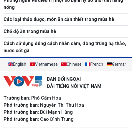
Phòng ngừa và điều trị một số bệnh lý do thời tiết nắng
nóng
Các loại thảo dược, món ăn cần thiết trong mùa hè
Chế độ ăn trong mùa hè
Cách sử dụng đúng cách nhân sâm, đông trùng hạ thảo,
nước cốt gà
English
Vietnamese
Chinese
French
German
BAN ĐỐI NGOẠI
ĐÀI TIẾNG NÓI VIỆT NAM
Trưởng ban
: Phó Cẩm Hoa
Phó trưởng ban:
Nguyễn Thị Thu Hoa
Phó trưởng ban:
Bùi Mạnh Hùng
Phó trưởng ban:
Cao Đình Trung