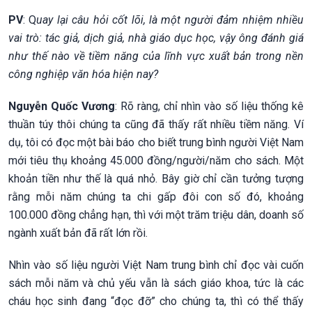
PV
: Q
uay lại câu hỏi cốt lõi, là một người đảm nhiệm nhiều
vai trò: tác giả, dịch giả, nhà giáo dục học, vậy ông đánh giá
như thế nào về tiềm năng của lĩnh vực xuất bản trong nền
công nghiệp văn hóa hiện nay?
Nguyễn Quốc Vương
: Rõ ràng, chỉ nhìn vào số liệu thống kê
thuần túy thôi chúng ta cũng đã thấy rất nhiều tiềm năng. Ví
dụ, tôi có đọc một bài báo cho biết trung bình người Việt Nam
mới tiêu thụ khoảng 45.000 đồng/người/năm cho sách. Một
khoản tiền như thế là quá nhỏ. Bây giờ chỉ cần tưởng tượng
rằng mỗi năm chúng ta chi gấp đôi con số đó, khoảng
100.000 đồng chẳng hạn, thì với một trăm triệu dân, doanh số
ngành xuất bản đã rất lớn rồi.
Nhìn vào số liệu người Việt Nam trung bình chỉ đọc vài cuốn
sách mỗi năm và chủ yếu vẫn là sách giáo khoa, tức là các
cháu học sinh đang “đọc đỡ” cho chúng ta, thì có thể thấy