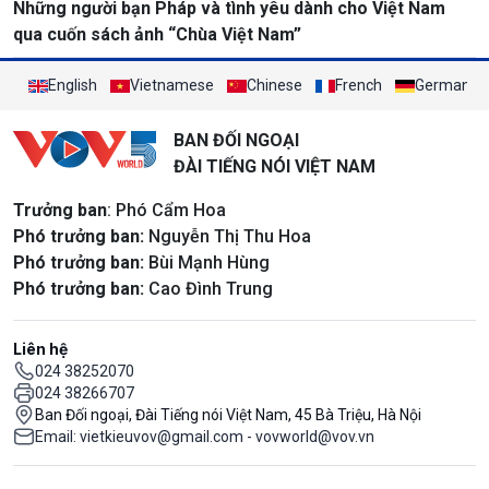
Những người bạn Pháp và tình yêu dành cho Việt Nam
qua cuốn sách ảnh “Chùa Việt Nam”
English
Vietnamese
Chinese
French
German
BAN ĐỐI NGOẠI
ĐÀI TIẾNG NÓI VIỆT NAM
Trưởng ban
: Phó Cẩm Hoa
Phó trưởng ban:
Nguyễn Thị Thu Hoa
Phó trưởng ban:
Bùi Mạnh Hùng
Phó trưởng ban:
Cao Đình Trung
Liên hệ
024 38252070
024 38266707
Ban Đối ngoại, Đài Tiếng nói Việt Nam, 45 Bà Triệu, Hà Nội
Email: vietkieuvov@gmail.com - vovworld@vov.vn