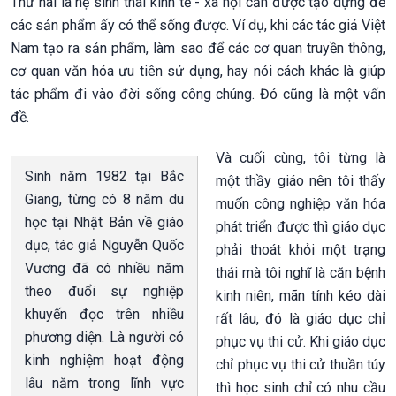
Thứ hai là hệ sinh thái kinh tế - xã hội cần được tạo dựng để
các sản phẩm ấy có thể sống được. Ví dụ, khi các tác giả Việt
Nam tạo ra sản phẩm, làm sao để các cơ quan truyền thông,
cơ quan văn hóa ưu tiên sử dụng, hay nói cách khác là giúp
tác phẩm đi vào đời sống công chúng. Đó cũng là một vấn
đề.
Và cuối cùng, tôi từng là
Sinh năm 1982 tại Bắc
một thầy giáo nên tôi thấy
Giang, từng có 8 năm du
muốn công nghiệp văn hóa
học tại Nhật Bản về giáo
phát triển được thì giáo dục
dục, tác giả Nguyễn Quốc
phải thoát khỏi một trạng
Vương đã có nhiều năm
thái mà tôi nghĩ là căn bệnh
theo đuổi sự nghiệp
kinh niên, mãn tính kéo dài
khuyến đọc trên nhiều
rất lâu, đó là giáo dục chỉ
phương diện. Là người có
phục vụ thi cử. Khi giáo dục
kinh nghiệm hoạt động
chỉ phục vụ thi cử thuần túy
lâu năm trong lĩnh vực
thì học sinh chỉ có nhu cầu