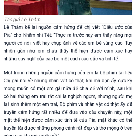
Tác giả Lê Thắm
Lê Thắm kể lại nguồn cảm hứng để chị viết “Điều ước của
Pia” cho Nhâm nhi Tết: “Thực ra trước nay em thấy rằng mọi
người có nói, viết hay chụp ảnh về các em bé vùng cao. Tuy
nhiên gần như em chưa thấy thể hiện được cảm xúc hay
những suy nghĩ của các bé một cách sâu sắc và tinh tế.
Một trong những nguồn cảm hứng của em là bộ phim tài liệu
Chị gái nói về những nhân vật có thật, khi mà bạn ấy cực kỳ
mong muốn có một em gái nữa để chia sẻ với mình, sau khi
có hai thằng em trai rất chi là nghịch ngợm, nhưng người mẹ
lại sinh thêm một em trai, Bộ phim và nhân vật có thật ấy đã
truyền cảm hứng rất nhiều để đưa vào câu chuyện này, một
mặt thể hiện được cảm xúc tinh tế của Pia, mặt khác có thể
truyền tải được những phong cảnh rất đẹp và thơ mộng ở trên
vùng cao khi mùa xuân về.”