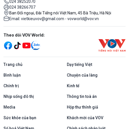
024 38252070
024 38266707
Ban Đối ngoại, Đài Tiếng nói Việt Nam, 45 Bà Triệu, Hà Nội
Email: vietkieuvov@gmail.com - vovworld@vov.vn
Mạng xã hội
Theo dõi VOV World:
Trang chủ
Dạy tiếng Việt
Bình luận
Chuyện của làng
Chính trị
Kinh tế
Nhịp sống đô thị
Thông tin toà án
Media
Hộp thư thính giả
Sức khỏe của bạn
Khách mời của VOV
Số hoá Việt Nam
Chính sách pháp luật