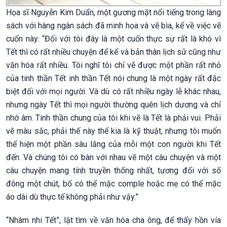
Họa sĩ Nguyễn Kim Duẩn, một gương mặt nổi tiếng trong làng
sách với hàng ngàn sách đã minh họa và vẽ bìa, kể về việc vẽ
cuốn này: “Đối với tôi đây là một cuốn thực sự rất là khó vì
Tết thì có rất nhiều chuyện để kể và bản thân lịch sử cũng như
văn hóa rất nhiều. Tôi nghĩ tôi chỉ vẽ được một phần rất nhỏ
của tinh thần Tết inh thần Tết nói chung là một ngày rất đặc
biệt đối với mọi người. Và dù có rất nhiều ngày lễ khác nhau,
nhưng ngày Tết thì mọi người thường quên lịch dương và chỉ
nhớ âm. Tinh thần chung của tôi khi vẽ là Tết là phải vui. Phải
vẽ màu sắc, phải thế này thế kia là kỹ thuật, nhưng tôi muốn
thể hiện một phần sâu lắng của mỗi một con người khi Tết
đến. Và chúng tôi có bàn với nhau vẽ một câu chuyện và một
câu chuyện mang tính truyền thống nhất, tương đối với số
đông một chút, bố có thể mặc comple hoặc mẹ có thể mặc
áo dài dù thực tế không phải như vậy.”
“Nhâm nhi Tết”, lật tìm về văn hóa cha ông, để thấy hồn vía