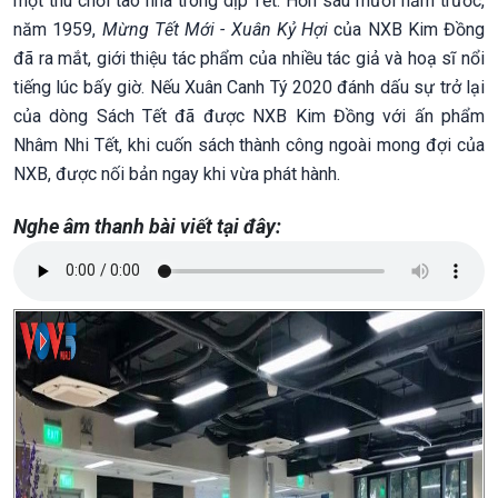
một thú chơi tao nhã trong dịp Tết. Hơn sáu mươi năm trước,
năm 1959,
Mừng Tết Mới - Xuân Kỷ Hợi
của NXB Kim Đồng
đã ra mắt, giới thiệu tác phẩm của nhiều tác giả và hoạ sĩ nổi
tiếng lúc bấy giờ. Nếu Xuân Canh Tý 2020 đánh dấu sự trở lại
của dòng Sách Tết đã được NXB Kim Đồng với ấn phẩm
Nhâm Nhi Tết, khi cuốn sách thành công ngoài mong đợi của
NXB, được nối bản ngay khi vừa phát hành.
Nghe âm thanh bài viết tại đây: