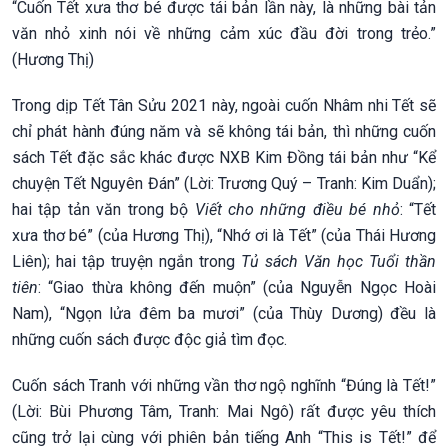
“Cuốn Tết xưa thơ bé được tái bản lần này, là những bài tản
văn nhỏ xinh nói về những cảm xúc đầu đời trong trẻo.”
(Hương Thị)
Trong dịp Tết Tân Sửu 2021 này, ngoài cuốn Nhâm nhi Tết sẽ
chỉ phát hành đúng năm và sẽ không tái bản, thì những cuốn
sách Tết đặc sắc khác được NXB Kim Đồng tái bản như “Kể
chuyện Tết Nguyên Đán” (Lời: Trương Quý – Tranh: Kim Duẩn);
hai tập tản văn trong bộ
Viết cho những điều bé nhỏ
: “Tết
xưa thơ bé” (của Hương Thị), “Nhớ ơi là Tết” (của Thái Hương
Liên); hai tập truyện ngắn trong
Tủ sách Văn học Tuổi thần
tiên
: “Giao thừa không đến muộn” (của Nguyễn Ngọc Hoài
Nam), “Ngọn lửa đêm ba mươi” (của Thùy Dương) đều là
những cuốn sách được độc giả tìm đọc.
Cuốn sách Tranh với những vần thơ ngộ nghĩnh “Đúng là Tết!”
(Lời: Bùi Phương Tâm, Tranh: Mai Ngô) rất được yêu thích
cũng trở lại cùng với phiên bản tiếng Anh “This is Tết!” để