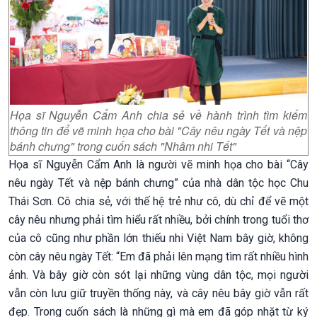
Họa sĩ Nguyễn Cẩm Anh chia sẻ về hành trình tìm kiếm
thông tin để vẽ minh họa cho bài "Cây nêu ngày Tết và nệp
bánh chưng" trong cuốn sách "Nhâm nhi Tết"
Họa sĩ Nguyễn Cẩm Anh là người vẽ minh họa cho bài “Cây
nêu ngày Tết và nệp bánh chưng” của nhà dân tộc học Chu
Thái Sơn. Cô chia sẻ, với thế hệ trẻ như cô, dù chỉ để vẽ một
cây nêu nhưng phải tìm hiểu rất nhiều, bởi chính trong tuổi thơ
của cô cũng như phần lớn thiếu nhi Việt Nam bây giờ, không
còn cây nêu ngày Tết: “Em đã phải lên mạng tìm rất nhiều hình
ảnh. Và bây giờ còn sót lại những vùng dân tộc, mọi người
vẫn còn lưu giữ truyền thống này, và cây nêu bây giờ vẫn rất
đẹp. Trong cuốn sách là những gì mà em đã góp nhặt từ ký