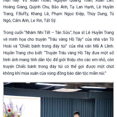
hiện nay: Vũ Xuân Hoàn, Nguyễn Quang Toàn, Xuân Lan,
Hoàng Giang, Quỳnh Chu, Bảo Anh, Tạ Lan Hạnh, Lê Huyền
Trang, F.Buffy, Khang Lê, Phạm Ngọc Điệp, Thùy Dung, Tú
Ngô, Cẩm Anh, Le Rin, Tất Sỹ.
Trong cuốn “Nhâm Nhi Tết – Tân Sửu”, họa sĩ Lê Huyền Trang
vẽ minh họa cho truyện “Trâu vàng Hồ Tây” của nhà văn Tô
Hoài và “Chiếc bánh trong đáy túi” của nhà văn Mã A Lềnh.
Huyền Trang cho biết: “Truyện Trâu vàng Hồ Tây đưa một số
hình ảnh mang tính dân tộc để giới thiệu cho các em nhỏ, còn
truyện Chiếc bánh trong đáy túi có thể gợi được một chút
không khí mùa xuân của vùng đồng bào dân tộc miền núi.”