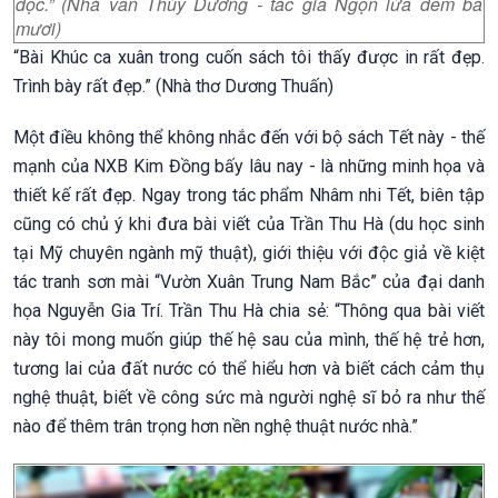
đọc.” (Nhà văn Thùy Dương - tác giả Ngọn lửa đêm ba
mươi)
“Bài Khúc ca xuân trong cuốn sách tôi thấy được in rất đẹp.
Trình bày rất đẹp.” (Nhà thơ Dương Thuấn)
Một điều không thể không nhắc đến với bộ sách Tết này - thế
mạnh của NXB Kim Đồng bấy lâu nay - là những minh họa và
thiết kế rất đẹp. Ngay trong tác phẩm Nhâm nhi Tết, biên tập
cũng có chủ ý khi đưa bài viết của Trần Thu Hà (du học sinh
tại Mỹ chuyên ngành mỹ thuật), giới thiệu với độc giả về kiệt
tác tranh sơn mài “Vườn Xuân Trung Nam Bắc” của đại danh
họa Nguyễn Gia Trí. Trần Thu Hà chia sẻ: “Thông qua bài viết
này tôi mong muốn giúp thế hệ sau của mình, thế hệ trẻ hơn,
tương lai của đất nước có thể hiểu hơn và biết cách cảm thụ
nghệ thuật, biết về công sức mà người nghệ sĩ bỏ ra như thế
nào để thêm trân trọng hơn nền nghệ thuật nước nhà.”