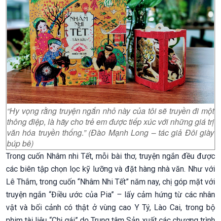
“Hy vọng rằng truyện ngắn nhỏ này của tôi sẽ truyền đi một
thông điệp, là hãy cho trẻ em được tiếp xúc với những giá trị
văn hóa truyền thống.” (Đào Mạnh Long – tác giả Đôi giày
búp bê)
Trong cuốn Nhâm nhi Tết, mỗi bài thơ, truyện ngắn đều được
các biên tập chọn lọc kỹ lưỡng và đặt hàng nhà văn. Như với
Lê Thắm, trong cuốn “Nhâm Nhi Tết” năm nay, chị góp mặt với
truyện ngắn “Điều ước của Pia” – lấy cảm hứng từ các nhân
vật và bối cảnh có thật ở vùng cao Y Tý, Lào Cai, trong bộ
phim tài liệu “Chị gái” do Trung tâm Sản xuất các chương trình