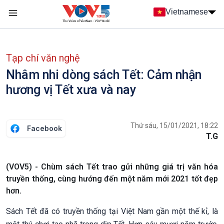
Nhảy đến nội dung
Vietnamese
Main navigation
menu phụ tiếng Việt
Tạp chí văn nghệ
Nhâm nhi dòng sách Tết: Cảm nhận
hương vị Tết xưa và nay
Thứ sáu, 15/01/2021, 18:22
Facebook
T.G
(VOV5) - Chùm sách Tết trao gửi những giá trị văn hóa
truyền thống, cùng hướng đến một năm mới 2021 tốt đẹp
hơn.
Sách Tết đã có truyền thống tại Việt Nam gần một thế kỉ, là