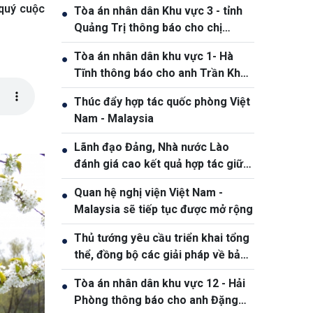
 quý cuộc
Tòa án nhân dân Khu vực 3 - tỉnh
●
Quảng Trị thông báo cho chị
Phạm Thị Giang, sinh ngày
Tòa án nhân dân khu vực 1- Hà
●
19/10/1991
Tĩnh thông báo cho anh Trần Khắc
Thanh, sinh năm 1988
Thúc đẩy hợp tác quốc phòng Việt
●
Nam - Malaysia
Lãnh đạo Đảng, Nhà nước Lào
●
đánh giá cao kết quả hợp tác giữa
Quân đội hai nước Việt Nam và Lào
Quan hệ nghị viện Việt Nam -
●
Malaysia sẽ tiếp tục được mở rộng
Thủ tướng yêu cầu triển khai tổng
●
thể, đồng bộ các giải pháp về bảo
đảm an ninh mạng
Tòa án nhân dân khu vực 12 - Hải
●
Phòng thông báo cho anh Đặng