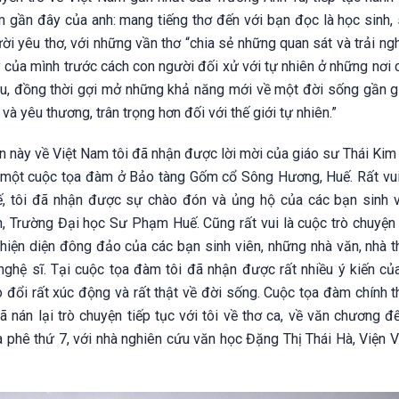
 gần đây của anh: mang tiếng thơ đến với bạn đọc là học sinh, s
ời yêu thơ, với những vần thơ “chia sẻ những quan sát và trải ng
 của mình trước cách con người đối xử với tự nhiên ở những nơi 
u, đồng thời gợi mở những khả năng mới về một đời sống gần g
 và yêu thương, trân trọng hơn đối với thế giới tự nhiên.”
n này về Việt Nam tôi đã nhận được lời mời của giáo sư Thái Kim
một cuộc tọa đàm ở Bảo tàng Gốm cổ Sông Hương, Huế. Rất vui 
, tôi đã nhận được sự chào đón và ủng hộ của các bạn sinh 
, Trường Đại học Sư Phạm Huế. Cũng rất vui là cuộc trò chuyện
hiện diện đông đảo của các bạn sinh viên, những nhà văn, nhà th
nghệ sĩ. Tại cuộc tọa đàm tôi đã nhận được rất nhiều ý kiến củ
o đổi rất xúc động và rất thật về đời sống. Cuộc tọa đàm chính 
 nán lại trò chuyện tiếp tục với tôi về thơ ca, về văn chương đ
Cà phê thứ 7, với nhà nghiên cứu văn học Đặng Thị Thái Hà, Viện V