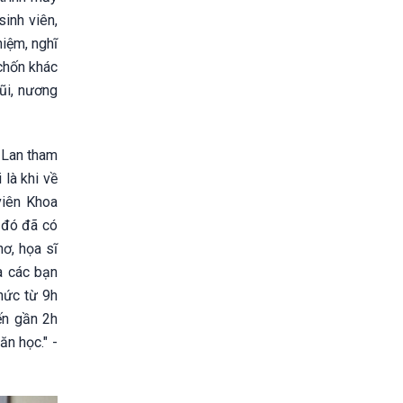
inh viên,
hiệm, nghĩ
chốn khác
ũi, nương
 Lan tham
là khi về
viên Khoa
 đó đã có
ơ, họa sĩ
a các bạn
thức từ 9h
ến gần 2h
ăn học." -