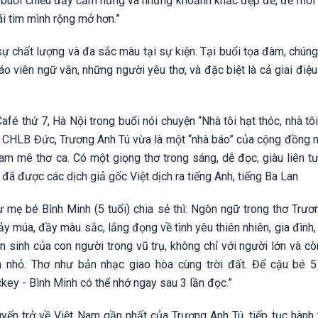
buổi chiều đầy cảm hứng và những khoảnh khắc đẹp đẽ, để mỗi 
i tim mình rộng mở hơn.”
 sự chất lượng và đa sắc màu tại sự kiện. Tại buổi tọa đàm, chún
áo viên ngữ văn, những người yêu thơ, và đặc biệt là cả giai điệu
afé thứ 7, Hà Nội trong buổi nói chuyện “Nhà tôi hạt thóc, nhà tôi
ại CHLB Đức, Trương Anh Tú vừa là một “nhà báo” của cộng đồng n
am mê thơ ca. Có một giọng thơ trong sáng, dễ đọc, giàu liên tư
 đã được các dịch giả gốc Việt dịch ra tiếng Anh, tiếng Ba Lan
 mẹ bé Bình Minh (5 tuổi) chia sẻ thì: Ngôn ngữ trong thơ Trươ
ảy múa, đầy màu sắc, lắng đọng về tình yêu thiên nhiên, gia đình, v
n sinh của con người trong vũ trụ, không chỉ với người lớn và c
 nhỏ. Thơ như bản nhạc giao hòa cùng trời đất. Để cậu bé 5
key - Bình Minh có thể nhớ ngay sau 3 lần đọc.”
yến trở về Việt Nam gần nhất của Trương Anh Tú, tiếp tục hành 