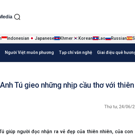
ện tiếng Việt
Media
n
Indonesian
Japanese
Khmer
Korean
Lao
Russian
S
Người Việt muôn phương
Tạp chí văn nghệ
Giai điệu quê hươn
 Anh Tú gieo những nhịp cầu thơ với thiên
Thứ tư, 24/06/2
 giúp người đọc nhận ra vẻ đẹp của thiên nhiên, của con 