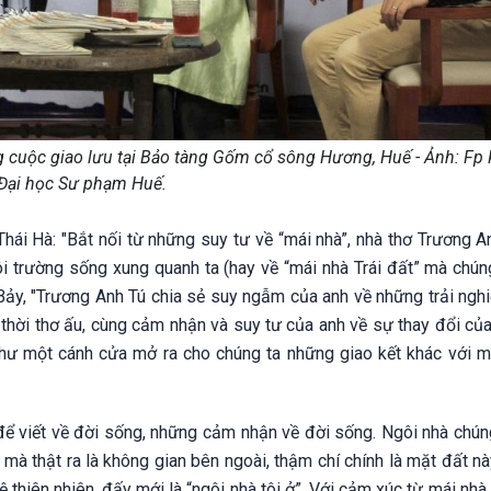
ng cuộc giao lưu tại Bảo tàng Gốm cổ sông Hương, Huế - Ảnh: Fp
Đại học Sư phạm Huế.
hái Hà: "Bắt nối từ những suy tư về “mái nhà”, nhà thơ Trương A
i trường sống xung quanh ta (hay về “mái nhà Trái đất” mà chún
 Bảy, "Trương Anh Tú chia sẻ suy ngẫm của anh về những trải ngh
thời thơ ấu, cùng cảm nhận và suy tư của anh về sự thay đổi của
 như một cánh cửa mở ra cho chúng ta những giao kết khác với m
ỡ để viết về đời sống, những cảm nhận về đời sống. Ngôi nhà chú
 mà thật ra là không gian bên ngoài, thậm chí chính là mặt đất này
ệ thiên nhiên, đấy mới là “ngôi nhà tôi ở”. Với cảm xúc từ mái nhà