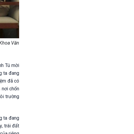
 Khoa Văn
nh Tú mời
g ta đang
iệm đã có
 nơi chốn
ôi trường
ng ta đang
, trái đất
 của riêng