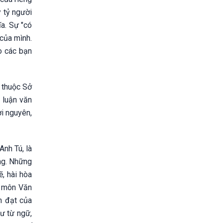
y tỷ người
ĩa. Sự "có
 của mình.
o các bạn
 thuộc Sở
 luận văn
ơi nguyên,
Anh Tú, là
ng. Những
, hài hòa
i môn Văn
n đạt của
hư từ ngữ,