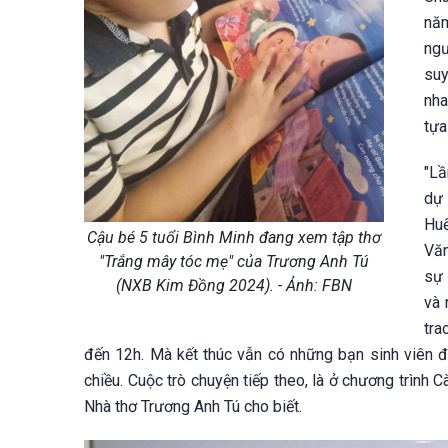
năm
ngư
suy
nha
tựa
"Lầ
dự 
Huế
Cậu bé 5 tuổi Bình Minh đang xem tập thơ
Văn
"Trắng mây tóc mẹ" của Trương Anh Tú
sự 
(NXB Kim Đồng 2024). - Ảnh: FBN
và 
tra
đến 12h. Mà kết thúc vẫn có những bạn sinh viên đã
chiều. Cuộc trò chuyện tiếp theo, là ở chương trình 
Nhà thơ Trương Anh Tú cho biết.