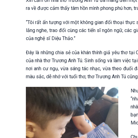
Xin cảm ơn nhà thơ Trương Anh Tú đã mang đến một 
ra về được cảm thấy tâm hồn mình phong phú hơn, trá
“Tôi rất ấn tượng với một không gian đối thoại thực
lắng nghe, trao đổi cùng các tiến sĩ ngôn ngữ, các gi
của nghệ sĩ Diệu Thảo.”
Đây là những chia sẻ của khán thính giả yêu thơ tại C
của nhà thơ Trương Anh Tú. Sinh sống và làm việc t
nơi anh cư ngụ, vừa sáng tác nhạc, vừa theo đuổi đ
màu sắc, dễ nhớ với tuổi thơ, thơ Trương Anh Tú cũng
Như
“nh
nhâ
bạn
Mic
Chu