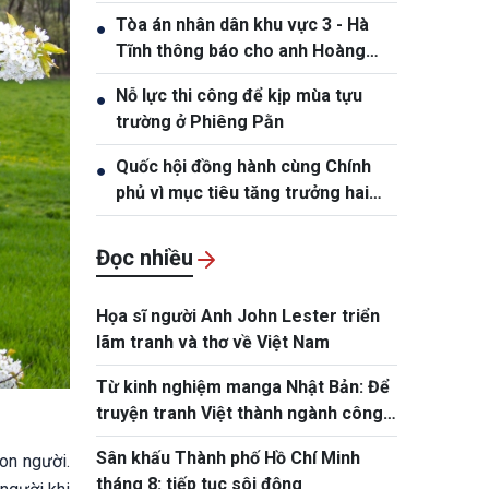
Hồng Tiệp, sinh ngày 20/5/1989
Tòa án nhân dân khu vực 3 - Hà
●
Tĩnh thông báo cho anh Hoàng
Phan Anh, sinh năm 1980
Nỗ lực thi công để kịp mùa tựu
●
trường ở Phiêng Pằn
Quốc hội đồng hành cùng Chính
●
phủ vì mục tiêu tăng trưởng hai
con số
Đọc nhiều
Họa sĩ người Anh John Lester triển
lãm tranh và thơ về Việt Nam
Từ kinh nghiệm manga Nhật Bản: Để
truyện tranh Việt thành ngành công
nghiệp
Sân khấu Thành phố Hồ Chí Minh
con người.
tháng 8: tiếp tục sôi động