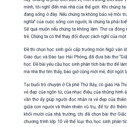
mình, tôi nghĩ đến mái nhà của thế giới. Khi chúng ta
đang sống ở đây. Nếu chúng ta không bảo vệ môi trườn
nghĩa" của cuộc sống con người, là chúng ta phải bi
Sẽ quá muộn nếu chúng ta không làm. Thơ ca đóng một
trẻ. Chúng ta có thể thay đổi được cách nghĩ của một 
Đề thi chọn học sinh giỏi cấp trường môn Ngữ văn 
Giáo dục và Đào tạo Hải Phòng, đã đưa bài thơ “Gi
học. Đề bài yêu cầu học sinh phân tích bài thơ để l
mà nhà thơ tìm thấy, bao giờ cũng mới mẻ, đột ngột lạ
Tại buổi trò chuyện ở Cà phê Thứ Bảy, cô giáo Hà Thị
vẻ đẹp của ngôn từ, của nhạc điệu, của những hình ả
vần thơ ấy giúp người đọc nhận ra vẻ đẹp của thiên
giữa con người và thiên nhiên vũ trụ, để từ đó thêm
khối mười của nhà trường, chị đã chọn bài thơ Giấc
chương trình lớp 10 về thể loại thơ, học sinh phân t