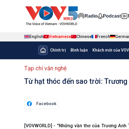
Nhảy đến nội dung
Đa phương ti
Radio
Podcast
English
Vietnamese
Chinese
French
Germa
Main navigation
Chính trị
Bình luận
Khách mời của VOV
menu phụ tiếng Việt
Tạp chí văn nghệ
Từ hạt thóc đến sao trời: Trương
Facebook
[VOVWORLD] - "Những vần thơ của Trương Anh Tú