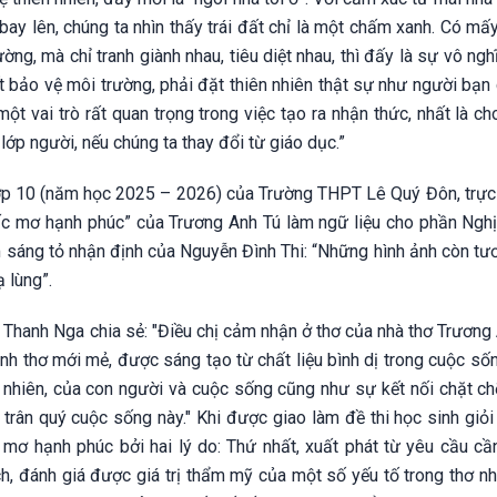
 bay lên, chúng ta nhìn thấy trái đất chỉ là một chấm xanh. Có mấ
g, mà chỉ tranh giành nhau, tiêu diệt nhau, thì đấy là sự vô ngh
ết bảo vệ môi trường, phải đặt thiên nhiên thật sự như người bạn
 vai trò rất quan trọng trong việc tạo ra nhận thức, nhất là ch
lớp người, nếu chúng ta thay đổi từ giáo dục.”
lớp 10 (năm học 2025 – 2026) của Trường THPT Lê Quý Đôn, trực
ấc mơ hạnh phúc” của Trương Anh Tú làm ngữ liệu cho phần Nghị
àm sáng tỏ nhận định của Nguyễn Đình Thi: “Những hình ảnh còn tư
 lùng”.
 Thanh Nga chia sẻ: "Điều chị cảm nhận ở thơ của nhà thơ Trương 
nh thơ mới mẻ, được sáng tạo từ chất liệu bình dị trong cuộc số
 nhiên, của con người và cuộc sống cũng như sự kết nối chặt chẽ
 trân quý cuộc sống này." Khi được giao làm đề thi học sinh giỏ
 mơ hạnh phúc bởi hai lý do: Thứ nhất, xuất phát từ yêu cầu cầ
ích, đánh giá được giá trị thẩm mỹ của một số yếu tố trong thơ n