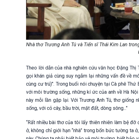
Nhà thơ Trương Anh Tú và Tiến sĩ Thái Kim Lan tro
Theo lời dẫn của nhà nghiên cứu văn học Đặng Thị T
gọi khán giả cùng suy ngẫm lại những vấn đề về mô
cùng cư trú)". Trong buổi nói chuyện tại Cà phê Thứ
với môi trường sống, những kí ức của anh về Hà Nội 
này mỗi lần gặp lại. Với Trương Anh Tú, thơ giống
sống, với cỏ cây, bầu trời, mặt đất, dòng sông..."
“Rất nhiều bài thơ của tôi lấy thiên nhiên làm bệ đ
ở, không chỉ giới hạn “nhà” trong bốn bức tường ta ở,
này. Chúng ta phải biết bảo vệ môi trường, biết bảo v