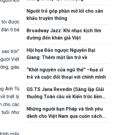
người khi
Người trẻ góp phần mở lối cho sân
khấu truyền thống
g tôi được
 đàn tì bà
Broadway Jazz: Khi nhạc kịch tìm
đường đến khán giả Việt
Hội họa Đảo ngược Nguyễn Đại
 sao trời”
Giang: Thêm một lần trở về
gười Việt
ởng, giàu
“Khởi nguyên của ngũ thể” –họa sĩ
trẻ và cuộc đối thoại với chính mình
ng Anh Tú
GS.TS Jana Revedin (Sáng lập Giải
ề triết lý
thưởng Toàn cầu về Kiến trúc bền
vững): Kiến trúc, trên hết, là một
òn cho các
Những người bạn Pháp và tình yêu
hành động chuyển đổi
 tuổi như
dành cho Việt Nam qua cuốn sách
ảnh “Chùa Việt Nam”
trình mấy