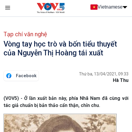
Nhảy đến nội dung
Vietnamese
Main navigation
menu phụ tiếng Việt
Tạp chí văn nghệ
Vòng tay học trò và bốn tiểu thuyết
của Nguyễn Thị Hoàng tái xuất
Thứ ba, 13/04/2021, 09:33
Facebook
Hà Thu
(VOV5) - Ở lần xuất bản này, phía Nhã Nam đã cùng với
tác giả chuẩn bị bản thảo cẩn thận, chỉn chu.