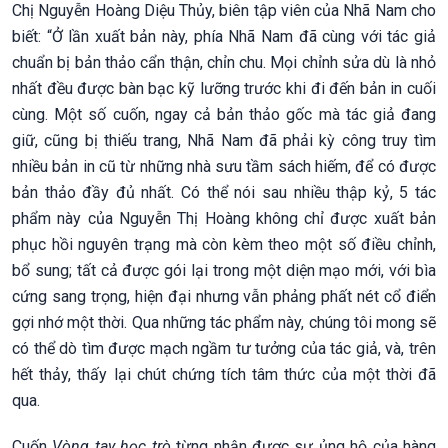
Chị Nguyễn Hoàng Diệu Thủy, biên tập viên của Nhã Nam cho
biết: “Ở lần xuất bản này, phía Nhã Nam đã cùng với tác giả
chuẩn bị bản thảo cẩn thận, chỉn chu. Mọi chỉnh sửa dù là nhỏ
nhất đều được bàn bạc kỹ lưỡng trước khi đi đến bản in cuối
cùng. Một số cuốn, ngay cả bản thảo gốc mà tác giả đang
giữ, cũng bị thiếu trang, Nhã Nam đã phải kỳ công truy tìm
nhiều bản in cũ từ những nhà sưu tầm sách hiếm, để có được
bản thảo đầy đủ nhất. Có thể nói sau nhiều thập kỷ, 5 tác
phẩm này của Nguyễn Thị Hoàng không chỉ được xuất bản
phục hồi nguyên trạng mà còn kèm theo một số điều chỉnh,
bổ sung; tất cả được gói lại trong một diện mạo mới, với bìa
cứng sang trọng, hiện đại nhưng vẫn phảng phất nét cổ điển
gợi nhớ một thời. Qua những tác phẩm này, chúng tôi mong sẽ
có thể dò tìm được mạch ngầm tư tưởng của tác giả, và, trên
hết thảy, thấy lại chút chứng tích tâm thức của một thời đã
qua.
Cuốn
Vòng tay học trò
từng nhận được sự ủng hộ của hàng