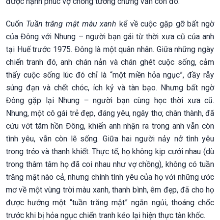
được hạnh phúc vợ chồng tưởng chừng vẫn còn đó.
Cuốn
Tuần trăng mật màu xanh
kể về cuộc gặp gỡ bất ngờ
của Đông với Nhung – người bạn gái từ thời xưa cũ của anh
tại Huế trước 1975. Đông là một quân nhân. Giữa những ngày
chiến tranh đó, anh chán nản và chán ghét cuộc sống, cảm
thấy cuộc sống lúc đó chỉ là “một miền hỏa ngục”, đầy rẫy
súng đạn và chết chóc, ích kỷ và tàn bạo. Nhưng bất ngờ
Đông gặp lại Nhung – người bạn cùng học thời xưa cũ.
Nhung, một cô gái trẻ đẹp, đáng yêu, ngây thơ, chân thành, đã
cứu vớt tâm hồn Đông, khiến anh nhận ra trong anh vẫn còn
tình yêu, vẫn còn lẽ sống. Giữa hai người nảy nở tình yêu
trong trẻo và thanh khiết. Thực tế, họ không kịp cưới nhau (dù
trong thâm tâm họ đã coi nhau như vợ chồng), không có tuần
trăng mật nào cả, nhưng chính tình yêu của họ với những ước
mơ về một vùng trời màu xanh, thanh bình, êm đẹp, đã cho họ
được hưởng một “tuần trăng mật” ngắn ngủi, thoáng chốc
trước khi bị hỏa ngục chiến tranh kéo lại hiện thực tàn khốc.