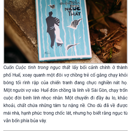
Cuốn
Cuộc tình trong ngục thất
lấy bối cảnh chính ở thành
phố Huế, xoay quanh một đôi vợ chồng trẻ cố gắng chạy khỏi
bóng tối rình rập của chiến tranh đang chực nghiền nát họ.
Một người vợ vào Huế đón chồng là lính về Sài Gòn, chạy trốn
cuộc đời binh lính nhọc nhằn. Một chuyến đi đầy âu lo, khắc
khoải, chất chứa những tâm tư nặng nề. Cho dù đã về được
mái nhà, hạnh phúc trong chốc lát, nhưng họ biết rằng ngục tù
vẫn bốn phía bủa vây.