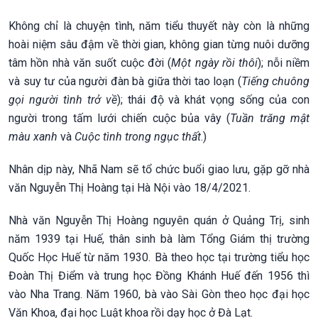
Không chỉ là chuyện tình, năm tiểu thuyết này còn là những
hoài niệm sâu đậm về thời gian, không gian từng nuôi dưỡng
tâm hồn nhà văn suốt cuộc đời (
Một ngày rồi thôi
); nỗi niềm
và suy tư của người đàn bà giữa thời tao loạn (
Tiếng chuông
gọi người tình trở về
); thái độ và khát vọng sống của con
người trong tấm lưới chiến cuộc bủa vây (
Tuần trăng mật
màu xanh
và
Cuộc tình trong ngục thất
.)
Nhân dịp này, Nhã Nam sẽ tổ chức buổi giao lưu, gặp gỡ nhà
văn Nguyễn Thị Hoàng tại Hà Nội vào 18/4/2021.
Nhà văn Nguyễn Thị Hoàng nguyên quán ở Quảng Trị, sinh
năm 1939 tại Huế, thân sinh bà làm Tổng Giám thị trường
Quốc Học Huế từ năm 1930. Bà theo học tại trường tiểu học
Đoàn Thị Điểm và trung học Đồng Khánh Huế đến 1956 thì
vào Nha Trang. Năm 1960, bà vào Sài Gòn theo học đại học
Văn Khoa, đại học Luật khoa rồi dạy học ở Đà Lạt.