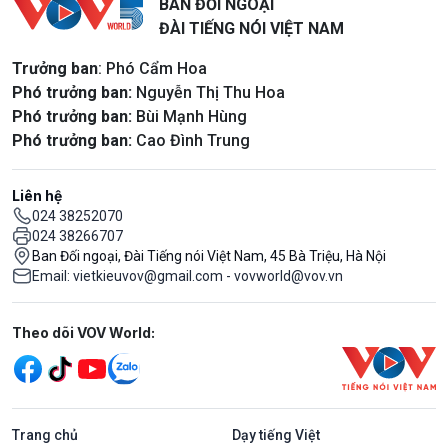
BAN ĐỐI NGOẠI
ĐÀI TIẾNG NÓI VIỆT NAM
Trưởng ban
: Phó Cẩm Hoa
Phó trưởng ban:
Nguyễn Thị Thu Hoa
Phó trưởng ban:
Bùi Mạnh Hùng
Phó trưởng ban:
Cao Đình Trung
Liên hệ
024 38252070
024 38266707
Ban Đối ngoại, Đài Tiếng nói Việt Nam, 45 Bà Triệu, Hà Nội
Email: vietkieuvov@gmail.com - vovworld@vov.vn
Mạng xã hội
Theo dõi VOV World:
Trang chủ
Dạy tiếng Việt