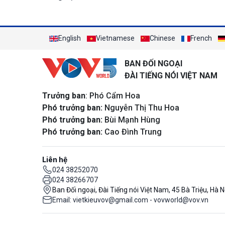
English
Vietnamese
Chinese
French
BAN ĐỐI NGOẠI
ĐÀI TIẾNG NÓI VIỆT NAM
Trưởng ban
: Phó Cẩm Hoa
Phó trưởng ban:
Nguyễn Thị Thu Hoa
Phó trưởng ban:
Bùi Mạnh Hùng
Phó trưởng ban:
Cao Đình Trung
Liên hệ
024 38252070
024 38266707
Ban Đối ngoại, Đài Tiếng nói Việt Nam, 45 Bà Triệu, Hà N
Email: vietkieuvov@gmail.com - vovworld@vov.vn