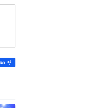
tuệ ở Việt Nam
uận