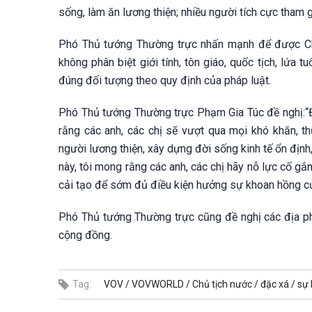
sống, làm ăn lương thiện; nhiều người tích cực tham 
Phó Thủ tướng Thường trực nhấn mạnh để được Chủ
không phân biệt giới tính, tôn giáo, quốc tịch, lứa 
đúng đối tượng theo quy định của pháp luật.
Phó Thủ tướng Thường trực Phạm Gia Túc đề nghị:“Đ
rằng các anh, các chị sẽ vượt qua mọi khó khăn, th
người lương thiện, xây dựng đời sống kinh tế ổn định
này, tôi mong rằng các anh, các chị hãy nỗ lực cố gắ
cải tạo để sớm đủ điều kiện hưởng sự khoan hồng c
Phó Thủ tướng Thường trực cũng đề nghị các địa phư
cộng đồng.
Tag:
VOV /
VOVWORLD /
Chủ tịch nước /
đặc xá /
sự