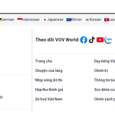
German
Indonesian
Japanese
Khmer
Korean
Lao
Mạng xã hội
Theo dõi VOV World:
Trang chủ
Dạy tiếng Vi
Chuyện của làng
Chính trị
Nhịp sống đô thị
Thông tin to
Hộp thư thính giả
Sức khỏe củ
ội
Số hoá Việt Nam
Chính sách p