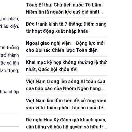
Tổng Bí thư, Chủ tịch nước Tô Lâm:
quả thực chất làm thước đo
Niềm tin là nguồn lực quý giá nhất
như nhau,
của hoạt động nhân đạo
Bức tranh kinh tế 7 tháng: Điểm sáng
điều kiện,
từ hoạt động xuất nhập khẩu
Ngoại giao nghị viện – Động lực mới
tin tưởng
cho Đối tác Chiến lược Toàn diện
trở thành
Khai mạc kỳ họp không thường lệ thứ
đặc xá lần
nhất, Quốc hội khóa XVI
 lao động,
Việt Nam trong làn sóng AI toàn cầu
qua báo cáo của Nhóm Ngân hàng
 hòa nhập
Thế giới
Việt Nam lần đầu tiên đề cử ứng viên
vào vị trí thẩm phán Tòa án quốc tế
về Luật biển
Đề nghị Hoa Kỳ đánh giá khách quan,
cân bằng về bảo hộ quyền sở hữu trí