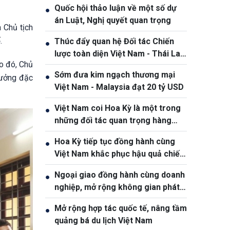
Quốc hội thảo luận về một số dự
●
án Luật, Nghị quyết quan trọng
 Chủ tịch
.
Thúc đẩy quan hệ Đối tác Chiến
●
lược toàn diện Việt Nam - Thái Lan
o đó, Chủ
ngày càng thực chất và hiệu quả
Sớm đưa kim ngạch thương mại
●
hưởng đặc
Việt Nam - Malaysia đạt 20 tỷ USD
Việt Nam coi Hoa Kỳ là một trong
●
những đối tác quan trọng hàng
đầu
Hoa Kỳ tiếp tục đồng hành cùng
●
Việt Nam khắc phục hậu quả chiến
tranh
Ngoại giao đồng hành cùng doanh
●
nghiệp, mở rộng không gian phát
triển cho Việt Nam
Mở rộng hợp tác quốc tế, nâng tầm
●
quảng bá du lịch Việt Nam