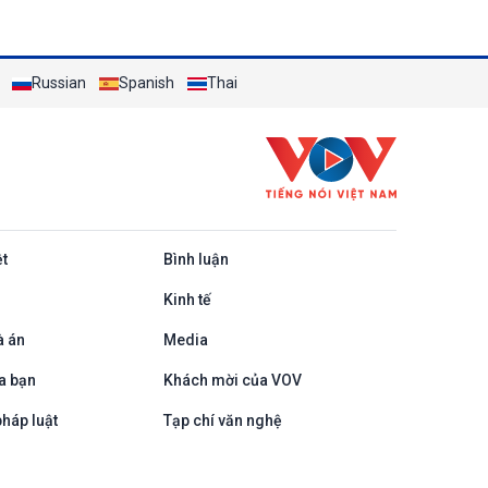
Russian
Spanish
Thai
ệt
Bình luận
Kinh tế
à án
Media
a bạn
Khách mời của VOV
háp luật
Tạp chí văn nghệ