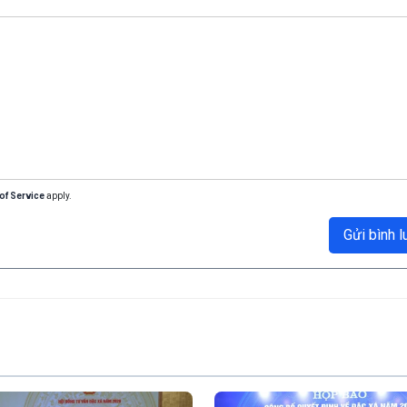
of Service
apply.
Gửi bình l