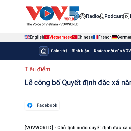
Nhảy đến nội dung
Đa phương ti
Radio
Podcast
English
Vietnamese
Chinese
French
Germa
Main navigation
Chính trị
Bình luận
Khách mời của VOV
menu phụ tiếng Việt
Tiêu điểm
Lễ công bố Quyết định đặc xá n
Facebook
[VOVWORLD] - Chủ tịch nước quyết định đặc xá 