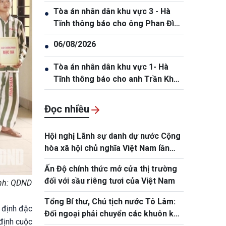
Tòa án nhân dân khu vực 3 - Hà
●
Tĩnh thông báo cho ông Phan Đình
Thắng, sinh năm 2005
06/08/2026
●
Tòa án nhân dân khu vực 1- Hà
●
Tĩnh thông báo cho anh Trần Khắc
Thanh, sinh năm 1988.
Đọc nhiều
Hội nghị Lãnh sự danh dự nước Cộng
hòa xã hội chủ nghĩa Việt Nam lần
thứ 2
Ấn Độ chính thức mở cửa thị trường
đối với sầu riêng tươi của Việt Nam
Ảnh: QDND
Tổng Bí thư, Chủ tịch nước Tô Lâm:
 định đặc
Đối ngoại phải chuyển các khuôn khổ
định cuộc
hợp tác thành dự án cụ thể, lấy hiệu