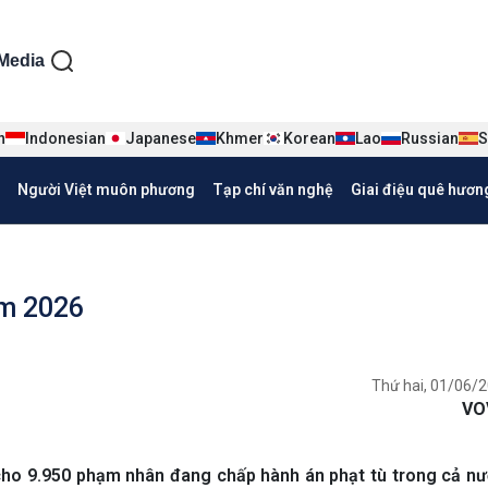
ện tiếng Việt
Media
n
Indonesian
Japanese
Khmer
Korean
Lao
Russian
S
Người Việt muôn phương
Tạp chí văn nghệ
Giai điệu quê hươn
ăm 2026
Thứ hai, 01/06/2
VO
cho 9.950 phạm nhân đang chấp hành án phạt tù trong cả n