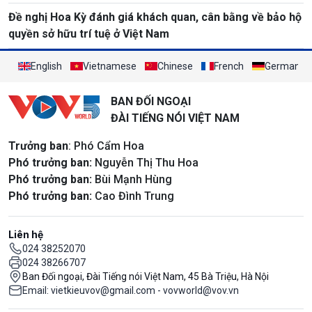
Đề nghị Hoa Kỳ đánh giá khách quan, cân bằng về bảo hộ
quyền sở hữu trí tuệ ở Việt Nam
English
Vietnamese
Chinese
French
German
BAN ĐỐI NGOẠI
ĐÀI TIẾNG NÓI VIỆT NAM
Trưởng ban
: Phó Cẩm Hoa
Phó trưởng ban:
Nguyễn Thị Thu Hoa
Phó trưởng ban:
Bùi Mạnh Hùng
Phó trưởng ban:
Cao Đình Trung
Liên hệ
024 38252070
024 38266707
Ban Đối ngoại, Đài Tiếng nói Việt Nam, 45 Bà Triệu, Hà Nội
Email: vietkieuvov@gmail.com - vovworld@vov.vn