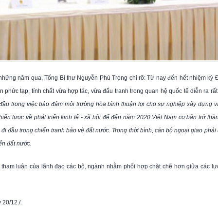
những năm qua, Tổng Bí thư Nguyễn Phú Trọng chỉ rõ: Từ nay đến hết nhiệm kỳ Đ
n phức tạp, tính chất vừa hợp tác, vừa đấu tranh trong quan hệ quốc tế diễn ra rấ
i đầu trong việc bảo đảm môi trường hòa bình thuận lợi cho sự nghiệp xây dựng 
hiến lược về phát triển kinh tế - xã hội để đến năm 2020 Việt Nam cơ bản trở th
 đi đầu trong chiến tranh bảo vệ đất nước. Trong thời bình, cán bộ ngoại giao phải 
ển đất nước.
ều tham luận của lãnh đạo các bộ, ngành nhằm phối hợp chặt chẽ hơn giữa các l
 20/12./.