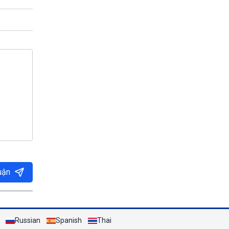
uận
Russian
Spanish
Thai