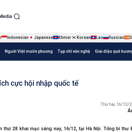
ện tiếng Việt
Media
n
Indonesian
Japanese
Khmer
Korean
Lao
Russian
S
Người Việt muôn phương
Tạp chí văn nghệ
Giai điệu quê hươn
ích cực hội nhập quốc tế
Thứ hai, 16/12/2
Á
ần thứ 28 khai mạc sáng nay, 16/12, tại Hà Nội. Tổng bí thư