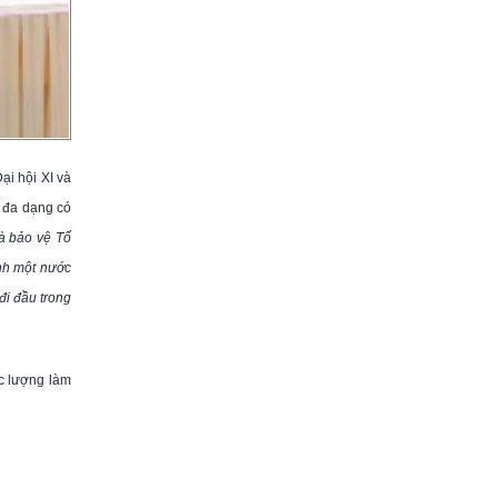
ại hội XI và
t đa dạng có
và bảo vệ Tổ
ành một nước
đi đầu trong
ực lượng làm