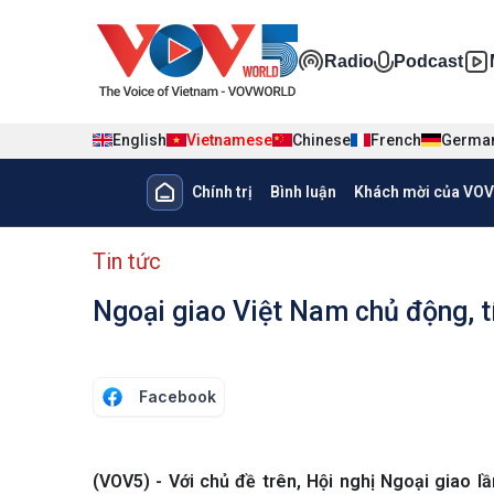
Nhảy đến nội dung
Đa phương ti
Radio
Podcast
English
Vietnamese
Chinese
French
Germa
Main navigation
Chính trị
Bình luận
Khách mời của VOV
menu phụ tiếng Việt
Tin tức
Ngoại giao Việt Nam chủ động, t
Facebook
(VOV5) - Với chủ đề trên, Hội nghị Ngoại giao l