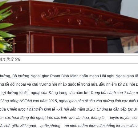
lần thứ 28
 tướng, Bộ trưởng Ngoại giao Phạm Bình Minh nhấn mạnh Hội nghị Ngoại giao lầ
ờng lối đối ngoại và chủ trương hội nhập quốc tế trong nửa đầu nhiệm kỳ Đại hội Đ
g lợi đường lối đối ngoại của Đảng trong các năm tới:
Trong bối cảnh còn 7 năm 
Cộng đồng ASEAN vào năm 2015, ngoại giao cần đi sâu vào những lĩnh vực thiết 
 của Chiến lược Phát triển kinh tế - xã hội đến năm 2020. Chúng ta cần tiếp tục đi
n các hoạt động đối ngoại trên các lĩnh vực văn hóa, thông tin – tuyên truyền, cô
ặt chẽ giữa đối ngoại – quốc phòng – an ninh nhằm thực hiện thắng lợi mục tiêu 