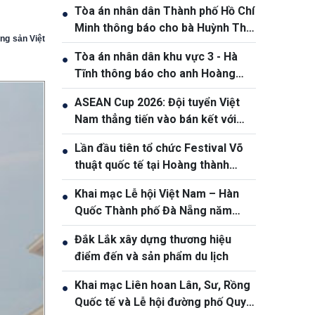
Tòa án nhân dân Thành phố Hồ Chí
●
Minh thông báo cho bà Huỳnh Thị
ng sản Việt
Nương và bà Huỳnh Thị Lý.
Tòa án nhân dân khu vực 3 - Hà
●
Tĩnh thông báo cho anh Hoàng
Phan Anh, sinh năm 1980
ASEAN Cup 2026: Đội tuyển Việt
●
Nam thẳng tiến vào bán kết với
thành tích nhất bảng
Lần đầu tiên tổ chức Festival Võ
●
thuật quốc tế tại Hoàng thành
Thăng Long
Khai mạc Lễ hội Việt Nam – Hàn
●
Quốc Thành phố Đà Nẵng năm
2026
Đắk Lắk xây dựng thương hiệu
●
điểm đến và sản phẩm du lịch
Khai mạc Liên hoan Lân, Sư, Rồng
●
Quốc tế và Lễ hội đường phố Quy