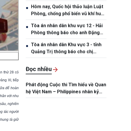
Nhơn – Gia Lai 2026
Hôm nay, Quốc hội thảo luận Luật
●
Phòng, chống phổ biến vũ khí huỷ
diệt hàng loạt
Tòa án nhân dân khu vực 12 - Hải
●
Phòng thông báo cho anh Đặng
Hồng Tiệp, sinh ngày 20/5/1989
Tòa án nhân dân Khu vực 3 - tỉnh
●
Quảng Trị thông báo cho chị
Phạm Thị Giang, sinh ngày
19/10/1991
Đọc nhiều
n thứ 28 có
ảng XI, tiếp
Phát động Cuộc thi Tìm hiểu về Quan
nữa để hoàn
hệ Việt Nam – Philippines nhân kỷ
thân với nhu
niệm 50 năm thiết lập quan hệ ngoại
 sâu, nghiên
giao
ng tác người
chung là giữ