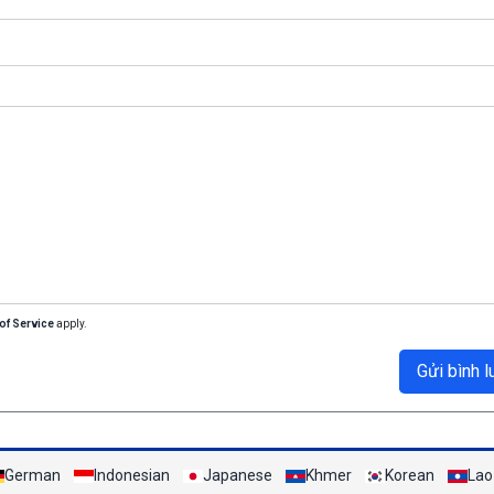
of Service
apply.
Gửi bình l
German
Indonesian
Japanese
Khmer
Korean
Lao