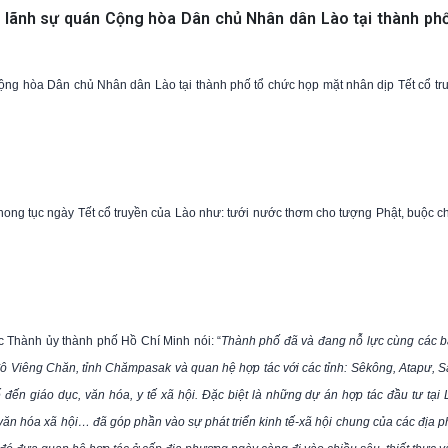
ng lãnh sự quán Cộng hòa Dân chủ Nhân dân Lào tại thành ph
ộng hòa Dân chủ Nhân dân Lào tại thành phố tổ chức họp mặt nhân dịp Tết cổ tr
hong tục ngày Tết cổ truyền của Lào như: tưới nước thơm cho tượng Phật, buộc chỉ
c Thành ủy thành phố Hồ Chí Minh nói: “
Thành phố đã và đang nỗ lực cùng các b
đô Viêng Chăn, tỉnh Chămpasak và quan hệ hợp tác với các tỉnh: Sêkông, Atapư, S
tế đến giáo dục, văn hóa, y tế xã hội. Đặc biệt là những dự án hợp tác đầu tư tại
 văn hóa xã hội… đã góp phần vào sự phát triển kinh tế-xã hội chung của các địa 