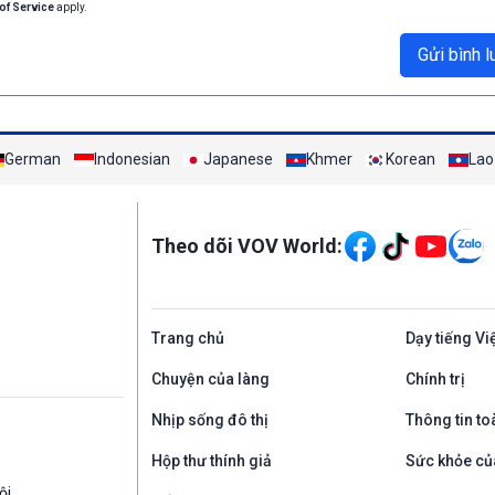
of Service
apply.
Gửi bình l
German
Indonesian
Japanese
Khmer
Korean
Lao
Mạng xã hội
Theo dõi VOV World:
Trang chủ
Dạy tiếng Vi
Chuyện của làng
Chính trị
Nhịp sống đô thị
Thông tin to
Hộp thư thính giả
Sức khỏe củ
ội