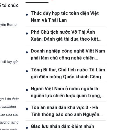
ố tổ chức
Thúc đẩy hợp tác toàn diện Việt
●
Nam và Thái Lan
uyền Bun-pi-
Phó Chủ tịch nước Võ Thị Ánh
●
Xuân: Đánh giá thi đua theo kết
quả, sản phẩm và hiệu quả thực tế
Doanh nghiệp công nghệ Việt Nam
●
phải làm chủ công nghệ chiến
 cổ tay, gửi
lược, vươn ra thị trường quốc tế
Tổng Bí thư, Chủ tịch nước Tô Lâm
●
gửi điện mừng Quốc khánh Cộng
hòa Bờ Biển Ngà
Người Việt Nam ở nước ngoài là
●
nguồn lực chiến lược quan trọng,
ạn Lào thúc
góp phần nâng cao sức mạnh tổng
avanakhet...
Tòa án nhân dân khu vực 3 - Hà
●
hợp quốc gia
Tĩnh thông báo cho anh Nguyễn
 Lào của các
Văn Đông
phương, từng
Giao lưu nhân dân: Điểm nhấn
●