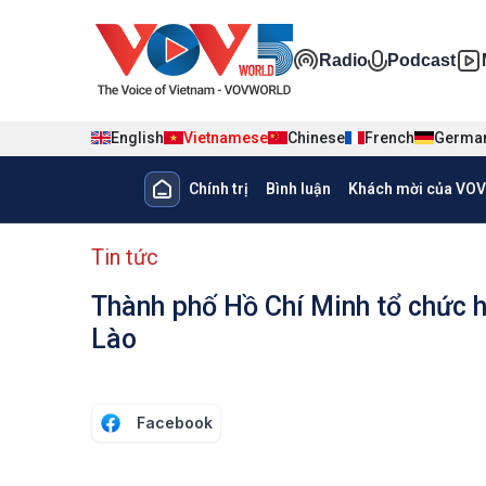
Nhảy đến nội dung
Đa phương ti
Radio
Podcast
English
Vietnamese
Chinese
French
Germa
Main navigation
Chính trị
Bình luận
Khách mời của VOV
menu phụ tiếng Việt
Tin tức
Thành phố Hồ Chí Minh tổ chức 
Lào
Facebook