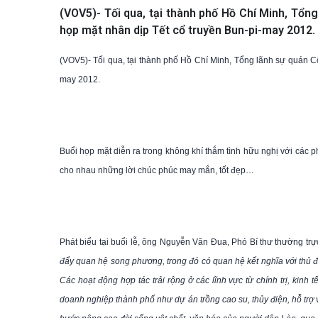
(VOV5)- Tối qua, tại thành phố Hồ Chí Minh, Tổ
họp mặt nhân dịp Tết cổ truyền Bun-pi-may 2012.
(VOV5)- Tối qua, tại thành phố Hồ Chí Minh, Tổng lãnh sự quán C
may 2012.
Buổi họp mặt diễn ra trong không khí thắm tình hữu nghị với các p
cho nhau những lời chúc phúc may mắn, tốt đẹp…
Phát biểu tại buổi lễ, ông Nguyễn Văn Đua, Phó Bí thư thường trự
đẩy quan hệ song phương, trong đó có quan hệ kết nghĩa với thủ 
Các hoạt động hợp tác trải rộng ở các lĩnh vực từ chính trị, kinh 
doanh nghiệp thành phố như dự án trồng cao su, thủy điện, hỗ trợ