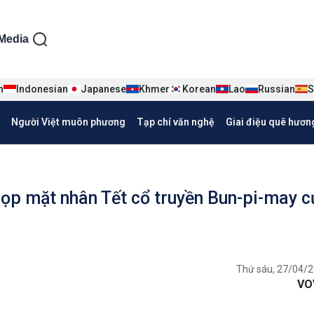
ện tiếng Việt
Media
n
Indonesian
Japanese
Khmer
Korean
Lao
Russian
S
Người Việt muôn phương
Tạp chí văn nghệ
Giai điệu quê hươn
họp mặt nhân Tết cổ truyền Bun-pi-may c
Thứ sáu, 27/04/2
VO