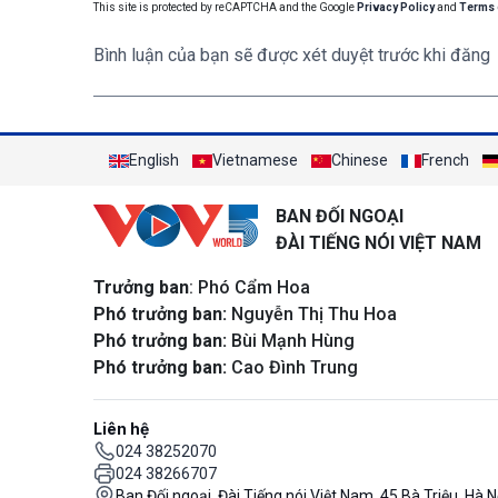
This site is protected by reCAPTCHA and the Google
Privacy Policy
and
Terms 
Bình luận của bạn sẽ được xét duyệt trước khi đăng
English
Vietnamese
Chinese
French
BAN ĐỐI NGOẠI
ĐÀI TIẾNG NÓI VIỆT NAM
Trưởng ban
: Phó Cẩm Hoa
Phó trưởng ban:
Nguyễn Thị Thu Hoa
Phó trưởng ban:
Bùi Mạnh Hùng
Phó trưởng ban:
Cao Đình Trung
Liên hệ
024 38252070
024 38266707
Ban Đối ngoại, Đài Tiếng nói Việt Nam, 45 Bà Triệu, Hà N