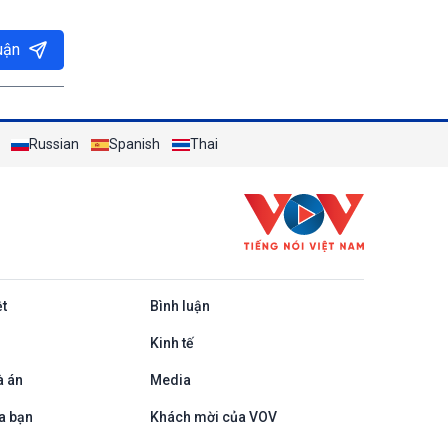
uận
Russian
Spanish
Thai
ệt
Bình luận
Kinh tế
à án
Media
a bạn
Khách mời của VOV