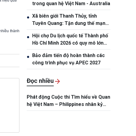
à hiệu quả”
trong quan hệ Việt Nam - Australia
Xã biên giới Thanh Thủy, tỉnh
●
Tuyên Quang: Tận dung thế mạnh
tự nhiên để nâng cao đời sống
nhiều thành
Hội chợ Du lịch quốc tế Thành phố
●
nhân dân
Hồ Chí Minh 2026 có quy mô lớn
nhất từ trước đến nay
Bảo đảm tiến độ hoàn thành các
●
công trình phục vụ APEC 2027
Đọc nhiều
Phát động Cuộc thi Tìm hiểu về Quan
hệ Việt Nam – Philippines nhân kỷ
niệm 50 năm thiết lập quan hệ ngoại
giao