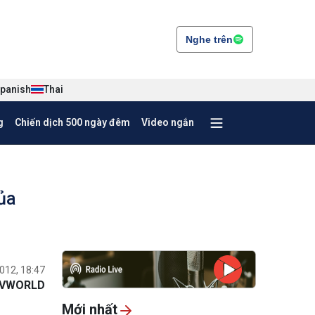
Nghe trên
panish
Thai
g
Chiến dịch 500 ngày đêm
Video ngắn
ủa
012, 18:47
VWORLD
Mới nhất