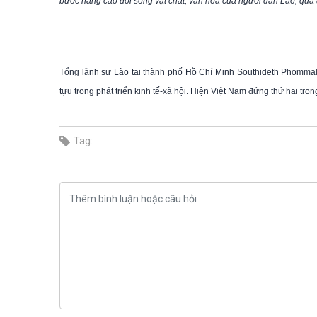
bước nâng cao đời sống vật chất, văn hóa của người dân Lào, qua 
Tổng lãnh sự Lào tại thành phố Hồ Chí Minh Southideth Phommala
tựu trong phát triển kinh tế-xã hội. Hiện Việt Nam đứng thứ hai tro
Tag: