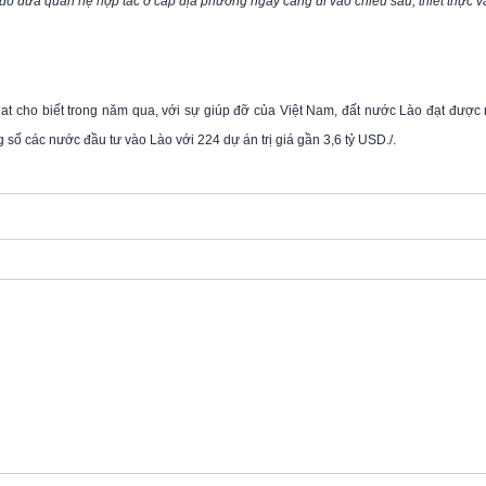
đó đưa quan hệ hợp tác ở cấp địa phương ngày càng đi vào chiều sâu, thiết thực v
t cho biết trong năm qua, với sự giúp đỡ của Việt Nam, đất nước Lào đạt được 
ng số các nước đầu tư vào Lào với 224 dự án trị giá gần 3,6 tỷ USD./.