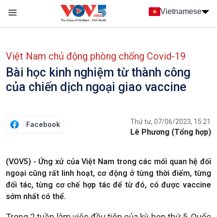
Nhảy đến nội dung
Vietnamese
Main navigation
menu phụ tiếng Việt
Việt Nam chủ động phòng chống Covid-19
Bài học kinh nghiệm từ thành công
của chiến dịch ngoại giao vaccine
Thứ tư, 07/06/2023, 15:21
Facebook
Lê Phương (Tổng hợp)
(VOV5) - Ứng xử của Việt Nam trong các mối quan hệ đối
ngoại cũng rất linh hoạt, cơ động ở từng thời điểm, từng
đối tác, từng cơ chế hợp tác để từ đó, có được vaccine
sớm nhất có thể.
Trong 2 tuần làm việc đầu tiên của kỳ họp thứ 5, Quốc