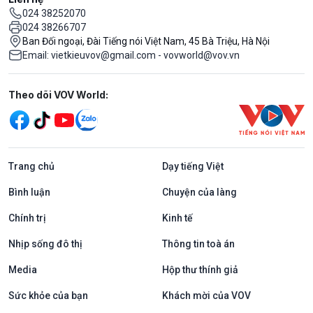
024 38252070
024 38266707
Ban Đối ngoại, Đài Tiếng nói Việt Nam, 45 Bà Triệu, Hà Nội
Email: vietkieuvov@gmail.com - vovworld@vov.vn
Mạng xã hội
Theo dõi VOV World:
Trang chủ
Dạy tiếng Việt
Bình luận
Chuyện của làng
Chính trị
Kinh tế
Nhịp sống đô thị
Thông tin toà án
Media
Hộp thư thính giả
Sức khỏe của bạn
Khách mời của VOV