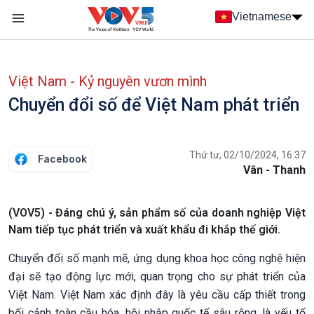
Nhảy đến nội dung
Vietnamese
Main navigation
menu phụ tiếng Việt
Việt Nam - Kỷ nguyên vươn mình
Chuyển đổi số để Việt Nam phát triển
Thứ tư, 02/10/2024, 16:37
Facebook
Vân - Thanh
(VOV5) - Đáng chú ý, sản phẩm số của doanh nghiệp Việt
Nam tiếp tục phát triển và xuất khẩu đi khắp thế giới.
Chuyển đổi số mạnh mẽ, ứng dụng khoa học công nghệ hiện
đại sẽ tạo động lực mới, quan trọng cho sự phát triển của
Việt Nam. Việt Nam xác định đây là yêu cầu cấp thiết trong
bối cảnh toàn cầu hóa, hội nhập quốc tế sâu rộng, là yếu tố