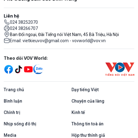
Liên hệ
024 38252070
024 38266707
Ban Đối ngoại, Đài Tiếng nói Việt Nam, 45 Bà Triệu, Hà Nội
Email: vietkieuvov@gmail.com - vovworld@vov.vn
Mạng xã hội
Theo dõi VOV World:
Trang chủ
Dạy tiếng Việt
Bình luận
Chuyện của làng
Chính trị
Kinh tế
Nhịp sống đô thị
Thông tin toà án
Media
Hộp thư thính giả