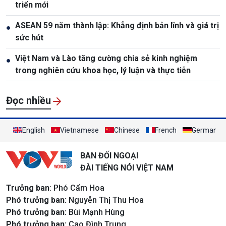
triển mới
ASEAN 59 năm thành lập: Khẳng định bản lĩnh và giá trị
●
sức hút
Việt Nam và Lào tăng cường chia sẻ kinh nghiệm
●
trong nghiên cứu khoa học, lý luận và thực tiễn
Đọc nhiều
English
Vietnamese
Chinese
French
German
BAN ĐỐI NGOẠI
ĐÀI TIẾNG NÓI VIỆT NAM
Trưởng ban
: Phó Cẩm Hoa
Phó trưởng ban:
Nguyễn Thị Thu Hoa
Phó trưởng ban:
Bùi Mạnh Hùng
Phó trưởng ban:
Cao Đình Trung