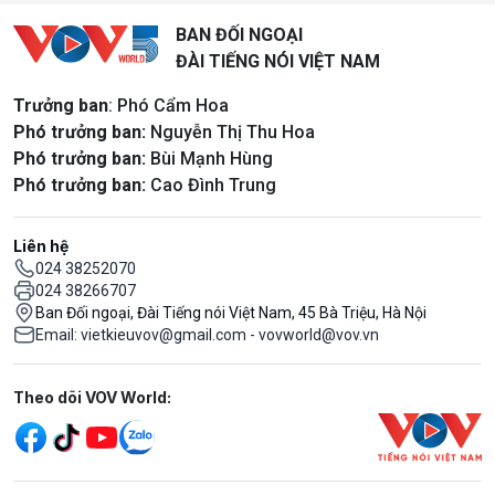
BAN ĐỐI NGOẠI
ĐÀI TIẾNG NÓI VIỆT NAM
Trưởng ban
: Phó Cẩm Hoa
Phó trưởng ban:
Nguyễn Thị Thu Hoa
Phó trưởng ban:
Bùi Mạnh Hùng
Phó trưởng ban:
Cao Đình Trung
Liên hệ
024 38252070
024 38266707
Ban Đối ngoại, Đài Tiếng nói Việt Nam, 45 Bà Triệu, Hà Nội
Email: vietkieuvov@gmail.com - vovworld@vov.vn
Mạng xã hội
Theo dõi VOV World: