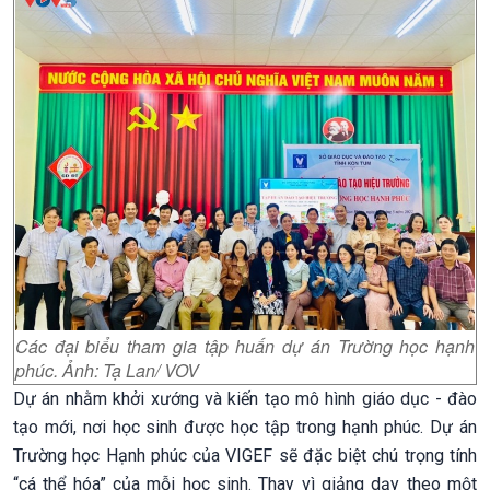
Các đại biểu tham gia tập huấn dự án Trường học hạnh
phúc. Ảnh: Tạ Lan/ VOV
Dự án nhằm khởi xướng và kiến tạo mô hình giáo dục - đào
tạo mới, nơi học sinh được học tập trong hạnh phúc. Dự án
Trường học Hạnh phúc của VIGEF sẽ đặc biệt chú trọng tính
“cá thể hóa” của mỗi học sinh. Thay vì giảng dạy theo một