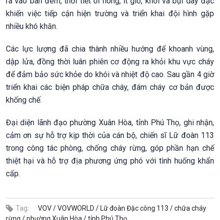
ra vào ban đêm, thời tiết oi nóng, ít gió, khói và bụi dày đặc
khiến việc tiếp cận hiện trường và triển khai đội hình gặp
nhiều khó khăn.
Các lực lượng đã chia thành nhiều hướng để khoanh vùng,
dập lửa, đồng thời luân phiên cơ động ra khỏi khu vực cháy
để đảm bảo sức khỏe do khói và nhiệt độ cao. Sau gần 4 giờ
triển khai các biện pháp chữa cháy, đám cháy cơ bản được
khống chế.
Đại diện lãnh đạo phường Xuân Hòa, tỉnh Phú Thọ, ghi nhận,
cảm ơn sự hỗ trợ kịp thời của cán bộ, chiến sĩ Lữ đoàn 113
trong công tác phòng, chống cháy rừng, góp phần hạn chế
thiệt hại và hỗ trợ địa phương ứng phó với tình huống khẩn
cấp.
Tag:
VOV /
VOVWORLD /
Lữ đoàn Đặc công 113 /
chữa cháy
rừng /
phường Xuân Hòa /
tỉnh Phú Thọ