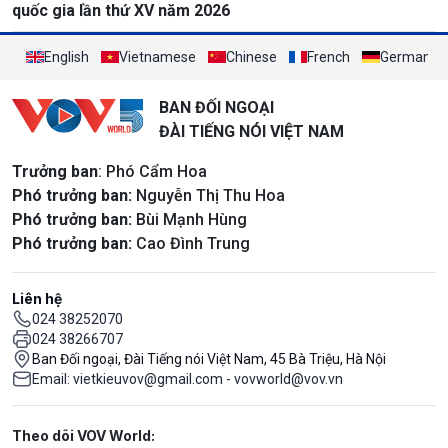
quốc gia lần thứ XV năm 2026
English
Vietnamese
Chinese
French
German
BAN ĐỐI NGOẠI
ĐÀI TIẾNG NÓI VIỆT NAM
Trưởng ban
: Phó Cẩm Hoa
Phó trưởng ban:
Nguyễn Thị Thu Hoa
Phó trưởng ban:
Bùi Mạnh Hùng
Phó trưởng ban:
Cao Đình Trung
Liên hệ
024 38252070
024 38266707
Ban Đối ngoại, Đài Tiếng nói Việt Nam, 45 Bà Triệu, Hà Nội
Email: vietkieuvov@gmail.com - vovworld@vov.vn
Mạng xã hội
Theo dõi VOV World: