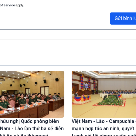
of Service
apply.
Gửi bình l
 hữu nghị Quốc phòng biên
Việt Nam - Lào - Campuchia
t Nam - Lào lần thứ ba sẽ diễn
mạnh hợp tác an ninh, quyết 
ghệ An và Bolikhamsai
tranh với tội phạm xuyên quố