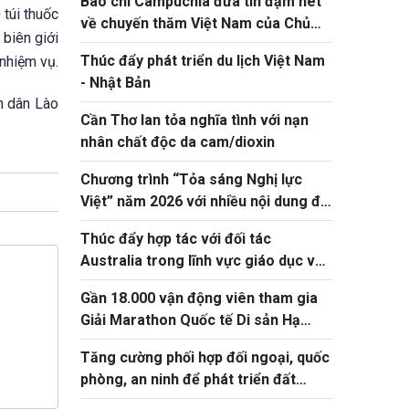
Báo chí Campuchia đưa tin đậm nét
 túi thuốc
về chuyến thăm Việt Nam của Chủ
biên giới
tịch Quốc hội Khuon Sudary
Thúc đẩy phát triển du lịch Việt Nam
 nhiệm vụ.
- Nhật Bản
n dân Lào
Cần Thơ lan tỏa nghĩa tình với nạn
nhân chất độc da cam/dioxin
Chương trình “Tỏa sáng Nghị lực
Việt” năm 2026 với nhiều nội dung đổi
mới, thiết thực
Thúc đẩy hợp tác với đối tác
Australia trong lĩnh vực giáo dục và
ứng phó biến đổi khí hậu
Gần 18.000 vận động viên tham gia
Giải Marathon Quốc tế Di sản Hạ
Long 2026
Tăng cường phối hợp đối ngoại, quốc
phòng, an ninh để phát triển đất
nước