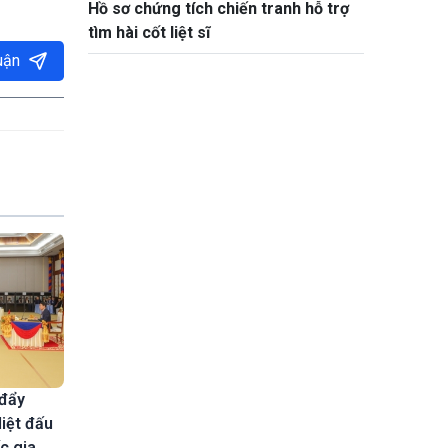
Hồ sơ chứng tích chiến tranh hỗ trợ
tìm hài cốt liệt sĩ
uận
 đẩy
liệt đấu
c gia