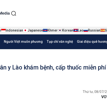
ện tiếng Việt
Media
n
Indonesian
Japanese
Khmer
Korean
Lao
Russian
S
Người Việt muôn phương
Tạp chí văn nghệ
Giai điệu quê hươn
ân y Lào khám bệnh, cấp thuốc miễn phí
o
Thứ tư, 08/07/2
VO