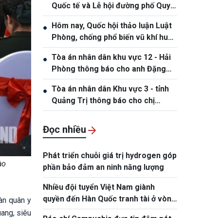
Quốc tế và Lễ hội đường phố Quy
Nhơn – Gia Lai 2026
Hôm nay, Quốc hội thảo luận Luật
●
Phòng, chống phổ biến vũ khí huỷ
diệt hàng loạt
Tòa án nhân dân khu vực 12 - Hải
●
Phòng thông báo cho anh Đặng
Hồng Tiệp, sinh ngày 20/5/1989
Tòa án nhân dân Khu vực 3 - tỉnh
●
Quảng Trị thông báo cho chị
Phạm Thị Giang, sinh ngày
19/10/1991
Đọc nhiều
Phát triển chuỗi giá trị hydrogen góp
ào
phần bảo đảm an ninh năng lượng
Nhiều đội tuyển Việt Nam giành
quyền đến Hàn Quốc tranh tài ở vòng
àn quân y
chung kết NYPC 2026
uang, siêu