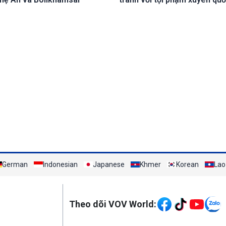
German
Indonesian
Japanese
Khmer
Korean
Lao
Mạng xã hội
Theo dõi VOV World: