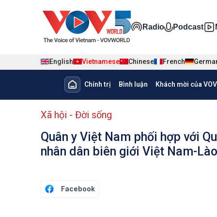
Nhảy đến nội dung
Đa phương ti
Radio
Podcast
English
Vietnamese
Chinese
French
Germa
Main navigation
Chính trị
Bình luận
Khách mời của VOV
menu phụ tiếng Việt
Xã hội - Đời sống
Quân y Việt Nam phối hợp với Qu
nhân dân biên giới Việt Nam-Là
Facebook