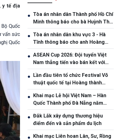
 y tế địa
Tòa án nhân dân Thành phố Hồ Chí
●
Minh thông báo cho bà Huỳnh Thị
, Bộ Quốc
Nương và bà Huỳnh Thị Lý.
ư vấn sức
Tòa án nhân dân khu vực 3 - Hà
●
Tĩnh thông báo cho anh Hoàng
nghị Quốc
Phan Anh, sinh năm 1980
ASEAN Cup 2026: Đội tuyển Việt
●
Nam thẳng tiến vào bán kết với
thành tích nhất bảng
Lần đầu tiên tổ chức Festival Võ
●
thuật quốc tế tại Hoàng thành
Thăng Long
Khai mạc Lễ hội Việt Nam – Hàn
●
Quốc Thành phố Đà Nẵng năm
2026
Đắk Lắk xây dựng thương hiệu
●
điểm đến và sản phẩm du lịch
Khai mạc Liên hoan Lân, Sư, Rồng
●