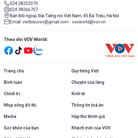
024 38252070
024 38266707
Ban Đối ngoại, Đài Tiếng nói Việt Nam, 45 Bà Triệu, Hà Nội
Email: vietkieuvov@gmail.com - vovworld@vov.vn
Mạng xã hội
Theo dõi VOV World:
Trang chủ
Dạy tiếng Việt
Bình luận
Chuyện của làng
Chính trị
Kinh tế
Nhịp sống đô thị
Thông tin toà án
Media
Hộp thư thính giả
Sức khỏe của bạn
Khách mời của VOV