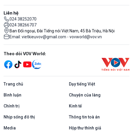
Liên hệ
024 38252070
024 38266707
Ban Đối ngoại, Đài Tiếng nói Việt Nam, 45 Bà Triệu, Hà Nội
Email: vietkieuvov@gmail.com - vovworld@vov.vn
Mạng xã hội
Theo dõi VOV World:
Trang chủ
Dạy tiếng Việt
Bình luận
Chuyện của làng
Chính trị
Kinh tế
Nhịp sống đô thị
Thông tin toà án
Media
Hộp thư thính giả