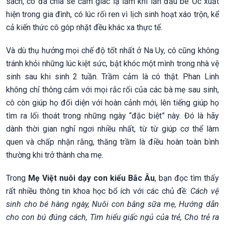
sách, cô đã chia sẻ cảm giác lạ lẫm khi lần đầu bé Ốc xuất
hiện trong gia đình, có lúc rối ren vì lịch sinh hoạt xáo trộn, kể
cả kiến thức cô góp nhặt đều khác xa thực tế.
Và dù thụ hưởng mọi chế độ tốt nhất ở Na Uy, cô cũng không
tránh khỏi những lúc kiệt sức, bật khóc một mình trong nhà vệ
sinh sau khi sinh 2 tuần. Trầm cảm là có thật. Phan Linh
không chỉ thông cảm với mọi rắc rối của các bà mẹ sau sinh,
cô còn giúp họ đối diện với hoàn cảnh mới, lên tiếng giúp họ
tìm ra lối thoát trong những ngày “đặc biệt” này. Đó là hãy
dành thời gian nghỉ ngơi nhiều nhất, từ từ giúp cơ thể làm
quen và chấp nhận rằng, thăng trầm là điều hoàn toàn bình
thường khi trở thành cha mẹ.
Trong
Mẹ Việt nuôi dạy con kiểu Bắc Âu
, bạn đọc tìm thấy
rất nhiều thông tin khoa học bổ ích với các chủ đề:
Cách vệ
sinh cho bé hàng ngày, Nuôi con bằng sữa mẹ, Hướng dẫn
cho con bú đúng cách, Tìm hiểu giấc ngủ của trẻ, Cho trẻ ra