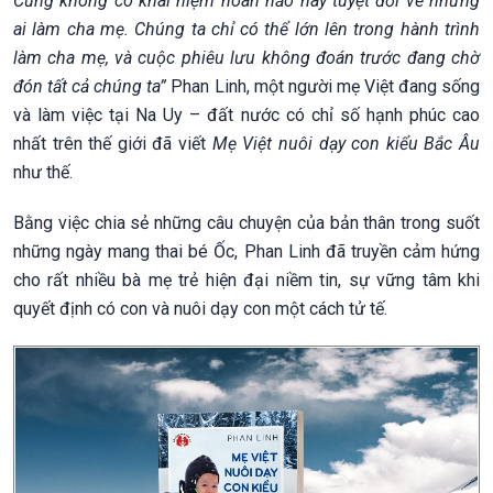
Cũng không có khái niệm hoàn hảo hay tuyệt đối về những
ai làm cha mẹ. Chúng ta chỉ có thể lớn lên trong hành trình
làm cha mẹ, và cuộc phiêu lưu không đoán trước đang chờ
đón tất cả chúng ta”
Phan Linh, một người mẹ Việt đang sống
và làm việc tại Na Uy – đất nước có chỉ số hạnh phúc cao
nhất trên thế giới đã viết
Mẹ Việt nuôi dạy con kiểu Bắc Âu
như thế.
Bằng việc chia sẻ những câu chuyện của bản thân trong suốt
những ngày mang thai bé Ốc, Phan Linh đã truyền cảm hứng
cho rất nhiều bà mẹ trẻ hiện đại niềm tin, sự vững tâm khi
quyết định có con và nuôi dạy con một cách tử tế.