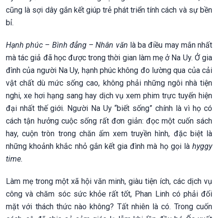
cũng là sợi dây gắn kết giúp trẻ phát triển tính cách và sự bền
bỉ.
Hạnh phúc – Bình đẳng – Nhân văn
là ba điều may mắn nhất
mà tác giả đã học được trong thời gian làm mẹ ở Na Uy. Ở gia
đình của người Na Uy, hạnh phúc không đo lường qua của cải
vật chất dù mức sống cao, không phải những ngôi nhà tiện
nghi, xe hơi hạng sang hay dịch vụ xem phim trực tuyến hiện
đại nhất thế giới. Người Na Uy “biết sống” chính là vì họ có
cách tận hưởng cuộc sống rất đơn giản: đọc một cuốn sách
hay, cuộn tròn trong chăn ấm xem truyền hình, đặc biệt là
những khoảnh khắc nhỏ gắn kết gia đình mà họ gọi là
hyggy
time.
Làm mẹ trong một xã hội văn minh, giàu tiện ích, các dịch vụ
công và chăm sóc sức khỏe rất tốt, Phan Linh có phải đối
mặt với thách thức nào không? Tất nhiên là có. Trong cuốn