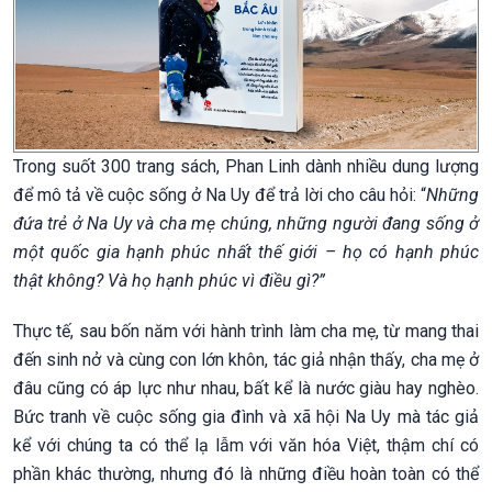
Trong suốt 300 trang sách, Phan Linh dành nhiều dung lượng
để mô tả về cuộc sống ở Na Uy để trả lời cho câu hỏi: “
Những
đứa trẻ ở Na Uy và cha mẹ chúng, những người đang sống ở
một quốc gia hạnh phúc nhất thế giới – họ có hạnh phúc
thật không? Và họ hạnh phúc vì điều gì?”
Thực tế, sau bốn năm với hành trình làm cha mẹ, từ mang thai
đến sinh nở và cùng con lớn khôn, tác giả nhận thấy, cha mẹ ở
đâu cũng có áp lực như nhau, bất kể là nước giàu hay nghèo.
Bức tranh về cuộc sống gia đình và xã hội Na Uy mà tác giả
kể với chúng ta có thể lạ lẫm với văn hóa Việt, thậm chí có
phần khác thường, nhưng đó là những điều hoàn toàn có thể