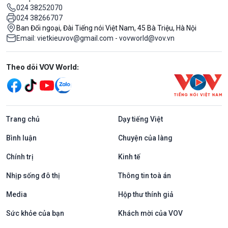
024 38252070
024 38266707
Ban Đối ngoại, Đài Tiếng nói Việt Nam, 45 Bà Triệu, Hà Nội
Email: vietkieuvov@gmail.com - vovworld@vov.vn
Mạng xã hội
Theo dõi VOV World:
Trang chủ
Dạy tiếng Việt
Bình luận
Chuyện của làng
Chính trị
Kinh tế
Nhịp sống đô thị
Thông tin toà án
Media
Hộp thư thính giả
Sức khỏe của bạn
Khách mời của VOV