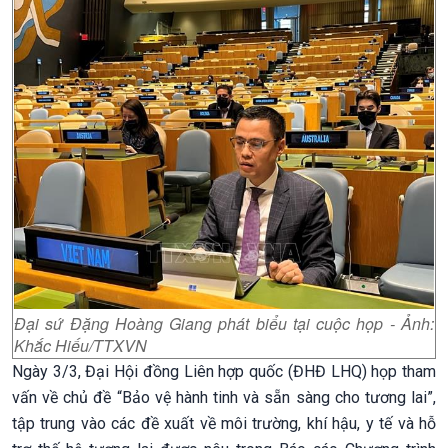
Đại sứ Đặng Hoàng Giang phát biểu tại cuộc họp - Ảnh:
Khắc Hiếu/TTXVN
Ngày 3/3, Đại Hội đồng Liên hợp quốc (ĐHĐ LHQ) họp tham
vấn về chủ đề “Bảo vệ hành tinh và sẵn sàng cho tương lai”,
tập trung vào các đề xuất về môi trường, khí hậu, y tế và hỗ