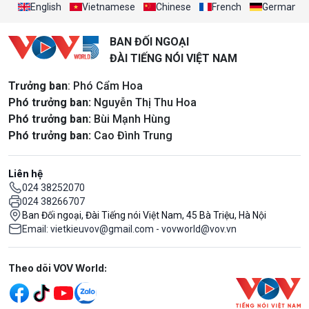
English
Vietnamese
Chinese
French
German
BAN ĐỐI NGOẠI
ĐÀI TIẾNG NÓI VIỆT NAM
Trưởng ban
: Phó Cẩm Hoa
Phó trưởng ban:
Nguyễn Thị Thu Hoa
Phó trưởng ban:
Bùi Mạnh Hùng
Phó trưởng ban:
Cao Đình Trung
Liên hệ
024 38252070
024 38266707
Ban Đối ngoại, Đài Tiếng nói Việt Nam, 45 Bà Triệu, Hà Nội
Email: vietkieuvov@gmail.com - vovworld@vov.vn
Mạng xã hội
Theo dõi VOV World: