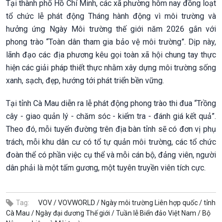
Tại thành phố Hồ Chí Minh, các xã phường hôm nay đồng loạt
tổ chức lễ phát động Tháng hành động vì môi trường và
hưởng ứng Ngày Môi trường thế giới năm 2026 gắn với
phong trào “Toàn dân tham gia bảo vệ môi trường”. Dịp này,
lãnh đạo các địa phương kêu gọi toàn xã hội chung tay thực
hiện các giải pháp thiết thực nhằm xây dựng môi trường sống
xanh, sạch, đẹp, hướng tới phát triển bền vững.
Tại tỉnh Cà Mau diễn ra lễ phát động phong trào thi đua “Trồng
cây - giao quản lý - chăm sóc - kiểm tra - đánh giá kết quả”.
Theo đó, mỗi tuyến đường trên địa bàn tỉnh sẽ có đơn vị phụ
trách, mỗi khu dân cư có tổ tự quản môi trường, các tổ chức
đoàn thể có phần việc cụ thể và mỗi cán bộ, đảng viên, người
dân phải là một tấm gương, một tuyên truyền viên tích cực.
Tag:
VOV /
VOVWORLD /
Ngày môi trường Liên hợp quốc /
tỉnh
Cà Mau /
Ngày đại dương Thế giới /
Tuần lễ Biển đảo Việt Nam /
Bộ