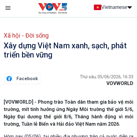
Nhảy đến nội dung
Vietnamese
Main navigation
menu phụ tiếng Việt
Xã hội - Đời sống
Xây dựng Việt Nam xanh, sạch, phát
triển bền vững
Thứ sáu, 05/06/2026, 16:33
Facebook
VOVWORLD
[VOVWORLD] - Phong trào Toàn dân tham gia bảo vệ môi
trường, mít tinh hưởng ứng Ngày Môi trường thế giới 5/6,
Ngày Đại dương thế giới 8/6, Tháng hành động vì môi
trường, Tuần lễ Biển và Hải đảo Việt Nam năm 2026.
Hôm nay (05/06), tại nhiều địa phương trên cả nước diễn ra