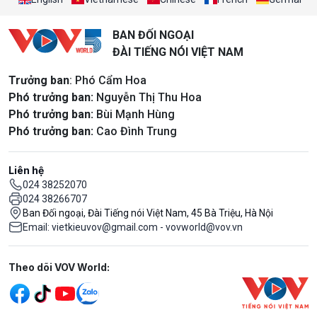
BAN ĐỐI NGOẠI
ĐÀI TIẾNG NÓI VIỆT NAM
Trưởng ban
: Phó Cẩm Hoa
Phó trưởng ban:
Nguyễn Thị Thu Hoa
Phó trưởng ban:
Bùi Mạnh Hùng
Phó trưởng ban:
Cao Đình Trung
Liên hệ
024 38252070
024 38266707
Ban Đối ngoại, Đài Tiếng nói Việt Nam, 45 Bà Triệu, Hà Nội
Email: vietkieuvov@gmail.com - vovworld@vov.vn
Mạng xã hội
Theo dõi VOV World: