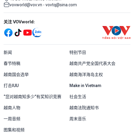
vovworld@vov.vn - vovtq@sina.com
Mạng xã hội
关注 VOVworld:
Menu footer tiếng Trung Quốc
新闻
特别节目
春节特稿
越南共产党全国代表大会
越南国会选举
越南海洋海岛主权
打击IUU
Make in Vietnam
“您对越南知多少”有奖知识竞赛
社会生活
越南人物
越南法院通知书
一周音频
周末音乐
图集和视频