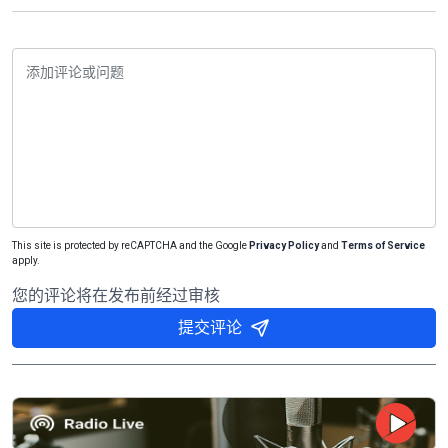
This site is protected by reCAPTCHA and the Google
Privacy Policy
and
Terms of Service
apply.
您的评论将在发布前经过审核
提交评论