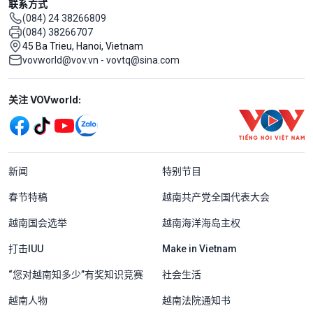
联系方式
(084) 24 38266809
(084) 38266707
45 Ba Trieu, Hanoi, Vietnam
vovworld@vov.vn - vovtq@sina.com
Mạng xã hội
关注 VOVworld:
Menu footer tiếng Trung Quốc
新闻
特别节目
春节特稿
越南共产党全国代表大会
越南国会选举
越南海洋海岛主权
打击IUU
Make in Vietnam
“您对越南知多少”有奖知识竞赛
社会生活
越南人物
越南法院通知书