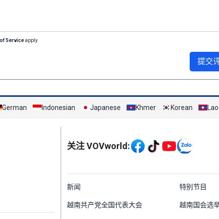
of Service
apply.
提交
German
Indonesian
Japanese
Khmer
Korean
Lao
Mạng xã hội
关注 VOVworld:
Menu footer tiếng Tr
新闻
特别节目
越南共产党全国代表大会
越南国会选