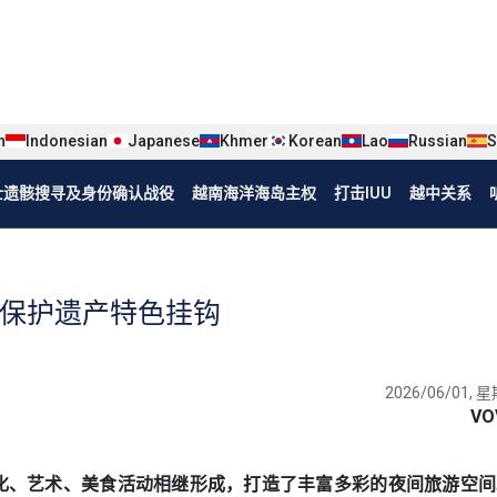
iện tiếng Trung
n
Indonesian
Japanese
Khmer
Korean
Lao
Russian
S
烈士遗骸搜寻及身份确认战役
越南海洋海岛主权
打击IUU
越中关系
与保护遗产特色挂钩
2026/06/01, 星
VO
区与其文化、艺术、美食活动相继形成，打造了丰富多彩的夜间旅游空