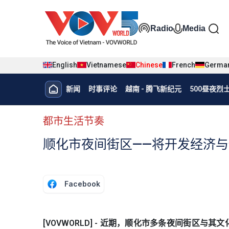
Nhảy đến nội dung
Đa phương t
Radio
Media
English
Vietnamese
Chinese
French
Germa
Menu trang chủ tiếng Trung
新闻
时事评论
越南 - 腾飞新纪元
500昼夜
menu phụ tiếng Trung
都市生活节奏
顺化市夜间街区——将开发经济
Facebook
[VOVWORLD] - 近期，顺化市多条夜间街