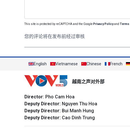
This site is protected by reCAPTCHA and the Google
Privacy Policy
and
Terms 
您的评论将在发布前经过审核
English
Vietnamese
Chinese
French
越南之声对外部
Director
: Pho Cam Hoa
Deputy Director:
Nguyen Thu Hoa
Deputy Director:
Bui Manh Hung
Deputy Director:
Cao Dinh Trung