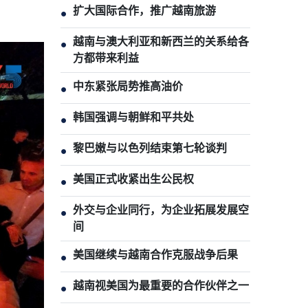
扩大国际合作，推广越南旅游
●
越南与澳大利亚和新西兰的关系给各
●
方都带来利益
中东紧张局势推高油价
●
韩国强调与朝鲜和平共处
●
黎巴嫩与以色列结束第七轮谈判
●
美国正式收紧出生公民权
●
外交与企业同行，为企业拓展发展空
●
间
美国继续与越南合作克服战争后果
●
越南视美国为最重要的合作伙伴之一
●