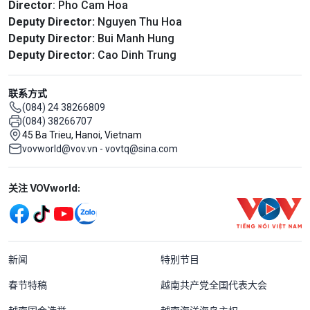
Director
: Pho Cam Hoa
Deputy Director:
Nguyen Thu Hoa
Deputy Director:
Bui Manh Hung
Deputy Director:
Cao Dinh Trung
联系方式
(084) 24 38266809
(084) 38266707
45 Ba Trieu, Hanoi, Vietnam
vovworld@vov.vn - vovtq@sina.com
Mạng xã hội
关注 VOVworld:
Menu footer tiếng Trung Quốc
新闻
特别节目
春节特稿
越南共产党全国代表大会