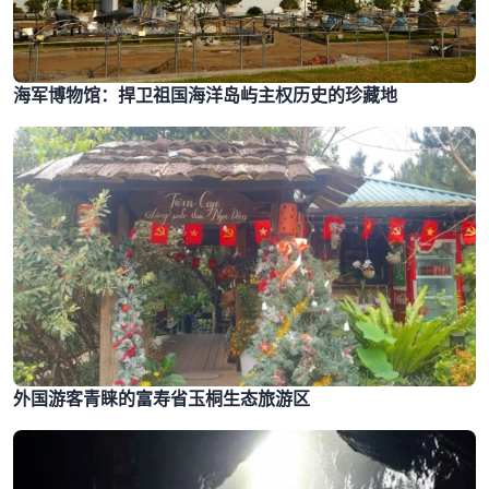
海军博物馆：捍卫祖国海洋岛屿主权历史的珍藏地
外国游客青睐的富寿省玉桐生态旅游区