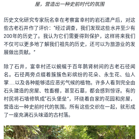
屋，营造出一种史前时代的氛围
历史文化研究专家阮名幸在考察富幸村的岩石遗产后，对这
些古老石井作了评价：“经过调查，我们发现这些水井至少有
200年的历史了。我认为它们需要得到保护，这样将来我们
不仅可以更多地了解我们祖先的历史，还可以为旅游业的发
展做出贡献。”
除了石井，富幸村还以蜿蜒于百年鹊肾树间的古老石径闻
名。石径两旁点缀着簇簇色彩缤纷的花朵、永生花、仙人
掌……以及各种能够适应恶劣气候的植物。许多人看到完全由
石头建造的房屋、牲畜棚，甚至石墓，都会感到惊讶。有的
村民将石墙修筑成“石头堡垒”，环绕着自家的花园和房屋，
营造出一种史前时代的氛围。所有这些交织在一起，就形成
了一座充满石头味道的古村落。