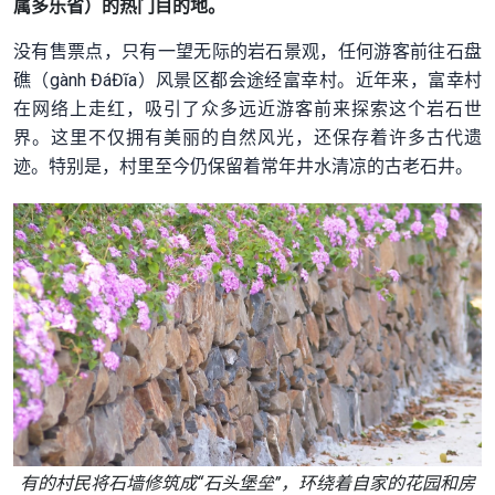
属多乐省）的热门目的地。
没有售票点，只有一望无际的岩石景观，任何游客前往石盘
礁（gành ĐáĐĩa）风景区都会途经富幸村。近年来，富幸村
在网络上走红，吸引了众多远近游客前来探索这个岩石世
界。这里不仅拥有美丽的自然风光，还保存着许多古代遗
迹。特别是，村里至今仍保留着常年井水清凉的古老石井。
有的村民将石墙修筑成“石头堡垒”，环绕着自家的花园和房