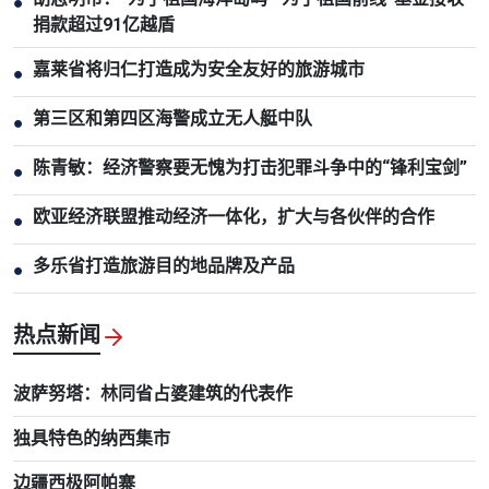
●
捐款超过91亿越盾
嘉莱省将归仁打造成为安全友好的旅游城市
●
第三区和第四区海警成立无人艇中队
●
陈青敏：经济警察要无愧为打击犯罪斗争中的“锋利宝剑”
●
欧亚经济联盟推动经济一体化，扩大与各伙伴的合作
●
多乐省打造旅游目的地品牌及产品
●
热点新闻
波萨努塔：林同省占婆建筑的代表作
独具特色的纳西集市
边疆西极阿帕寨