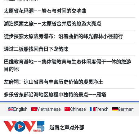
太原省花玛洞——岩石与时间的交响曲
湖泊探索之旅——太原省合并后的旅游大亮点
徒步探索太原陇旁瀑布：沿着曲折的峰光森林小径前行
通过三板船找回昔日下龙韵味
巴维教育基地——集体验教育与生态休闲度假于一体的旅游
目的地
左府祠：谅山省具有丰富历史价值的虔灵净土
多乐省东部沿海地区旅程中独特的景点——雁塔
English
Vietnamese
Chinese
French
German
越南之声对外部