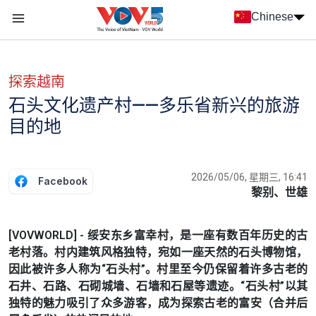
Nhảy đến nội dung
Chinese
Menu trang chủ tiếng Trung
menu phụ tiếng Trung
探索越南
石头文化遗产村——多乐省新兴的旅游
目的地
2026/05/06, 星期三, 16:41
Facebook
黎别、世雄
[VOVWORLD] - 绥安东乡富幸村，是一座有数百年历史的古
老村落。村内建筑风格独特，宛如一座天然的石头博物馆，
因此被许多人称为“石头村”。村里至今仍保留着许多古老的
石井、石路、石砌城墙、石墙和石屋等遗迹。“石头村”以其
独特的魅力吸引了众多游客，成为探索古老的富安（合并后