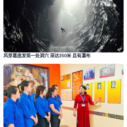
风芽葛庞发现一处洞穴 深达350米 且有瀑布