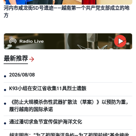
河内市咸龙街5D号遗迹——越南第一个共产党支部成立的地
方
最新推荐
2026/08/08
●
K93小组在安江省收集11具烈士遗骸
●
《防止大规模杀伤性武器扩散法（草案）》以预防为重，
●
履行越南的国际承诺
通过潘切求鱼节宣传保护海洋文化
●
胡志明市：“为了祖国海洋岛屿—为了祖国前线”基金接收