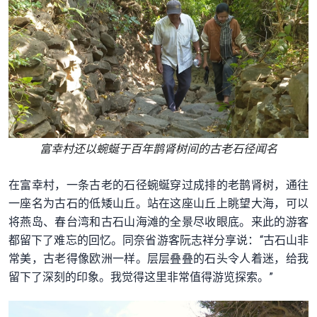
富幸村还以蜿蜒于百年鹊肾树间的古老石径闻名
在富幸村，一条古老的石径蜿蜒穿过成排的老鹊肾树，通往
一座名为古石的低矮山丘。站在这座山丘上眺望大海，可以
将燕岛、春台湾和古石山海滩的全景尽收眼底。来此的游客
都留下了难忘的回忆。同奈省游客阮志祥分享说：“古石山非
常美，古老得像欧洲一样。层层叠叠的石头令人着迷，给我
留下了深刻的印象。我觉得这里非常值得游览探索。”