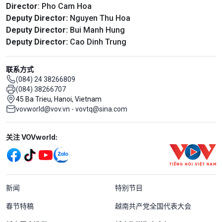
Director
: Pho Cam Hoa
Deputy Director:
Nguyen Thu Hoa
Deputy Director:
Bui Manh Hung
Deputy Director:
Cao Dinh Trung
联系方式
(084) 24 38266809
(084) 38266707
45 Ba Trieu, Hanoi, Vietnam
vovworld@vov.vn - vovtq@sina.com
Mạng xã hội
关注 VOVworld:
Menu footer tiếng Trung Quốc
新闻
特别节目
春节特稿
越南共产党全国代表大会