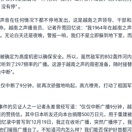
没有停” 。
声音在任何情况下都不停地发出，这是越南之声领导、干部和
。越南之声播音员、记者乔莺回忆说：“我1964年在越南之
音。无论白天还是夜晚，警报一响，我们不是立即躲到地下室，
统被确定为高度机密以确保安全。所以，虽然敌军的B52轰炸河
听到了297频率的广播。这源于越南之声的周密准备，随时接
中断”。
仅仅中断了9分钟，就再次骄傲地响起，高亢嘹亮，打动了祖国
事件的见证人之一记者永差曾经写道：“仅仅中断广播9分钟，
的赞扬信。其中日本听友还向本台捐赠500万日元，用于重建
忆录中曾写到‘12月19日，我正在收听广播，突然广播停了，
。他们摧毁广播台了。不知道河内怎么样？我们能否保护好首都