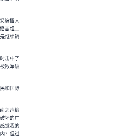
采编播人
声播音组工
而是继续骑
内时击中了
替被敌军破
军民和国际
越南之声编
被破坏的广
我感觉我的
河内？但过