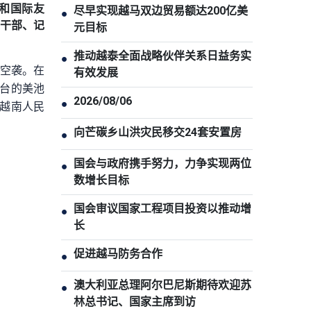
和国际友
尽早实现越马双边贸易额达200亿美
●
、干部、记
元目标
推动越泰全面战略伙伴关系日益务实
●
略空袭。在
有效发展
本台的美池
2026/08/06
●
越南人民
向芒碳乡山洪灾民移交24套安置房
●
国会与政府携手努力，力争实现两位
●
数增长目标
国会审议国家工程项目投资以推动增
●
长
促进越马防务合作
●
澳大利亚总理阿尔巴尼斯期待欢迎苏
●
林总书记、国家主席到访