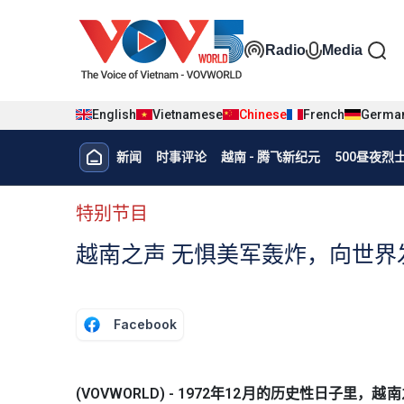
Nhảy đến nội dung
Đa phương t
Radio
Media
English
Vietnamese
Chinese
French
Germa
Menu trang chủ tiếng Trung
新闻
时事评论
越南 - 腾飞新纪元
500昼夜
menu phụ tiếng Trung
特别节目
越南之声 无惧美军轰炸，向世界
Facebook
(VOVWORLD) - 1972年12月的历史性日