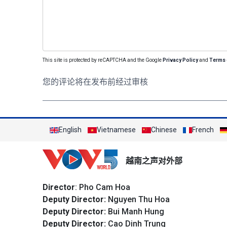
This site is protected by reCAPTCHA and the Google
Privacy Policy
and
Terms 
您的评论将在发布前经过审核
English
Vietnamese
Chinese
French
越南之声对外部
Director
: Pho Cam Hoa
Deputy Director:
Nguyen Thu Hoa
Deputy Director:
Bui Manh Hung
Deputy Director:
Cao Dinh Trung