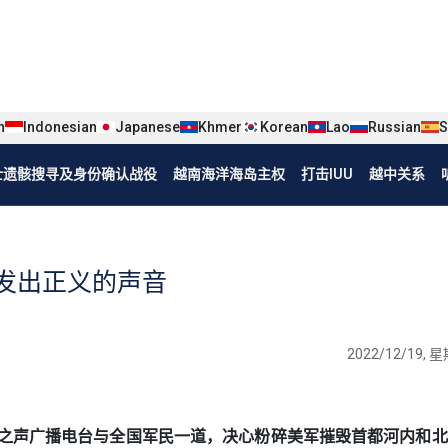
iện tiếng Trung
n
Indonesian
Japanese
Khmer
Korean
Lao
Russian
S
烈士遗骸搜寻及身份确认战役
越南海洋海岛主权
打击IUU
越中关系
发出正义的声音
2022/12/19, 星
子里，越南之声广播电台与全国军民一道，决心粉碎美军摧毁首都河内和