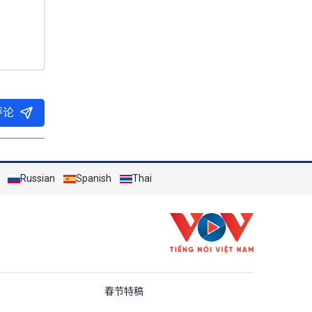
评论
Russian
Spanish
Thai
ung Quốc
春节特稿