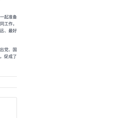
部一起准备
协同工作，
远、最好
出党、国
道，促成了