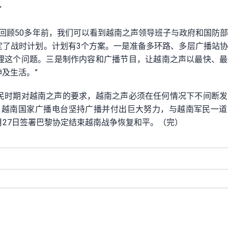
”
“回顾50多年前，我们可以看到越南之声领导班子与政府和国防
定了战时计划。计划有3个方案。一是准备多环路、多层广播站
理这个问题。三是制作内容和广播节目，让越南之声以最快、最
及生活。”
民时期对越南之声的要求，越南之声必须在任何情况下不间断发
里，越南国家广播电台坚持广播并付出巨大努力，与越南军民一
1月27日签署巴黎协定结束越南战争恢复和平。（完）