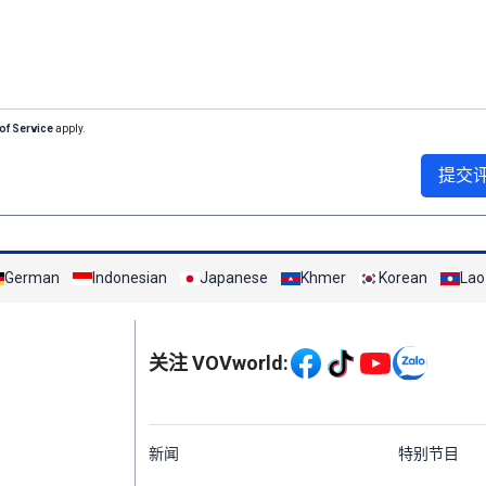
of Service
apply.
提交
German
Indonesian
Japanese
Khmer
Korean
Lao
Mạng xã hội
关注 VOVworld:
Menu footer tiếng Tr
新闻
特别节目