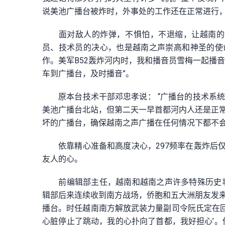
说美池广播台被炸时，外事处的工作还在正常进行，
面对敌人的炸弹，不惧怕，不退缩，让越南的
员、技术员的决心，也是越南之声崇高和神圣的使命
作。美军B52轰炸河内时，我和播音员雪梅一起播
车到广播台，及时播音”。
原本台技术干部邓忠孝说：
“广播台的技术系
美池广播台北站，但第二天一早首都河内人还是正常
坏的广播台，确保越南之声广播在任何情况下都不会
依靠精心准备和高度决心，297频率在轰炸后
友人的心。
前编辑部主任，越南和越南之声许多特殊历史
辑部后来连续收到南方战场，侨胞和五大洲朋友发来
播台。时任越南南方解放武装力量副司令阮氏定在回
心脏停止了跳动，我的心扑向了首都，我好担心’