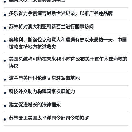
越南人权：来自实践的明证
●
多乐省力争创造吉尼斯世界纪录，以推广榴莲品牌
●
苏林将对澳大利亚和新西兰进行国事访问
●
奥地利、斯洛伐克和意大利遭遇有史以来最热一天，中国
●
拨款支持地方抗洪救灾
美国总统称可能在未来48小时内公布关于霍尔木兹海峡的
●
协议
波兰与美国讨论建立常驻军事基地
●
科技外交助力构建国家发展能力
●
建立促进增长的法律框架
●
苏林会见美国太平洋司令部司令帕帕罗
●