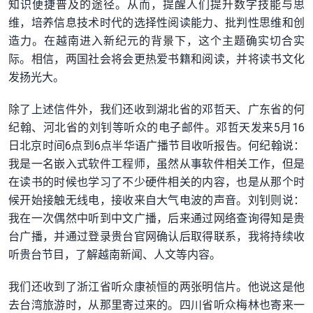
知识便捷普及的途径。从而，提醒人们提升数字技能与思
维，培养信息技术时代的选择性阅读能力、批判性思维和创
造力。在越南进入新纪元的背景下，这个主题确实切合实
际。相信，两国社会将会更热爱书籍和阅读，并将读书文化
发扬光大。
除了上述信件外，我们还收到湖北省的邓哲天、广东省的何
纪翰、河北省的刘钊等听众的电子邮件。邓哲天发来5月16
日北京时间6点到6点半华语广播节目收听报告。何纪翰说：
我是一名嵌入式软件工程师，虽然从事软件相关工作，但是
在读书的时候也学习了不少硬件相关的内容，也是从那个时
候开始接触无线电，接收来自大气电波的声音。刘钊则说：
我在一次偶然中听到中文广播，后来通过网络查询得知是贵
台广播，并通过登录贵台官网确认后取得联系，我将持续收
听贵台节目，了解越南新闻、人文等内容。
我们还收到了浙江省听众康祯恒的两张明信片。他说这是他
去台湾旅游时，从那里寄过来的。四川省听众梅林也寄来一