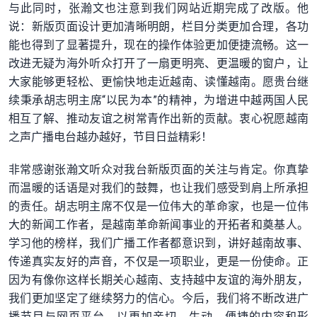
与此同时，张瀚文也注意到我们网站近期完成了改版。他
说：新版页面设计更加清晰明朗，栏目分类更加合理，各功
能也得到了显著提升，现在的操作体验更加便捷流畅。这一
改进无疑为海外听众打开了一扇更明亮、更温暖的窗户，让
大家能够更轻松、更愉快地走近越南、读懂越南。愿贵台继
续秉承胡志明主席“以民为本”的精神，为增进中越两国人民
相互了解、推动友谊之树常青作出新的贡献。衷心祝愿越南
之声广播电台越办越好，节目日益精彩！
非常感谢张瀚文听众对我台新版页面的关注与肯定。你真挚
而温暖的话语是对我们的鼓舞，也让我们感受到肩上所承担
的责任。胡志明主席不仅是一位伟大的革命家，也是一位伟
大的新闻工作者，是越南革命新闻事业的开拓者和奠基人。
学习他的榜样，我们广播工作者都意识到，讲好越南故事、
传递真实友好的声音，不仅是一项职业，更是一份使命。正
因为有像你这样长期关心越南、支持越中友谊的海外朋友，
我们更加坚定了继续努力的信心。今后，我们将不断改进广
播节目与网页平台，以更加亲切、生动、便捷的内容和形