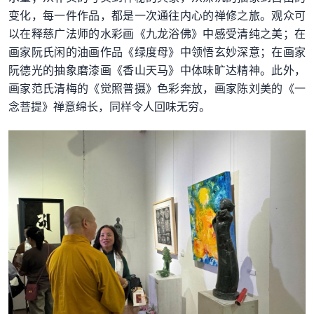
变化，每一件作品，都是一次通往内心的禅修之旅。观众可
以在释慈广法师的水彩画《九龙浴佛》中感受清纯之美；在
画家阮氏闲的油画作品《绿度母》中领悟玄妙深意；在画家
阮德光的抽象磨漆画《香山天马》中体味旷达精神。此外，
画家范氏清梅的《觉照普摄》色彩奔放，画家陈刘美的《一
念菩提》禅意绵长，同样令人回味无穷。