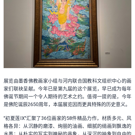
展览由墨香佛教画家小组与河内联合国教科文组织中心的画
家们联袂呈献。今年已是第九届的这个展览，早已成为每年
佛诞节期间一个令人期待的艺术之约。值得一提的是，今年
是佛陀诞辰2650周年，本届展览因而更具特殊的历史意义。
"初夏莲IX"汇聚了36位画家的58件精品力作，材质多元、风
格各异：从沉静的磨漆、绚丽的油画、细腻的绢画到飘逸的
水墨；从朴实的写实到神秘的具象，从深沉的抽象到自由的