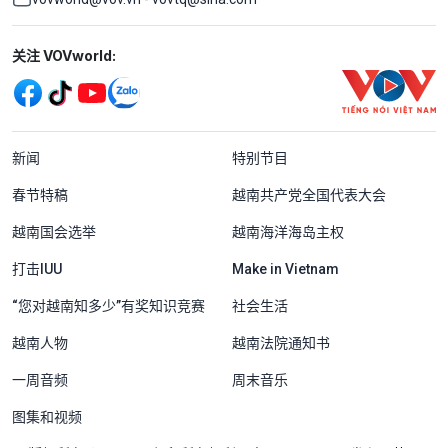
Mạng xã hội
关注 VOVworld:
Menu footer tiếng Trung Quốc
新闻
特别节目
春节特稿
越南共产党全国代表大会
越南国会选举
越南海洋海岛主权
打击IUU
Make in Vietnam
“您对越南知多少”有奖知识竞赛
社会生活
越南人物
越南法院通知书
一周音频
周末音乐
图集和视频