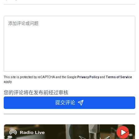
This site is protected by reCAPTCHA and the Google
Privacy Policy
and
Terms of Service
apply.
您的评论将在发布前经过审核
提交评论