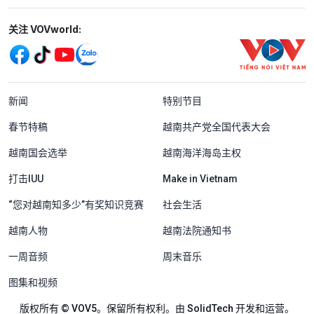
Mạng xã hội
关注 VOVworld:
Menu footer tiếng Trung Quốc
新闻
特别节目
春节特稿
越南共产党全国代表大会
越南国会选举
越南海洋海岛主权
打击IUU
Make in Vietnam
“您对越南知多少”有奖知识竞赛
社会生活
越南人物
越南法院通知书
一周音频
周末音乐
图集和视频
版权所有 © VOV5。保留所有权利。由 SolidTech 开发和运营。