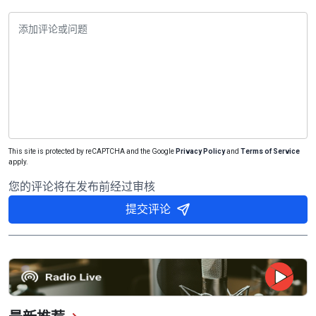
This site is protected by reCAPTCHA and the Google
Privacy Policy
and
Terms of Service
apply.
您的评论将在发布前经过审核
提交评论