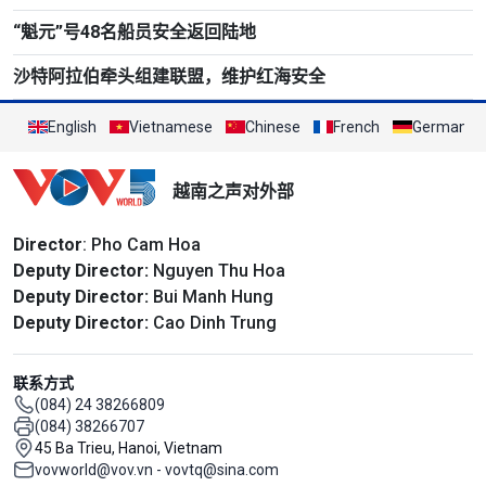
“魁元”号48名船员安全返回陆地
沙特阿拉伯牵头组建联盟，维护红海安全
English
Vietnamese
Chinese
French
German
越南之声对外部
Director
: Pho Cam Hoa
Deputy Director:
Nguyen Thu Hoa
Deputy Director:
Bui Manh Hung
Deputy Director:
Cao Dinh Trung
联系方式
(084) 24 38266809
(084) 38266707
45 Ba Trieu, Hanoi, Vietnam
vovworld@vov.vn - vovtq@sina.com