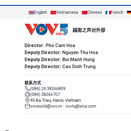
English
Vietnamese
Chinese
French
越南之声对外部
Director
: Pho Cam Hoa
Deputy Director:
Nguyen Thu Hoa
Deputy Director:
Bui Manh Hung
Deputy Director:
Cao Dinh Trung
联系方式
(084) 24 38266809
(084) 38266707
45 Ba Trieu, Hanoi, Vietnam
vovworld@vov.vn - vovtq@sina.com