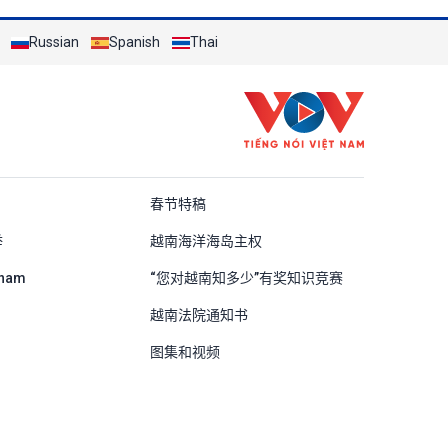
Russian
Spanish
Thai
ung Quốc
春节特稿
举
越南海洋海岛主权
tnam
“您对越南知多少”有奖知识竞赛
越南法院通知书
图集和视频