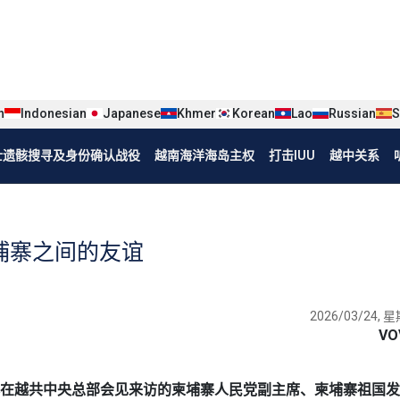
iện tiếng Trung
n
Indonesian
Japanese
Khmer
Korean
Lao
Russian
S
烈士遗骸搜寻及身份确认战役
越南海洋海岛主权
打击IUU
越中关系
埔寨之间的友谊
2026/03/24, 星
VO
总书记苏林在越共中央总部会见来访的柬埔寨人民党副主席、柬埔寨祖国