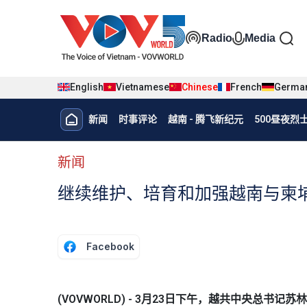
Nhảy đến nội dung
Đa phương t
Radio
Media
English
Vietnamese
Chinese
French
Germa
Menu trang chủ tiếng Trung
新闻
时事评论
越南 - 腾飞新纪元
500昼夜
menu phụ tiếng Trung
新闻
继续维护、培育和加强越南与柬
Facebook
(VOVWORLD) - 3月23日下午，越共中央