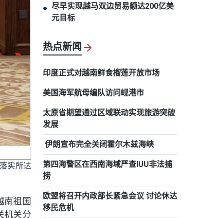
尽早实现越马双边贸易额达200亿美
●
元目标
热点新闻
印度正式对越南鲜食榴莲开放市场
美国海军航母编队访问岘港市
太原省期望通过区域联动实现旅游突破
发展
伊朗宣布完全关闭霍尔木兹海峡
第四海警区在西南海域严查IUU非法捕
落实所达
捞
欧盟将召开内政部长紧急会议 讨论休达
越南祖国
移民危机
关机关分