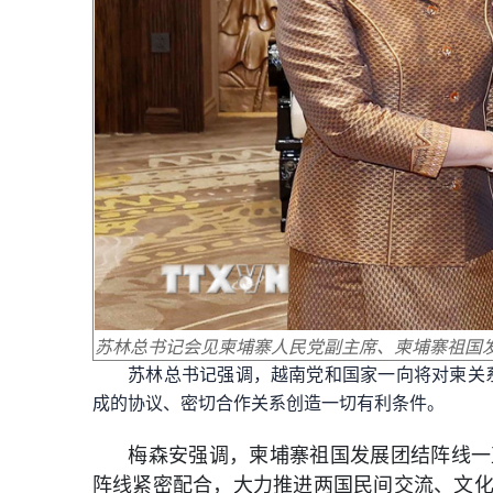
苏林总书记会见柬埔寨人民党副主席
、柬埔寨祖国
苏林总书记强调，越南党和国家一向将对柬关
成的协议、
密切合作关系创造一切有利条件。
梅森安强调，
柬埔寨祖国发展团结阵线一
阵线紧密配合，大力推进两国民间交流、
文