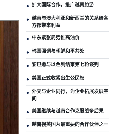
扩大国际合作，推广越南旅游
●
越南与澳大利亚和新西兰的关系给各
●
方都带来利益
中东紧张局势推高油价
●
韩国强调与朝鲜和平共处
●
黎巴嫩与以色列结束第七轮谈判
●
美国正式收紧出生公民权
●
外交与企业同行，为企业拓展发展空
●
间
美国继续与越南合作克服战争后果
●
越南视美国为最重要的合作伙伴之一
●