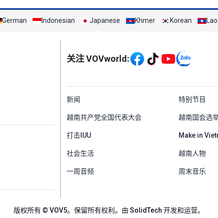
German
Indonesian
Japanese
Khmer
Korean
Lao
Mạng xã hội
关注 VOVworld:
Menu footer tiếng Tr
新闻
特别节目
越南共产党全国代表大会
越南国会选
打击IUU
Make in Vie
社会生活
越南人物
一周音频
周末音乐
版权所有 © VOV5。保留所有权利。由 SolidTech 开发和运营。