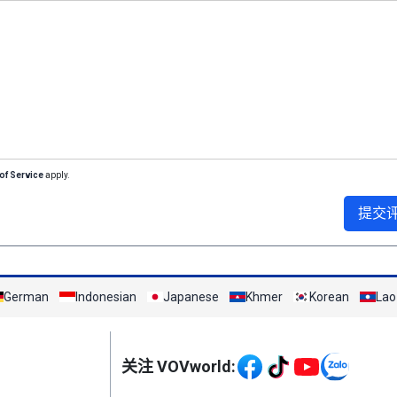
of Service
apply.
提交
German
Indonesian
Japanese
Khmer
Korean
Lao
Mạng xã hội
关注 VOVworld: