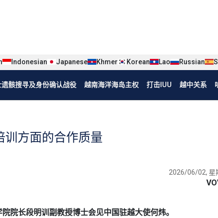
iện tiếng Trung
n
Indonesian
Japanese
Khmer
Korean
Lao
Russian
S
烈士遗骸搜寻及身份确认战役
越南海洋海岛主权
打击IUU
越中关系
培训方面的合作质量
2026/06/02, 星
VO
家政治学院院长段明训副教授博士会见中国驻越大使何炜。