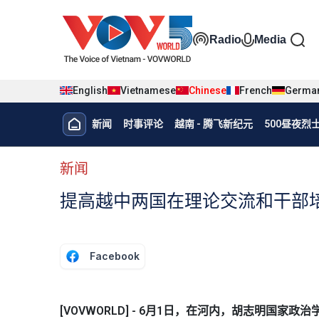
Nhảy đến nội dung
Đa phương t
Radio
Media
English
Vietnamese
Chinese
French
Germa
Menu trang chủ tiếng Trung
新闻
时事评论
越南 - 腾飞新纪元
500昼夜
menu phụ tiếng Trung
新闻
提高越中两国在理论交流和干部
Facebook
[VOVWORLD] - 6月1日，在河内，胡志明国