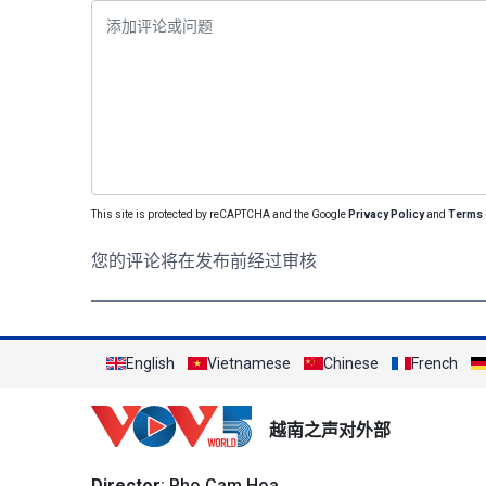
This site is protected by reCAPTCHA and the Google
Privacy Policy
and
Terms 
您的评论将在发布前经过审核
English
Vietnamese
Chinese
French
越南之声对外部
Director
: Pho Cam Hoa