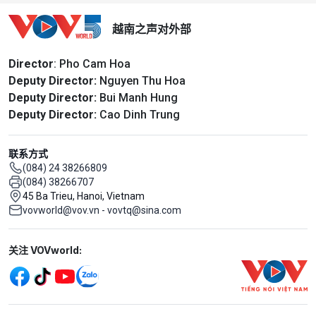
越南之声对外部
Director
: Pho Cam Hoa
Deputy Director:
Nguyen Thu Hoa
Deputy Director:
Bui Manh Hung
Deputy Director:
Cao Dinh Trung
联系方式
(084) 24 38266809
(084) 38266707
45 Ba Trieu, Hanoi, Vietnam
vovworld@vov.vn - vovtq@sina.com
Mạng xã hội
关注 VOVworld:
Menu footer tiếng Trung Quốc